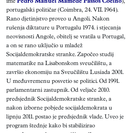
ime
Pedro Manuel Mamede Passos Coelho
),
portugalski
političar
(
Coimbra
,
24. VII. 1964
).
Rano djetinjstvo proveo u Angoli. Nakon
rušenja diktature u Portugalu 1974. i stjecanja
neovisnosti Angole, obitelj se vratila u Portugal,
a on se rano uključio u mladež
Socijaldemokratske stranke. Započeo studij
matematike na Lisabonskom sveučilištu, a
završio ekonomiju na Sveučilištu Lusíada 2001.
U međuvremenu posvetio se politici. Od 1991.
parlamentarni zastupnik. Od veljače 2010.
predsjednik Socijaldemokratske stranke, a
nakon izborne pobjede socijaldemokrata u
lipnju 2011. postao je predsjednik vlade. Uveo je
program štednje kako bi stabilizirao