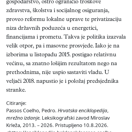
gospodarstvo, oštro ograničio troškove
zdravstva, školstva i socijalnog osiguranja,
proveo reformu lokalne uprave te privatizaciju
niza državnih poduzeća u energetici,
financijama i prometu. Takva je politika izazvala
velik otpor, pa i masovne prosvjede. Iako je na
izborima u listopadu 2015. postigao relativnu
većinu, sa znatno lošijim rezultatom nego na
prethodnima, nije uspio sastaviti vladu. U
veljači 2018. napustio je i položaj predsjednika
stranke.
Citiranje:
Passos Coelho, Pedro.
Hrvatska enciklopedija
,
mrežno izdanje.
Leksikografski zavod Miroslav
Krleža, 2013. – 2026. Pristupljeno 10.8.2026.