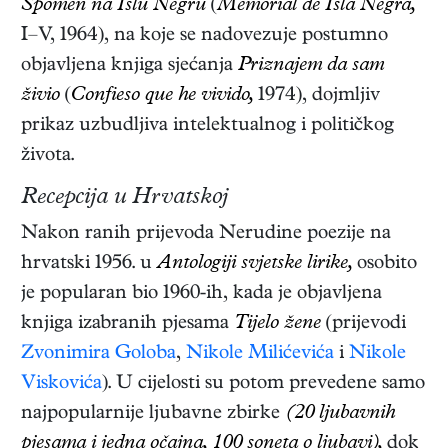
Spomen na Islu Negru
(
Memorial de Isla Negra,
I–V, 1964)
, na koje se nadovezuje postumno
objavljena knjiga sjećanja
Priznajem da sam
živio
(
Confieso que he vivido,
1974)
, dojmljiv
prikaz uzbudljiva intelektualnog i političkog
života.
Recepcija u Hrvatskoj
Nakon ranih prijevoda Nerudine poezije na
hrvatski 1956. u
Antologiji svjetske lirike,
osobito
je popularan bio 1960-ih, kada je objavljena
knjiga izabranih pjesama
Tijelo žene
(prijevodi
Zvonimira Goloba
,
Nikole Milićevića
i
Nikole
Viskovića
). U cijelosti su potom prevedene samo
najpopularnije ljubavne zbirke
(20 ljubavnih
pjesama i jedna očajna, 100 soneta o ljubavi),
dok