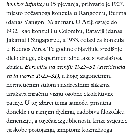
hombre infinito)
u 15 pjevanja, prihvatio je 1927.
mjesto počasnoga konzula u Rangoonu, Burma
(danas Yangon, Mjanmar). U Aziji ostaje do
1932., kao konzul i u Colombu, Bataviji (danas
Jakarta) i Singaporeu, a 1933. odlazi za konzula
u Buenos Aires. Te godine objavljuje središnje
djelo druge, eksperimentalne faze stvaralaštva,
zbirku
Boravište na zemlji: 1925–31 (Residencia
en la tierra: 1925–31),
u kojoj zagonetnim,
hermetičnim stilom i nadrealnim slikama
izražava mračnu viziju osobne i kolektivne
patnje. U toj zbirci tema samoće, prisutna
donekle i u ranijim djelima, zadobiva filozofsku
dimenziju, a osjećaji izgubljenosti, krize svijesti i
tjeskobe postojanja, simptomi kozmičkoga