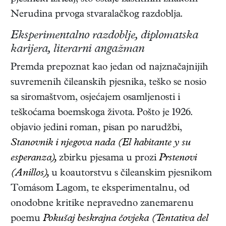
Nerudina prvoga stvaralačkog razdoblja.
Eksperimentalno razdoblje, diplomatska
karijera, literarni angažman
Premda prepoznat kao jedan od najznačajnijih
suvremenih čileanskih pjesnika, teško se nosio
sa siromaštvom, osjećajem osamljenosti i
teškoćama boemskoga života. Pošto je 1926.
objavio jedini roman, pisan po narudžbi,
Stanovnik i njegova nada (El habitante y su
esperanza),
zbirku pjesama u prozi
Prstenovi
(Anillos),
u koautorstvu s čileanskim pjesnikom
Tomásom Lagom, te eksperimentalnu, od
onodobne kritike nepravedno zanemarenu
poemu
Pokušaj beskrajna čovjeka (Tentativa del