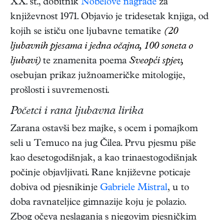
XX. st., dobitnik
Nobelove nagrade
za
književnost 1971. Objavio je tridesetak knjiga, od
kojih se ističu one ljubavne tematike
(20
ljubavnih pjesama i jedna očajna, 100 soneta o
ljubavi)
te znamenita poema
Sveopći spjev,
osebujan prikaz južnoameričke mitologije,
prošlosti i suvremenosti.
Početci i rana ljubavna lirika
Zarana ostavši bez majke, s ocem i pomajkom
seli u Temuco na jug Čilea. Prvu pjesmu piše
kao desetogodišnjak, a kao trinaestogodišnjak
počinje objavljivati. Rane književne poticaje
dobiva od pjesnikinje
Gabriele Mistral
, u to
doba ravnateljice gimnazije koju je polazio.
Zbog očeva neslaganja s njegovim pjesničkim