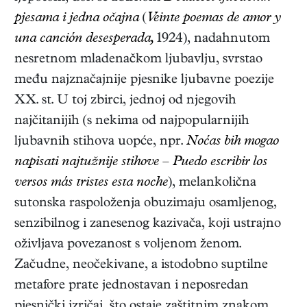
pjesama i jedna očajna
(
Veinte poemas de amor y
una canción desesperada,
1924)
, nadahnutom
nesretnom mladenačkom ljubavlju, svrstao
među najznačajnije pjesnike ljubavne poezije
XX. st. U toj zbirci, jednoj od njegovih
najčitanijih (s nekima od najpopularnijih
ljubavnih stihova uopće, npr.
Noćas bih mogao
napisati najtužnije stihove – Puedo escribir los
versos más tristes esta noche
), melankolična
sutonska raspoloženja obuzimaju osamljenog,
senzibilnog i zanesenog kazivača, koji ustrajno
oživljava povezanost s voljenom ženom.
Začudne, neočekivane, a istodobno suptilne
metafore prate jednostavan i neposredan
pjesnički izričaj, što ostaje zaštitnim znakom