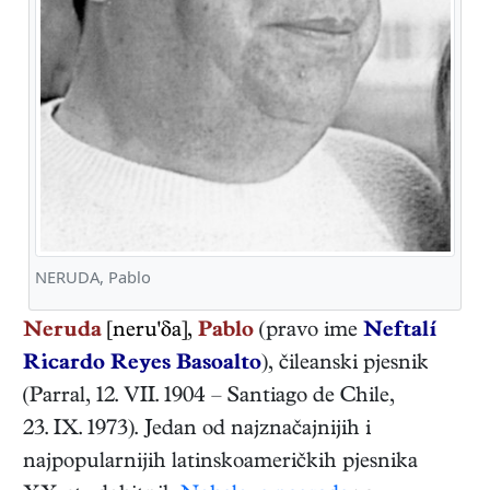
NERUDA, Pablo
Neruda
[neru'δa],
Pablo
(pravo ime
Neftalí
Ricardo Reyes Basoalto
),
čileanski
pjesnik
(
Parral
,
12. VII. 1904
–
Santiago de Chile
,
23. IX. 1973
). Jedan od najznačajnijih i
najpopularnijih latinskoameričkih pjesnika