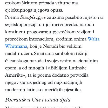
epskom širinom pripada vrhuncima
cjelokupnoga njegova opusa.
Poema
Sveopći spjev
zauzima posebno mjesto i u
svjetskoj poeziji; u njoj mrtvi predci, narod i
kontinent progovaraju pjesničkom vizijom i
proročkom intonacijom, srodnim onima
Walta
Whitmana
, koji je Nerudi bio velikim
nadahnućem. Smatrana simbolom težnji
čileanskoga naroda i svojevrsnim nacionalnim
epom, a od mnogih i »Biblijom Latinske
Amerike«, ta je poema dodatno potvrdila
njegov status jednog od najznačajnijih
modernih latinskoameričkih pjesnika.
Povratak u Čile i ostala djela