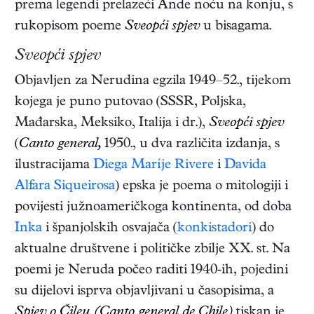
prema legendi prelazeći Ande noću na konju, s
rukopisom poeme
Sveopći spjev
u bisagama.
Sveopći spjev
Objavljen za Nerudina egzila 1949–52., tijekom
kojega je puno putovao (SSSR, Poljska,
Mađarska, Meksiko, Italija i dr.),
Sveopći spjev
(
Canto general,
1950.,
u dva različita izdanja, s
ilustracijama
Diega Maríje Rivere
i
Davida
Alfara Siqueirosa
) epska je poema o mitologiji i
povijesti južnoameričkoga kontinenta, od doba
Inka
i španjolskih osvajača (
konkistadori
) do
aktualne društvene i političke zbilje XX. st. Na
poemi je Neruda počeo raditi 1940-ih, pojedini
su dijelovi isprva objavljivani u časopisima, a
Spjev o Čileu (Canto general de Chile)
tiskan je