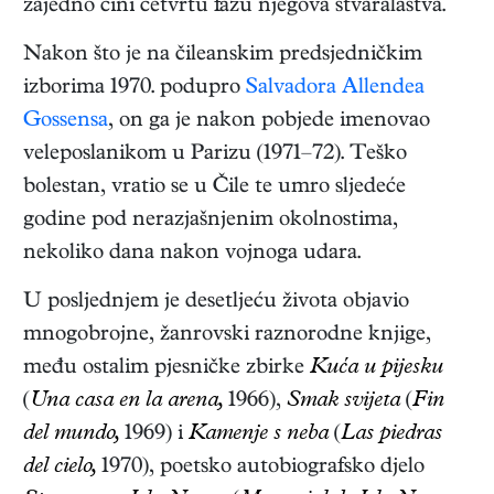
zajedno čini četvrtu fazu njegova stvaralaštva.
Nakon što je na čileanskim predsjedničkim
izborima 1970. podupro
Salvadora Allendea
Gossensa
, on ga je nakon pobjede imenovao
veleposlanikom u Parizu (1971–72). Teško
bolestan, vratio se u Čile te umro sljedeće
godine pod nerazjašnjenim okolnostima,
nekoliko dana nakon vojnoga udara.
U posljednjem je desetljeću života objavio
mnogobrojne, žanrovski raznorodne knjige,
među ostalim pjesničke zbirke
Kuća u pijesku
(
Una casa en la arena,
1966),
Smak svijeta
(
Fin
del mundo,
1969)
i
Kamenje s neba
(
Las piedras
del cielo,
1970)
, poetsko autobiografsko djelo