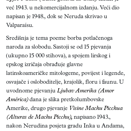
već 1943. u nekomercijalnom izdanju. Veći dio
napisan je 1948., dok se Neruda skrivao u
Valparaísu.
Središnja je tema poeme borba potlačenoga
naroda za slobodu. Sastoji se od 15 pjevanja
(ukupno 15 000 stihova), a spojem lirskog i
epskog izričaja obrađuje glavne
latinskoameričke mitologeme, povijest i legende,
osvajače i osloboditelje, krajolik, floru i faunu. U
uvodnome pjevanju
Ljubav Amerika (Amor
América)
dana je slika pretkolumbovske
Amerike, drugo pjevanje
Visine Machu Picchua
(Alturas de Machu Picchu),
napisano 1943.,
nakon Nerudina posjeta gradu Inka u Andama,