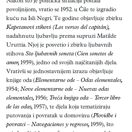
Nakon što je politička situacija postala
povoljnijom, vratio se 1952. u Čile te izgradio
kuću na Isli Negri. Te godine objavljuje zbirku
Kapetanovi stihovi (Los versos del capitán),
nadahnutu ljubavlju prema supruzi Matilde
Uruttia. Njoj je posvetio i zbirku ljubavnih
stihova
Sto ljubavnih soneta
(
Cien sonetos de
amor,
1959)
, jedno od svojih najčitanijih djela.
Vrativši se jednostavnijem izrazu objavljuje
knjige oda (
Elementarne ode – Odas elementales,
1954;
Nove elementarne ode – Nuevas odas
elementales,
1956;
Treća knjiga oda – Tercer libro
de las odas,
1957
), te djela koja tematiziraju
putovanja i povratak u domovinu (
Plovidbe i
povratci – Navegaciones y regresos,
1959
), što