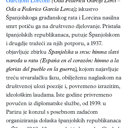
Garcíjom Lorcom
(Oda Federicu Garcíji Lorci –
Oda a Federico García Lorca);
iskustvo
Španjolskoga građanskog rata i Lorcina nasilna
smrt potiču ga na društveno djelovanje. Pristaša
španjolskih republikanaca, putuje Španjolskom
i drugdje tražeći za njih potporu, a 1937.
objavljuje zbirku
Španjolska u srcu: himna slavi
naroda u ratu (España en el corazón: himno a la
glorias del pueblo en la guerra),
kojom najavljuje
treću stvaralačku fazu, obilježenu naglaskom na
društvenoj ulozi poezije i, povremeno izrazitim,
ideološkim laudama. Iste godine privremeno
povučen iz diplomatske službe, od 1939. u
Parizu je konzul s posebnom zadaćom
organiziranja dolaska španjolskih republikanaca