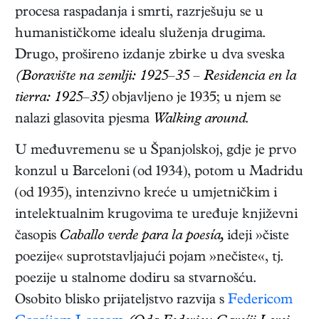
procesa raspadanja i smrti, razrješuju se u
humanističkome idealu služenja drugima.
Drugo, prošireno izdanje zbirke u dva sveska
(Boravište na zemlji: 1925–35 – Residencia en la
tierra: 1925–35)
objavljeno je 1935; u njem se
nalazi glasovita pjesma
Walking around
.
U međuvremenu se u Španjolskoj, gdje je prvo
konzul u Barceloni (od 1934), potom u Madridu
(od 1935), intenzivno kreće u umjetničkim i
intelektualnim krugovima te uređuje književni
časopis
Caballo verde para la poesía,
ideji »čiste
poezije« suprotstavljajući pojam »nečiste«, tj.
poezije u stalnome dodiru sa stvarnošću.
Osobito blisko prijateljstvo razvija s
Federicom