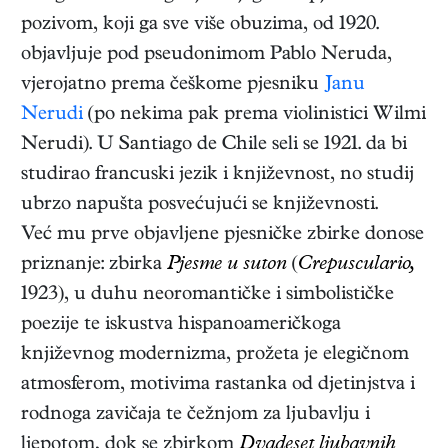
pozivom, koji ga sve više obuzima, od 1920.
objavljuje pod pseudonimom Pablo Neruda,
vjerojatno prema češkome pjesniku
Janu
Nerudi
(po nekima pak prema violinistici Wilmi
Nerudi). U Santiago de Chile seli se 1921. da bi
studirao francuski jezik i književnost, no studij
ubrzo napušta posvećujući se književnosti.
Već mu prve objavljene pjesničke zbirke donose
priznanje: zbirka
Pjesme u suton
(
Crepusculario,
1923)
, u duhu neoromantičke i simbolističke
poezije te iskustva hispanoameričkoga
književnog modernizma, prožeta je elegičnom
atmosferom, motivima rastanka od djetinjstva i
rodnoga zavičaja te čežnjom za ljubavlju i
ljepotom, dok se zbirkom
Dvadeset ljubavnih