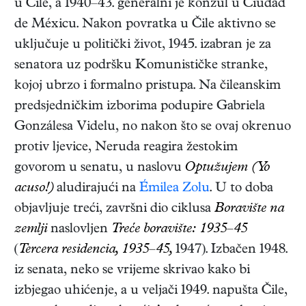
u Čile, a 1940–43. generalni je konzul u Ciudad
de Méxicu. Nakon povratka u Čile aktivno se
uključuje u politički život, 1945. izabran je za
senatora uz podršku Komunističke stranke,
kojoj ubrzo i formalno pristupa. Na čileanskim
predsjedničkim izborima podupire Gabriela
Gonzálesa Videlu, no nakon što se ovaj okrenuo
protiv ljevice, Neruda reagira žestokim
govorom u senatu, u naslovu
Optužujem (Yo
acuso!)
aludirajući na
Émilea Zolu
. U to doba
objavljuje treći, završni dio ciklusa
Boravište na
zemlji
naslovljen
Treće boravište: 1935–45
(
Tercera residencia, 1935–45,
1947)
. Izbačen 1948.
iz senata, neko se vrijeme skrivao kako bi
izbjegao uhićenje, a u veljači 1949. napušta Čile,