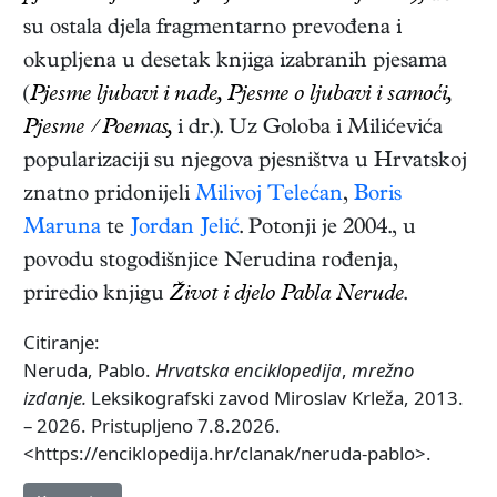
su ostala djela fragmentarno prevođena i
okupljena u desetak knjiga izabranih pjesama
(
Pjesme ljubavi i nade, Pjesme o ljubavi i samoći,
Pjesme / Poemas,
i dr.). Uz Goloba i Milićevića
popularizaciji su njegova pjesništva u Hrvatskoj
znatno pridonijeli
Milivoj Telećan
,
Boris
Maruna
te
Jordan Jelić
. Potonji je 2004., u
povodu stogodišnjice Nerudina rođenja,
priredio knjigu
Život i djelo Pabla Nerude
.
Citiranje:
Neruda, Pablo.
Hrvatska enciklopedija
,
mrežno
izdanje.
Leksikografski zavod Miroslav Krleža, 2013.
– 2026. Pristupljeno 7.8.2026.
<https://enciklopedija.hr/clanak/neruda-pablo>.