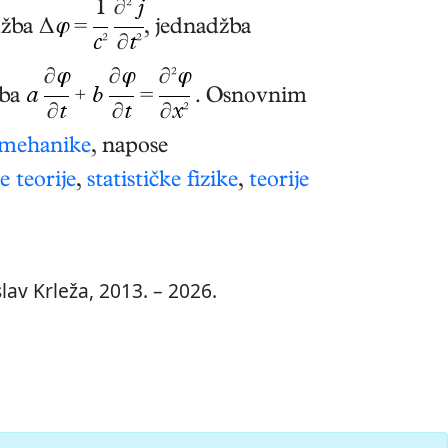
1
∂²
j
džba Δ
φ
=
, jednadžba
c
²
∂
t
²
∂
φ
∂
φ
∂²
φ
žba
a
+
b
=
. Osnovnim
∂
t
∂
t
∂
x
²
 mehanike
, napose
e teorije
,
statističke fizike
,
teorije
av Krleža, 2013. – 2026.