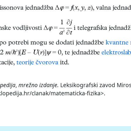
oissonova jednadžba Δ
φ
=
f
(
x
,
y
,
z
), valna jedna
1
∂
j
nske vodljivosti Δ
φ
=
i telegrafska jednad
a
²
∂
t
po potrebi mogu se dodati jednadžbe
kvantne
(2
m
/
ћ
²)[
E
–
U
(
r
)]
ψ
= 0, te jednadžbe
elektroslab
tacije,
teorije čvorova
itd.
pedija
,
mrežno izdanje.
Leksikografski zavod Mirosl
iklopedija.hr/clanak/matematicka-fizika>.