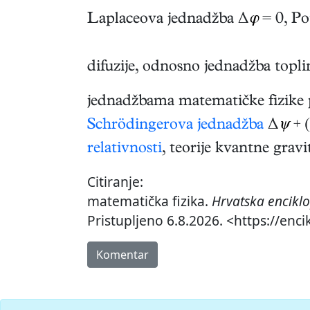
Laplaceova jednadžba Δ
φ
= 0, P
difuzije, odnosno jednadžba topli
jednadžbama matematičke fizike 
Schrödingerova jednadžba
Δ
ψ
+ 
relativnosti
, teorije kvantne gravi
Citiranje:
matematička fizika.
Hrvatska enciklo
Pristupljeno 6.8.2026. <https://enc
Komentar