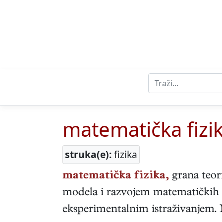
matematička fizi
struka(e):
fizika
matematička fizika,
grana teori
modela i razvojem matematičkih m
eksperimentalnim istraživanjem. 