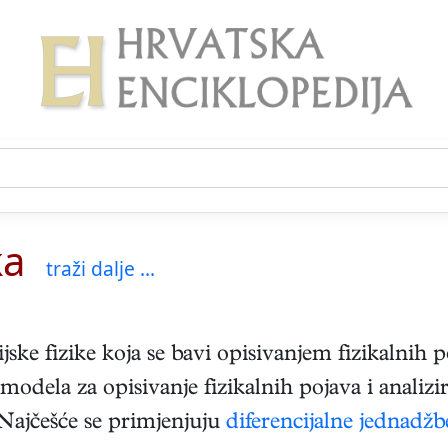
ka
traži dalje ...
jske fizike koja se bavi opisivanjem fizikalni
odela za opisivanje fizikalnih pojava i analiz
Najčešće se primjenjuju
diferencijalne jednadžb