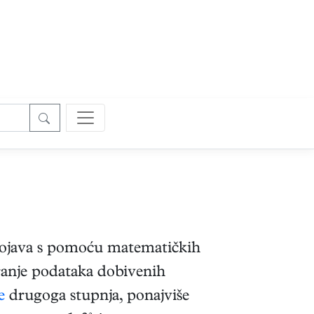
h pojava s pomoću matematičkih
iranje podataka dobivenih
e
drugoga stupnja, ponajviše