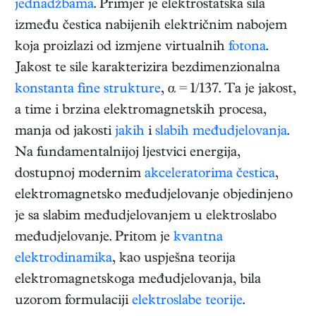
jednadžbama
. Primjer je elektrostatska sila
između čestica nabijenih električnim nabojem
koja proizlazi od izmjene virtualnih
fotona
.
Jakost te sile karakterizira bezdimenzionalna
konstanta fine strukture
, α = 1/137. Ta je jakost,
a time i brzina elektromagnetskih procesa,
manja od jakosti
jakih
i
slabih međudjelovanja
.
Na fundamentalnijoj ljestvici energija,
dostupnoj modernim
akceleratorima čestica
,
elektromagnetsko međudjelovanje objedinjeno
je sa slabim međudjelovanjem u elektroslabo
međudjelovanje. Pritom je
kvantna
elektrodinamika
, kao uspješna teorija
elektromagnetskoga međudjelovanja, bila
uzorom formulaciji
elektroslabe teorije
.