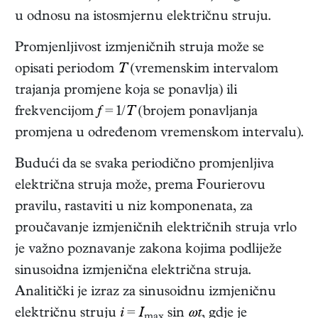
u odnosu na istosmjernu električnu struju.
Promjenljivost izmjeničnih struja može se
opisati periodom
T
(vremenskim intervalom
trajanja promjene koja se ponavlja) ili
frekvencijom
f
= 1/
T
(brojem ponavljanja
promjena u određenom vremenskom intervalu).
Budući da se svaka periodično promjenljiva
električna struja može, prema Fourierovu
pravilu, rastaviti u niz komponenata, za
proučavanje izmjeničnih električnih struja vrlo
je važno poznavanje zakona kojima podliježe
sinusoidna izmjenična električna struja.
Analitički je izraz za sinusoidnu izmjeničnu
električnu struju
i
=
I
sin
ωt
, gdje je
max