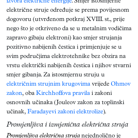
izvora električne energije
. Smjer istosmjerne
električne struje određuje se prema povijesnom
dogovoru (utvrđenom potkraj XVIII. st., prije
nego što je otkriveno da se u metalnim vodičima
zapravo gibaju elektroni) kao smjer strujanja
pozitivno nabijenih čestica i primjenjuje se u
svim područjima elektrotehnike bez obzira na
vrstu električki nabijenih čestica i njihov stvarni
smjer gibanja. Za istosmjernu struju u
električnim strujnim krugovima
vrijede
Ohmov
zakon
, oba
Kirchhoffova pravila
i zakoni
osnovnih učinaka (Jouleov zakon za toplinski
učinak,
Faradayevi zakoni elektrolize
).
Promjenljiva i izmjenična električna struja
Promjenljiva električna struja
nejednolično je