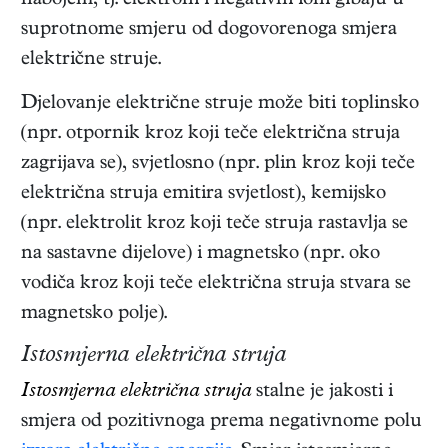
nabojem, tj. elektroni i negativni ioni gibaju u
suprotnome smjeru od dogovorenoga smjera
električne struje.
Djelovanje električne struje može biti toplinsko
(npr. otpornik kroz koji teče električna struja
zagrijava se), svjetlosno (npr. plin kroz koji teče
električna struja emitira svjetlost), kemijsko
(npr. elektrolit kroz koji teče struja rastavlja se
na sastavne dijelove) i magnetsko (npr. oko
vodiča kroz koji teče električna struja stvara se
magnetsko polje).
Istosmjerna električna struja
Istosmjerna električna struja
stalne je jakosti i
smjera od pozitivnoga prema negativnome polu