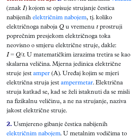
(znak
I
) kojom se opisuje strujanje čestica
nabijenih
električnim nabojem
, tj. koliko
električnoga naboja
Q
u vremenu
t
prostruji
poprečnim presjekom električnoga toka
neovisno o smjeru električne struje, dakle:
I
=
Q
/
t
. U matematičkim izrazima tretira se kao
skalarna veličina. Mjerna jedinica električne
struje jest
amper
(A). Uređaj kojim se mjeri
električna struja jest
ampermetar
. Električna
struja katkad se, kad se želi istaknuti da se misli
na fizikalnu veličinu, a ne na strujanje, naziva
jakost električne struje.
2.
Usmjereno gibanje čestica nabijenih
električnim nabojem
. U metalnim vodičima to