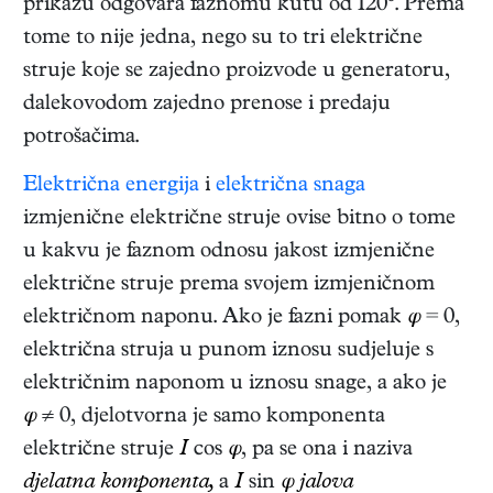
prikazu odgovara faznomu kutu od 120°. Prema
tome to nije jedna, nego su to tri električne
struje koje se zajedno proizvode u generatoru,
dalekovodom zajedno prenose i predaju
potrošačima.
Električna energija
i
električna snaga
izmjenične električne struje ovise bitno o tome
u kakvu je faznom odnosu jakost izmjenične
električne struje prema svojem izmjeničnom
električnom naponu. Ako je fazni pomak
φ
= 0,
električna struja u punom iznosu sudjeluje s
električnim naponom u iznosu snage, a ako je
φ
≠ 0, djelotvorna je samo komponenta
električne struje
I
cos
φ
, pa se ona i naziva
djelatna komponenta,
a
I
sin
φ jalova