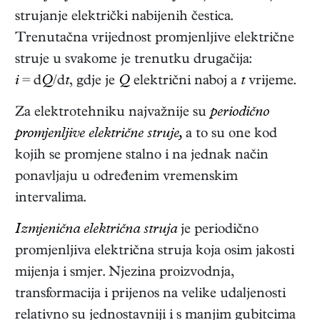
strujanje električki nabijenih čestica.
Trenutačna vrijednost promjenljive električne
struje u svakome je trenutku drugačija:
i
= d
Q
/d
t
, gdje je
Q
električni naboj a
t
vrijeme.
Za elektrotehniku najvažnije su
periodično
promjenljive električne struje,
a to su one kod
kojih se promjene stalno i na jednak način
ponavljaju u određenim vremenskim
intervalima.
Izmjenična električna struja
je periodično
promjenljiva električna struja koja osim jakosti
mijenja i smjer. Njezina proizvodnja,
transformacija i prijenos na velike udaljenosti
relativno su jednostavniji i s manjim gubitcima