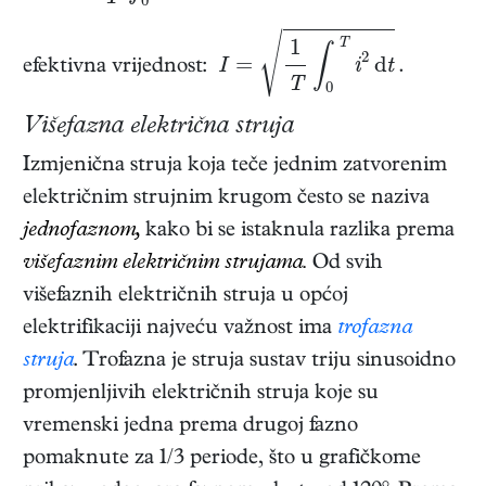
I
=
1
T
∫
0
T
i
2
d
t
.
efektivna vrijednost:
Višefazna električna struja
Izmjenična struja koja teče jednim zatvorenim
električnim strujnim krugom često se naziva
jednofaznom,
kako bi se istaknula razlika prema
višefaznim električnim strujama.
Od svih
višefaznih električnih struja u općoj
elektrifikaciji najveću važnost ima
trofazna
struja
. Trofazna je struja sustav triju sinusoidno
promjenljivih električnih struja koje su
vremenski jedna prema drugoj fazno
pomaknute za 1/3 periode, što u grafičkome