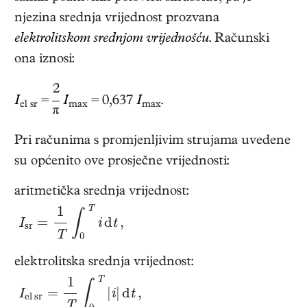
njezina srednja vrijednost prozvana
elektrolitskom srednjom vrijednošću
. Računski
ona iznosi:
2
I
=
I
= 0,637
I
.
el sr
max
max
π
Pri računima s promjenljivim strujama uvedene
su općenito ove prosječne vrijednosti:
aritmetička srednja vrijednost:
I
s
r
=
1
T
∫
0
T
i
d
t
,
elektrolitska srednja vrijednost:
I
e
l
s
r
=
1
T
∫
0
T
|
i
|
d
t
,