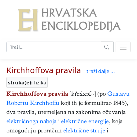
Kirchhoffova pravila
traži dalje ...
struka(e):
fizika
Kirchhoffova pravila
[ki'rxɔf~] (po
Gustavu
Robertu Kirchhoffu
koji ih je formulirao 1845),
dva pravila, utemeljena na zakonima očuvanja
električnoga naboja
i
električne energije
, koja
omogućuju proračun
električne struje
i