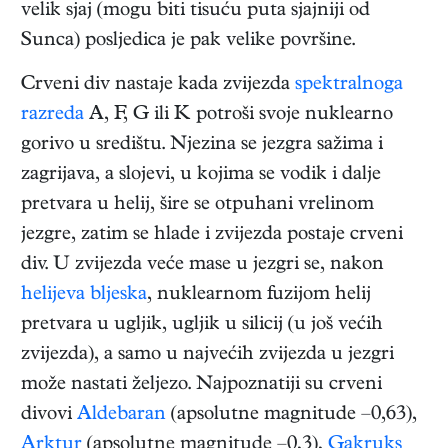
velik sjaj (mogu biti tisuću puta sjajniji od
Sunca) posljedica je pak velike površine.
Crveni div nastaje kada zvijezda
spektralnoga
razreda
A, F, G ili K potroši svoje nuklearno
gorivo u središtu. Njezina se jezgra sažima i
zagrijava, a slojevi, u kojima se vodik i dalje
pretvara u helij, šire se otpuhani vrelinom
jezgre, zatim se hlade i zvijezda postaje crveni
div. U zvijezda veće mase u jezgri se, nakon
helijeva bljeska
, nuklearnom fuzijom helij
pretvara u ugljik, ugljik u silicij (u još većih
zvijezda), a samo u najvećih zvijezda u jezgri
može nastati željezo. Najpoznatiji su crveni
divovi
Aldebaran
(apsolutne magnitude –0,63),
Arktur
(apsolutne magnitude –0,3),
Gakruks