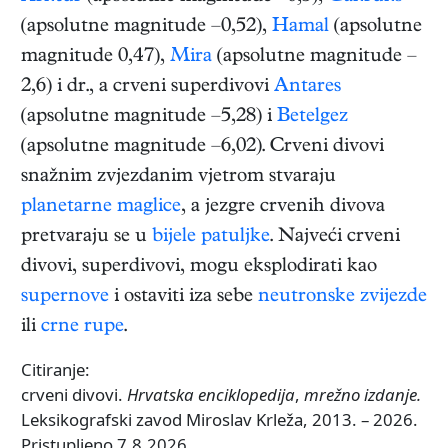
(apsolutne magnitude –0,52),
Hamal
(apsolutne
magnitude 0,47),
Mira
(apsolutne magnitude –
2,6) i dr., a crveni superdivovi
Antares
(apsolutne magnitude –5,28) i
Betelgez
(apsolutne magnitude –6,02). Crveni divovi
snažnim zvjezdanim vjetrom stvaraju
planetarne maglice
, a jezgre crvenih divova
pretvaraju se u
bijele patuljke
. Najveći crveni
divovi, superdivovi, mogu eksplodirati kao
supernove
i ostaviti iza sebe
neutronske zvijezde
ili
crne rupe
.
Citiranje:
crveni divovi.
Hrvatska enciklopedija
,
mrežno izdanje.
Leksikografski zavod Miroslav Krleža, 2013. – 2026.
Pristupljeno 7.8.2026.