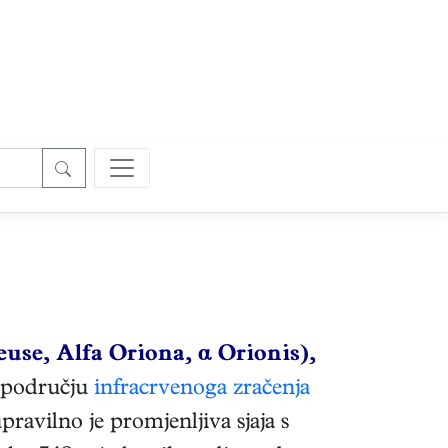
euse, Alfa Oriona, α Orionis),
U području
infracrvenoga zračenja
ravilno je promjenljiva sjaja s