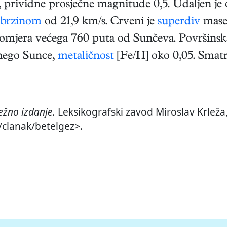
 prividne prosječne magnitude 0,5. Udaljen je 
 brzinom
od 21,9 km/s. Crveni je
superdiv
mase 
promjera većega 760 puta od Sunčeva. Površins
 nego Sunce,
metaličnost
[Fe/H] oko 0,05. Smatra
žno izdanje.
Leksikografski zavod Miroslav Krleža,
r/clanak/betelgez>.