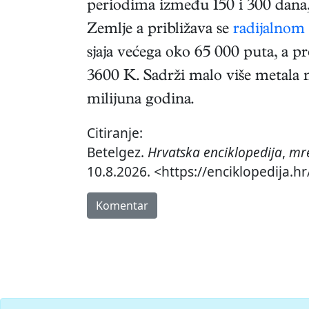
periodima između 150 i 300 dana,
Zemlje a približava se
radijalnom
sjaja većega oko 65 000 puta, a 
3600 K. Sadrži malo više metala
milijuna godina.
Citiranje:
Betelgez.
Hrvatska enciklopedija
,
mre
10.8.2026. <https://enciklopedija.h
Komentar