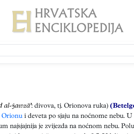
d al-awzā’
: divova, tj. Orionova ruka)
(Betelg
u
Orionu
i deveta po sjaju na noćnome nebu. 
m najsjajnija je zvijezda na noćnom nebu. Polup