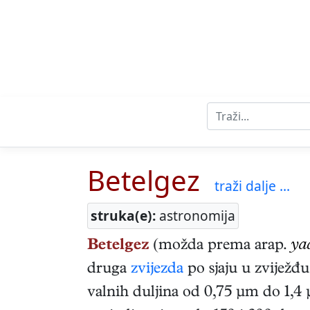
Betelgez
traži dalje ...
struka(e):
astronomija
Betelgez
(možda prema arap.
ya
druga
zvijezda
po sjaju u zviježđ
valnih duljina od 0,75 μm do 1,4 μ