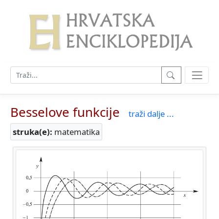
Besselove funkcije
traži dalje ...
struka(e):
matematika