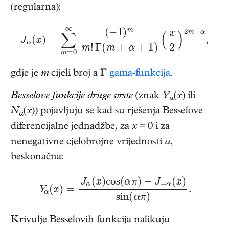
(regularna):
J
α
(
x
)
=
∑
m
=
0
∞
(
−
1
)
m
m
!
Γ
(
m
+
α
+
1
)
(
x
2
)
2
m
+
α
,
gdje je
m
cijeli broj a Γ
gama-funkcija
.
Besselove funkcije druge vrste
(znak
Y
(
x
) ili
α
N
(
x
)) pojavljuju se kad su rješenja Besselove
α
diferencijalne jednadžbe, za
x
= 0 i za
nenegativne cjelobrojne vrijednosti
α
,
beskonačna:
Y
α
(
x
)
=
J
α
(
x
)
c
o
s
(
α
π
)
−
J
−
α
(
x
)
s
i
n
(
α
π
)
.
Krivulje Besselovih funkcija nalikuju