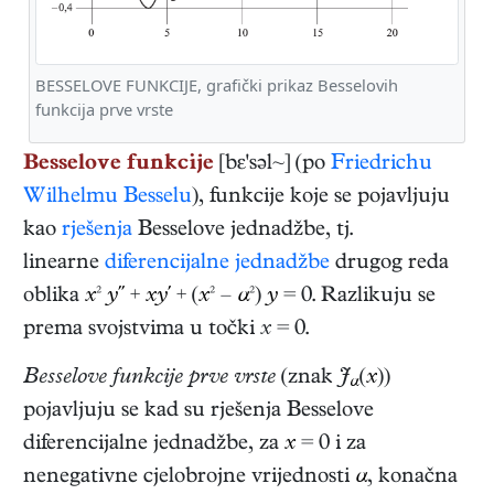
BESSELOVE FUNKCIJE, grafički prikaz Besselovih
funkcija prve vrste
Besselove funkcije
[bε'səl~] (po
Friedrichu
Wilhelmu Besselu
), funkcije koje se pojavljuju
kao
rješenja
Besselove jednadžbe, tj.
linearne
diferencijalne jednadžbe
drugog reda
oblika
x
²
y′′
+
xy′
+ (
x
² –
α
²)
y
= 0. Razlikuju se
prema svojstvima u točki
x
= 0.
Besselove funkcije prve vrste
(znak
J
(
x
))
α
pojavljuju se kad su rješenja Besselove
diferencijalne jednadžbe, za
x
= 0 i za
nenegativne cjelobrojne vrijednosti
α
, konačna