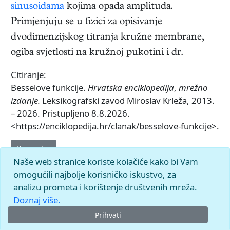
sinusoidama
kojima opada amplituda.
Primjenjuju se u fizici za opisivanje
dvodimenzijskog titranja kružne membrane,
ogiba svjetlosti na kružnoj pukotini i dr.
Citiranje:
Besselove funkcije.
Hrvatska enciklopedija
,
mrežno
izdanje.
Leksikografski zavod Miroslav Krleža, 2013.
– 2026. Pristupljeno 8.8.2026.
<https://enciklopedija.hr/clanak/besselove-funkcije>.
Komentar
Naše web stranice koriste kolačiće kako bi Vam
omogućili najbolje korisničko iskustvo, za
analizu prometa i korištenje društvenih mreža.
Doznaj više.
Prihvati
© 2026.
Leksikografski zavod
Miroslav Krleža