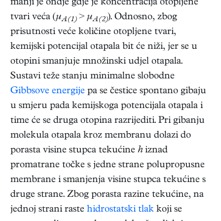
manji je ondje gdje je koncentracija otopljene
tvari veća (
μ
>
μ
). Odnosno, zbog
A(1)
A(2)
prisutnosti veće količine otopljene tvari,
kemijski potencijal otapala bit će niži, jer se u
otopini smanjuje množinski udjel otapala.
Sustavi teže stanju minimalne slobodne
Gibbsove energije
pa se čestice spontano gibaju
u smjeru pada kemijskoga potencijala otapala i
time će se druga otopina razrijediti. Pri gibanju
molekula otapala kroz membranu dolazi do
porasta visine stupca tekućine
h
iznad
promatrane točke s jedne strane polupropusne
membrane i smanjenja visine stupca tekućine s
druge strane. Zbog porasta razine tekućine, na
jednoj strani raste
hidrostatski tlak
koji se