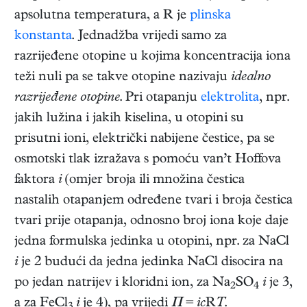
apsolutna temperatura, a R je
plinska
konstanta
. Jednadžba vrijedi samo za
razrijeđene otopine u kojima koncentracija iona
teži nuli pa se takve otopine nazivaju
idealno
razrijeđene otopine
. Pri otapanju
elektrolita
, npr.
jakih lužina i jakih kiselina, u otopini su
prisutni ioni, električki nabijene čestice, pa se
osmotski tlak izražava s pomoću van’t Hoffova
faktora
i
(omjer broja ili množina čestica
nastalih otapanjem određene tvari i broja čestica
tvari prije otapanja, odnosno broj iona koje daje
jedna formulska jedinka u otopini, npr. za NaCl
i
je 2 budući da jedna jedinka NaCl disocira na
po jedan natrijev i kloridni ion, za Na
SO
i
je 3,
2
4
a za FeCl
i
je 4), pa vrijedi
Π
=
ic
R
T
.