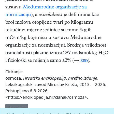
sustavu
Međunarodne organizacije za
normizaciju
), a
osmolalnost
je definirana kao
broj molova otopljene tvari po kilogramu
tekućine; mjerne jedinice su mmol/kg ili
mOsm/kg koje nisu u sustavu Međunarodne
organizacije za normizaciju). Srednja vrijednost
osmolalnosti plazme iznosi 287 mOsmol/kg H
O
2
i fiziološki se mijenja samo ±2% (→
žeđ
).
Citiranje:
osmoza.
Hrvatska enciklopedija
,
mrežno izdanje.
Leksikografski zavod Miroslav Krleža, 2013. – 2026.
Pristupljeno 6.8.2026.
<https://enciklopedija.hr/clanak/osmoza>.
Komentar