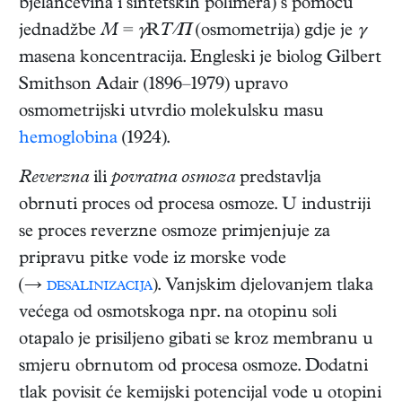
bjelančevina i sintetskih polimera) s pomoću
jednadžbe
M
=
γ
R
T/Π
(osmometrija) gdje je
γ
masena koncentracija. Engleski je biolog Gilbert
Smithson Adair (1896–1979) upravo
osmometrijski utvrdio molekulsku masu
hemoglobina
(1924).
Reverzna
ili
povratna osmoza
predstavlja
obrnuti proces od procesa osmoze. U industriji
se proces reverzne osmoze primjenjuje za
pripravu pitke vode iz morske vode
(→
desalinizacija
). Vanjskim djelovanjem tlaka
većega od osmotskoga npr. na otopinu soli
otapalo je prisiljeno gibati se kroz membranu u
smjeru obrnutom od procesa osmoze. Dodatni
tlak povisit će kemijski potencijal vode u otopini