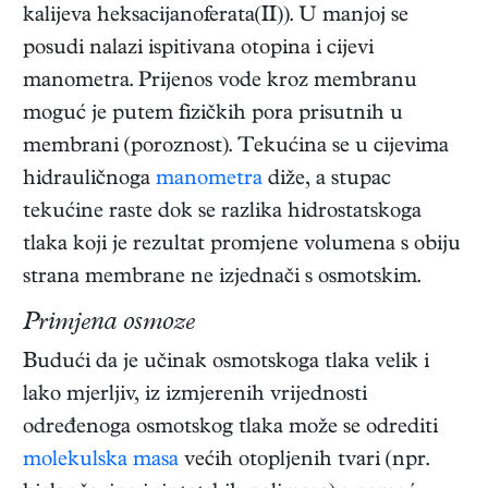
kalijeva heksacijanoferata(II)). U manjoj se
posudi nalazi ispitivana otopina i cijevi
manometra. Prijenos vode kroz membranu
moguć je putem fizičkih pora prisutnih u
membrani (poroznost). Tekućina se u cijevima
hidrauličnoga
manometra
diže, a stupac
tekućine raste dok se razlika hidrostatskoga
tlaka koji je rezultat promjene volumena s obiju
strana membrane ne izjednači s osmotskim.
Primjena osmoze
Budući da je učinak osmotskoga tlaka velik i
lako mjerljiv, iz izmjerenih vrijednosti
određenoga osmotskog tlaka može se odrediti
molekulska masa
većih otopljenih tvari (npr.