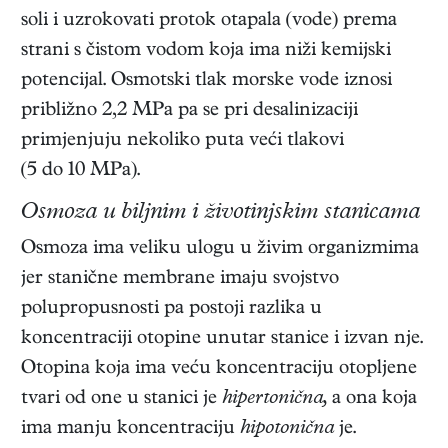
soli i uzrokovati protok otapala (vode) prema
strani s čistom vodom koja ima niži kemijski
potencijal. Osmotski tlak morske vode iznosi
približno 2,2 MPa pa se pri desalinizaciji
primjenjuju nekoliko puta veći tlakovi
(5 do 10 MPa).
Osmoza u biljnim i životinjskim stanicama
Osmoza ima veliku ulogu u živim organizmima
jer stanične membrane imaju svojstvo
polupropusnosti pa postoji razlika u
koncentraciji otopine unutar stanice i izvan nje.
Otopina koja ima veću koncentraciju otopljene
tvari od one u stanici je
hipertonična,
a ona koja
ima manju koncentraciju
hipotonična
je.