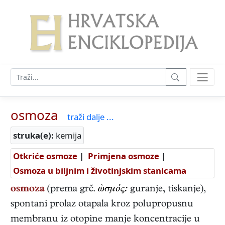
osmoza
traži dalje ...
struka(e):
kemija
Otkriće osmoze
|
Primjena osmoze
|
Osmoza u biljnim i životinjskim stanicama
osmoza
(prema grč.
ὠσμός:
guranje, tiskanje),
spontani prolaz otapala kroz polupropusnu
membranu iz otopine manje koncentracije u