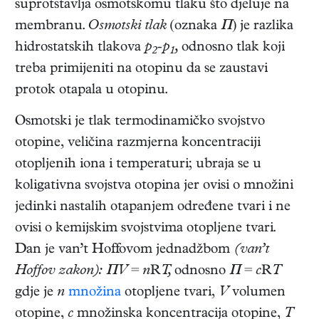
suprotstavlja osmotskomu tlaku što djeluje na
membranu.
Osmotski tlak
(oznaka
Π
) je razlika
hidrostatskih tlakova
p
-p
,
odnosno tlak koji
2
1
treba primijeniti na otopinu da se zaustavi
protok otapala u otopinu.
Osmotski je tlak termodinamičko svojstvo
otopine, veličina razmjerna koncentraciji
otopljenih iona i temperaturi; ubraja se u
koligativna svojstva otopina jer ovisi o množini
jedinki nastalih otapanjem određene tvari i ne
ovisi o kemijskim svojstvima otopljene tvari.
Dan je van’t Hoffovom jednadžbom
(van’t
Hoffov zakon): ΠV
=
n
R
T,
odnosno
Π
=
c
R
T
gdje je
n
množina
otopljene tvari,
V
volumen
otopine,
c
množinska koncentracija otopine,
T