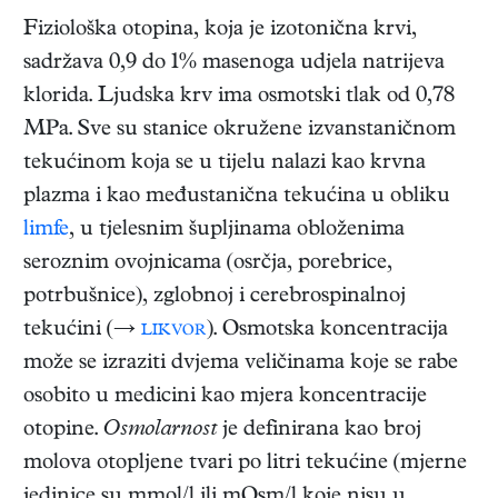
Fiziološka otopina, koja je izotonična krvi,
sadržava 0,9 do 1% masenoga udjela natrijeva
klorida. Ljudska krv ima osmotski tlak od 0,78
MPa. Sve su stanice okružene izvanstaničnom
tekućinom koja se u tijelu nalazi kao krvna
plazma i kao međustanična tekućina u obliku
limfe
, u tjelesnim šupljinama obloženima
seroznim ovojnicama (osrčja, porebrice,
potrbušnice), zglobnoj i cerebrospinalnoj
tekućini (→
likvor
). Osmotska koncentracija
može se izraziti dvjema veličinama koje se rabe
osobito u medicini kao mjera koncentracije
otopine.
Osmolarnost
je definirana kao broj
molova otopljene tvari po litri tekućine (mjerne
jedinice su mmol/l ili mOsm/l koje nisu u