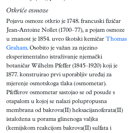
3
Otkriće osmoze
Pojavu osmoze otkrio je 1748. francuski fizičar
Jean-Antoine Nollet (1700–77), a pojam osmoze
u znanost je 1854. uveo škotski kemičar
Thomas
Graham
. Osobito je važan za njezino
eksperimentalno istraživanje njemački
botaničar Wilhelm Pfeffer (1845–1920) koji je
1877. konstruirao prvi uporabljiv uređaj za
mjerenje osmotskoga tlaka (osmometar).
Pfefferov osmometar sastojao se od posude s
otapalom u kojoj se nalazi polupropusna
membrana od bakrova(II) heksacijanoferata(II)
istaložena u porama glinenoga valjka
(kemijskom reakcijom bakrova(II) sulfata i