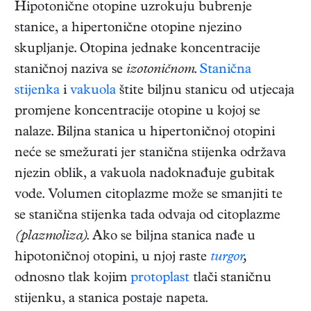
Hipotonične otopine uzrokuju bubrenje
stanice, a hipertonične otopine njezino
skupljanje. Otopina jednake koncentracije
staničnoj naziva se
izotoničnom
.
Stanična
stijenka
i
vakuola
štite biljnu stanicu od utjecaja
promjene koncentracije otopine u kojoj se
nalaze. Biljna stanica u hipertoničnoj otopini
neće se smežurati jer stanična stijenka održava
njezin oblik, a vakuola nadoknađuje gubitak
vode. Volumen citoplazme može se smanjiti te
se stanična stijenka tada odvaja od citoplazme
(plazmoliza)
. Ako se biljna stanica nađe u
hipotoničnoj otopini, u njoj raste
turgor
,
odnosno tlak kojim
protoplast
tlači staničnu
stijenku, a stanica postaje napeta.