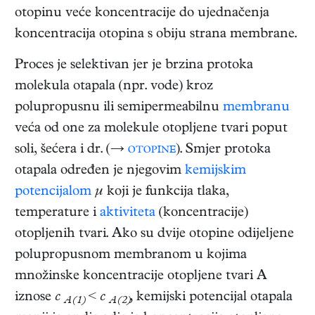
otopinu veće koncentracije do ujednačenja
koncentracija otopina s obiju strana membrane.
Proces je selektivan jer je brzina protoka
molekula otapala (npr. vode) kroz
polupropusnu ili semipermeabilnu
membranu
veća od one za molekule otopljene tvari poput
soli, šećera i dr. (→
otopine
). Smjer protoka
otapala određen je njegovim
kemijskim
potencijalom
μ
koji je funkcija tlaka,
temperature i
aktiviteta
(koncentracije)
otopljenih tvari. Ako su dvije otopine odijeljene
polupropusnom membranom u kojima
množinske koncentracije otopljene tvari A
iznose
c
<
c
,
kemijski potencijal otapala
A(1)
A(2)