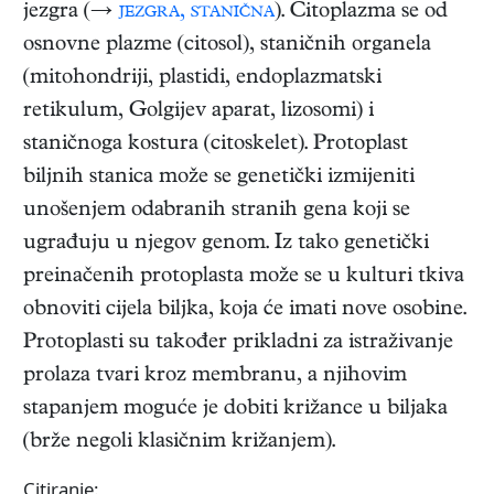
jezgra (→
jezgra, stanična
). Citoplazma se od
osnovne plazme (citosol), staničnih organela
(mitohondriji, plastidi, endoplazmatski
retikulum, Golgijev aparat, lizosomi) i
staničnoga kostura (citoskelet). Protoplast
biljnih stanica može se genetički izmijeniti
unošenjem odabranih stranih gena koji se
ugrađuju u njegov genom. Iz tako genetički
preinačenih protoplasta može se u kulturi tkiva
obnoviti cijela biljka, koja će imati nove osobine.
Protoplasti su također prikladni za istraživanje
prolaza tvari kroz membranu, a njihovim
stapanjem moguće je dobiti križance u biljaka
(brže negoli klasičnim križanjem).
Citiranje: