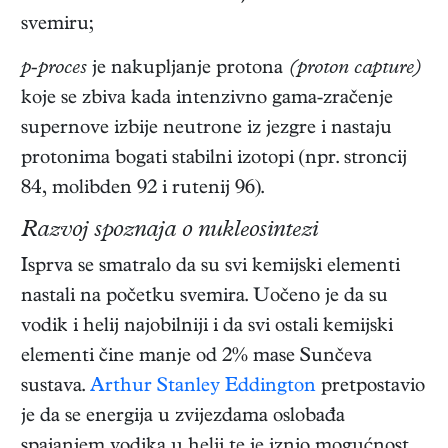
svemiru;
p-proces
je nakupljanje protona
(proton capture)
koje se zbiva kada intenzivno gama-zračenje
supernove izbije neutrone iz jezgre i nastaju
protonima bogati stabilni izotopi (npr. stroncij
84, molibden 92 i rutenij 96).
Razvoj spoznaja o nukleosintezi
Isprva se smatralo da su svi kemijski elementi
nastali na početku svemira. Uočeno je da su
vodik i helij najobilniji i da svi ostali kemijski
elementi čine manje od 2% mase Sunčeva
sustava.
Arthur Stanley Eddington
pretpostavio
je da se energija u zvijezdama oslobađa
spajanjem vodika u helij te je iznio mogućnost