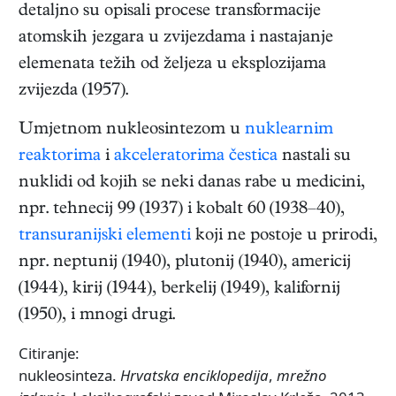
detaljno su opisali procese transformacije
atomskih jezgara u zvijezdama i nastajanje
elemenata težih od željeza u eksplozijama
zvijezda (1957).
Umjetnom nukleosintezom u
nuklearnim
reaktorima
i
akceleratorima čestica
nastali su
nuklidi od kojih se neki danas rabe u medicini,
npr. tehnecij 99 (1937) i kobalt 60 (1938–40),
transuranijski elementi
koji ne postoje u prirodi,
npr. neptunij (1940), plutonij (1940), americij
(1944), kirij (1944), berkelij (1949), kalifornij
(1950), i mnogi drugi.
Citiranje:
nukleosinteza.
Hrvatska enciklopedija
,
mrežno