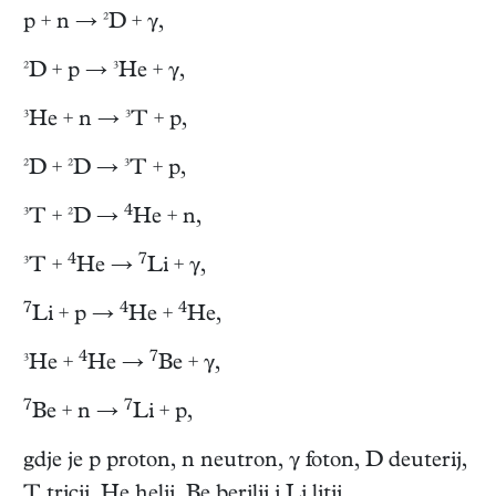
p + n → ²D + γ,
²D + p → ³He + γ,
³He + n → ³T + p,
²D + ²D → ³T + p,
4
³T + ²D →
He + n,
4
7
³T +
He →
Li + γ,
7
4
4
Li + p →
He +
He,
4
7
³He +
He →
Be + γ,
7
7
Be + n →
Li + p,
gdje je p proton, n neutron, γ foton, D deuterij,
T tricij, He helij, Be berilij i Li litij.