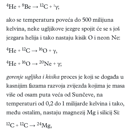
4
8
12
He +
Be →
C + ²γ;
ako se temperatura poveća do 500 milijuna
kelvina, neke ugljikove jezgre spojit će se s još
jezgara helija i tako nastaju kisik O i neon Ne:
4
12
16
He +
C →
O + γ,
4
16
20
He +
O →
Ne + γ;
gorenje ugljika i kisika
proces je koji se događa u
kasnijim fazama razvoja zvijezda kojima je masa
više od osam puta veća od Sunčeve, na
temperaturi od 0,2 do 1 milijarde kelvina i tako,
među ostalim, nastaju magnezij Mg i silicij Si:
12
12
24
C +
C →
Mg,