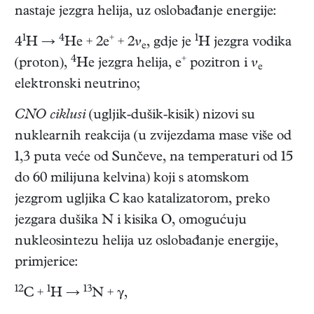
nastaje jezgra helija, uz oslobađanje energije:
1
4
+
1
4
H →
He + 2e
+ 2𝜈
, gdje je
H jezgra vodika
e
4
+
(proton),
He jezgra helija, e
pozitron i 𝜈
e
elektronski neutrino;
CNO ciklusi
(ugljik-dušik-kisik) nizovi su
nuklearnih reakcija (u zvijezdama mase više od
1,3 puta veće od Sunčeve, na temperaturi od 15
do 60 milijuna kelvina) koji s atomskom
jezgrom ugljika C kao katalizatorom, preko
jezgara dušika N i kisika O, omogućuju
nukleosintezu helija uz oslobađanje energije,
primjerice:
12
1
13
C +
H →
N + γ,