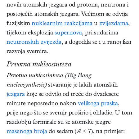
novih atomskih jezgara od protona, neutrona i
postojećih atomskih jezgara. Većinom se odvija
fuzijskim
nuklearnim reakcijama
u
zvijezdama
,
tijekom eksplozija
supernova
, pri sudarima
neutronskih zvijezda
, a dogodila se i u ranoj fazi
razvoja svemira.
Prvotna nukleosinteza
Prvotna nukleosinteza
(Big Bang
nucleosynthesis)
stvaranje je lakih atomskih
jezgara
koje se odvilo od treće do dvadesete
minute neposredno nakon
velikoga praska
,
prije nego što se svemir proširio i ohladio. U tom
razdoblju formirale su se atomske jezgre
masenoga broja
do sedam (
A
≤ 7), na primjer: