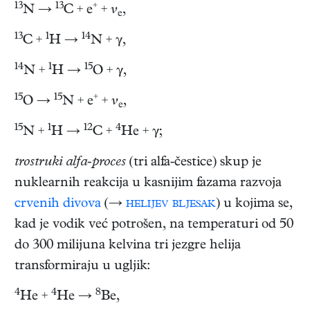
13
13
+
N →
C + e
+ 𝜈
,
e
13
1
14
C +
H →
N + γ,
14
1
15
N +
H →
O + γ,
15
15
+
O →
N + e
+ 𝜈
,
e
15
1
12
4
N +
H →
C +
He + γ;
trostruki alfa-proces
(tri alfa-čestice) skup je
nuklearnih reakcija u kasnijim fazama razvoja
crvenih divova
(→
helijev bljesak
) u kojima se,
kad je vodik već potrošen, na temperaturi od 50
do 300 milijuna kelvina tri jezgre helija
transformiraju u ugljik:
4
4
8
He +
He →
Be,