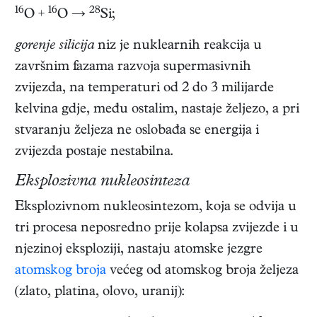
16
16
28
O +
O →
Si;
gorenje silicija
niz je nuklearnih reakcija u
završnim fazama razvoja supermasivnih
zvijezda, na temperaturi od 2 do 3 milijarde
kelvina gdje, među ostalim, nastaje željezo, a pri
stvaranju željeza ne oslobađa se energija i
zvijezda postaje nestabilna.
Eksplozivna nukleosinteza
Eksplozivnom nukleosintezom, koja se odvija u
tri procesa neposredno prije kolapsa zvijezde i u
njezinoj eksploziji, nastaju atomske jezgre
atomskog broja
većeg od atomskog broja željeza
(zlato, platina, olovo, uranij):