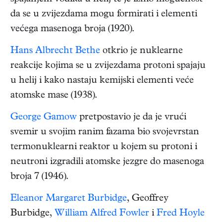
da se u zvijezdama mogu formirati i elementi
većega masenoga broja (1920).
Hans Albrecht Bethe
otkrio je nuklearne
reakcije kojima se u zvijezdama protoni spajaju
u helij i kako nastaju kemijski elementi veće
atomske mase (1938).
George Gamow
pretpostavio je da je vrući
svemir u svojim ranim fazama bio svojevrstan
termonuklearni reaktor u kojem su protoni i
neutroni izgradili atomske jezgre do masenoga
broja 7 (1946).
Eleanor Margaret Burbidge
, Geoffrey
Burbidge,
William Alfred Fowler
i
Fred Hoyle