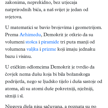
zakonima, neprekidno, bez utjecaja
natprirodnih bića, a naš svijet je jedan od
svjetova.
U matematici se bavio brojevima i geometrijom.
Prema
Arhimedu
, Demokrit je otkrio da su
volumeni
stošca
i
piramide
tri puta manji od
volumena
valjka
i
prizme
koji imaju jednaku
bazu i visinu.
U etičkim odlomcima Demokrit je tvrdio da
čovjek nema dušu koja bi bila božanskoga
podrijetla, nego se ljudsko tijelo i duša sastoje od
atoma, ali su atomi duše pokretniji, nježniji,
sitniji i sl.
Njegova djela nisu sačuvana, a poznata su po