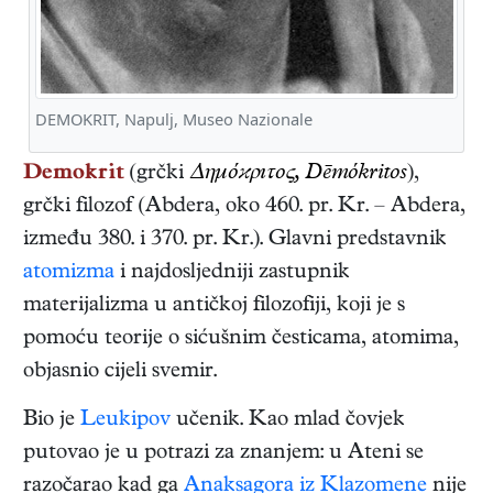
DEMOKRIT, Napulj, Museo Nazionale
Demokrit
(grč
ki
Δημόϰρıτος, Dēmókritos
),
grčki
filozof
(
Abdera
,
oko 460. pr. Kr.
–
Abdera
,
između 380. i 370. pr. Kr.
). Gl
avni
predstavnik
atomizma
i najdosljedniji zastupnik
materijalizma u ant
ičkoj
filozofiji, koji je s
pomoću teorije o sićušnim česticama, atomima,
objasnio cijeli svemir.
Bio je
Leukipov
učenik. Kao mlad čovjek
putovao je u potrazi za znanjem: u Ateni se
razočarao kad ga
Anaksagora iz Klazomene
nije