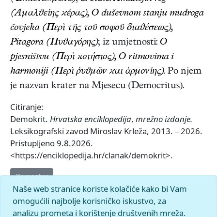
(̕Αμαλϑείης ϰέρας), O duševnom stanju mudroga
čovjeka (Περὶ τῆς τοῦ σοφοῦ διαϑέσεως),
Pitagora (Πυϑαγόρης)
; iz umjetnosti:
O
pjesništvu (Περὶ ποιήσιος), O ritmovima i
harmoniji (Περὶ ῥυϑμῶν ϰαι ἁρμονίης)
. Po njem
je nazvan krater na Mjesecu (Democritus).
Citiranje:
Demokrit.
Hrvatska enciklopedija
,
mrežno izdanje.
Leksikografski zavod Miroslav Krleža, 2013. – 2026.
Pristupljeno 9.8.2026.
<https://enciklopedija.hr/clanak/demokrit>.
Komentar
Naše web stranice koriste kolačiće kako bi Vam
omogućili najbolje korisničko iskustvo, za
analizu prometa i korištenje društvenih mreža.