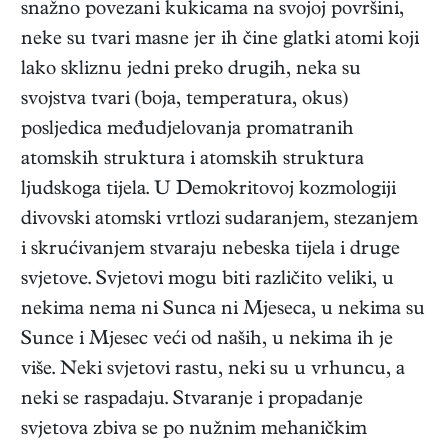
snažno povezani kukicama na svojoj površini,
neke su tvari masne jer ih čine glatki atomi koji
lako skliznu jedni preko drugih, neka su
svojstva tvari (boja, temperatura, okus)
posljedica međudjelovanja promatranih
atomskih struktura i atomskih struktura
ljudskoga tijela. U Demokritovoj kozmologiji
divovski atomski vrtlozi sudaranjem, stezanjem
i skrućivanjem stvaraju nebeska tijela i druge
svjetove. Svjetovi mogu biti različito veliki, u
nekima nema ni Sunca ni Mjeseca, u nekima su
Sunce i Mjesec veći od naših, u nekima ih je
više. Neki svjetovi rastu, neki su u vrhuncu, a
neki se raspadaju. Stvaranje i propadanje
svjetova zbiva se po nužnim mehan
ičkim