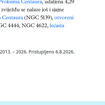
Proksima Centaura
, udaljena 4,29
zviježđu se nalaze još i sjajne
 Centaura
(NGC 5139),
otvoreni
C 4444, NGC 4622,
lećasta
2013. – 2026. Pristupljeno 6.8.2026.