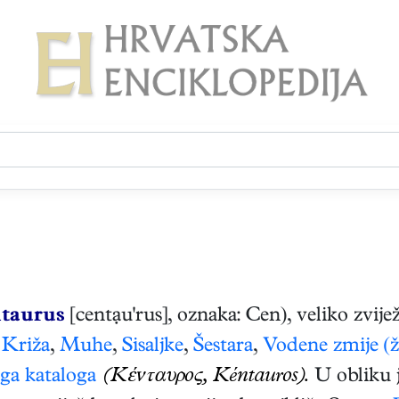
taurus
[centạu'rus], oznaka: Cen), veliko zvije
,
Križa
,
Muhe
,
Sisaljke
,
Šestara
,
Vodene zmije (ž
ga kataloga
(Κένταυρος, Kéntauros).
U obliku 