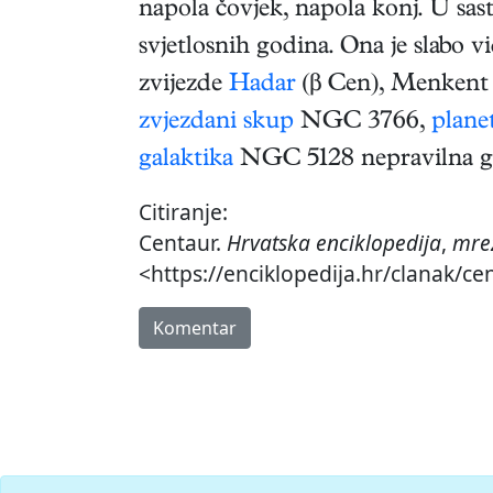
napola čovjek, napola konj. U sast
svjetlosnih godina. Ona je slabo vi
zvijezde
Hadar
(β Cen), Menkent 
zvjezdani skup
NGC 3766,
plane
galaktika
NGC 5128 nepravilna ga
Citiranje:
Centaur.
Hrvatska enciklopedija
,
mrež
<https://enciklopedija.hr/clanak/ce
Komentar