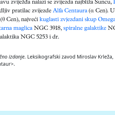
avu zviježđa nalazi se zvijezda najbliža Suncu,
dljiv pratilac zvijezde
Alfa Centaura
(α Cen). U 
(θ Cen), najveći
kuglasti zvjezdani skup
Omega
tarna maglica
NGC 3918,
spiralne galaktike
NG
laktika NGC 5253 i dr.
no izdanje.
Leksikografski zavod Miroslav Krleža, 
ntaur>.