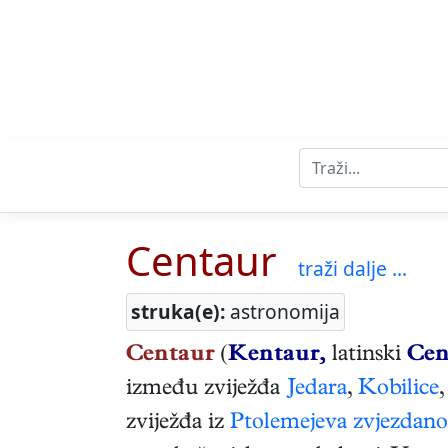
Centaur
traži dalje ...
struka(e):
astronomija
Centaur
(
Kentaur,
latinski
Cen
između zviježđa
Jedara
,
Kobilice
zviježđa iz
Ptolemejeva
zvjezdano