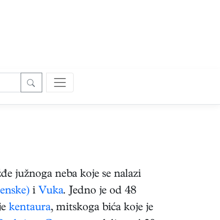
žđe južnoga neba koje se nalazi
enske)
i
Vuka
. Jedno je od 48
je
kentaura
, mitskoga bića koje je