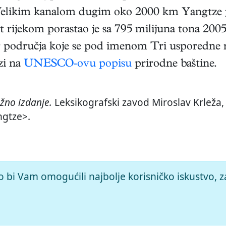
elikim kanalom dugim oko 2000 km Yangtze je
 rijekom porastao je sa 795 milijuna tona 2005
nog područja koje se pod imenom Tri usporedne
zi na
UNESCO-ovu popisu
prirodne baštine.
žno izdanje.
Leksikografski zavod Miroslav Krleža, 
ngtze>.
o bi Vam omogućili najbolje korisničko iskustvo, z
© 2026.
Leksikografski zavod
Miroslav Krleža