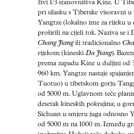
živi 1/3 stanovništva Kine. U Tib
pri silasku s Tibetske visoravni 
Yangtze (lokalno ime za rijeku u
proširili na cijeli tok. Naziva se
Chang Jiang
ili tradicionalno
Cha
rijekom (kineski
Da Jiang
). Baze
prema zapadu Kine u duljini od 3
960 km. Yangtze nastaje spajanjem
Tuotuo) u tibetskom gorju Tanggul
od 5000 m. Uglavnom teče planin
desetak kineskih pokrajina; u gor
Sichuan u smjeru juga odnosno Yu
od 5000 m na 1000 m. Između g