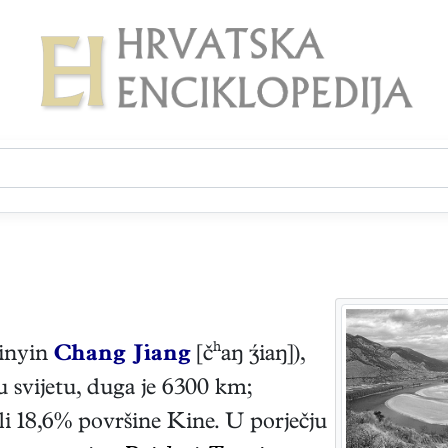
pinyin
Chang Jiang
[čʰaŋ iaŋ]),
 u svijetu, duga je 6300 km;
li 18,6% površine Kine. U porječju