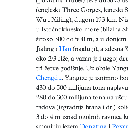
(pokrajina Hubei) teče duboko u
(engleski Three Gorges, kineski S
Wu i Xiling), dugom 193 km. Niz
u Istočnokinesko more (blizina Sh
široko 300 do 500 m, a u donjem t
Jialing i
Han
(najdulji), a zdesn
oko 2/3 riže, a važan je i uzgoj d
tri žetve godišnje. Uz obale Yang
Chengdu
. Yangtze je iznimno bog
430 do 500 milijuna tona naplavno
280 do 300 milijuna tona na ušću,
radova (izgradnja brana i dr.) ko
3 do 4 m iznad okolnih ravnica ko
smanjuju jezera
Dongting
i
Poya