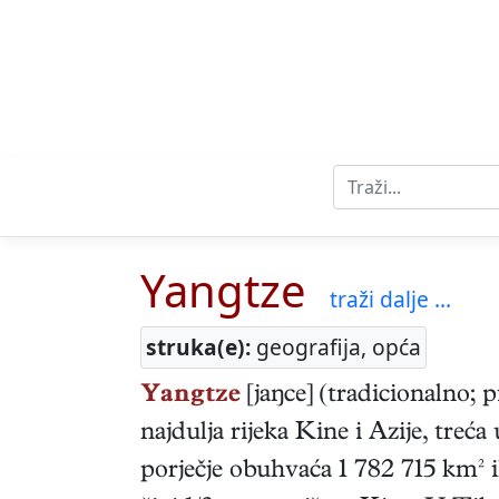
Yangtze
traži dalje ...
struka(e):
geografija, opća
Yangtze
[jaŋce] (tradicionalno; 
najdulja rijeka Kine i Azije, treća
porječje obuhvaća 1 782 715 km² i