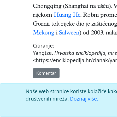
Chongqing (Shanghai na ušću). V
rijekom
Huang He
. Robni promet
Gornji tok rijeke dio je zaštiće
Mekong
i
Salween
) od 2003. nala
Citiranje:
Yangtze.
Hrvatska enciklopedija
,
mre
<https://enciklopedija.hr/clanak/ya
Komentar
Naše web stranice koriste kolačiće kak
društvenih mreža.
Doznaj više.