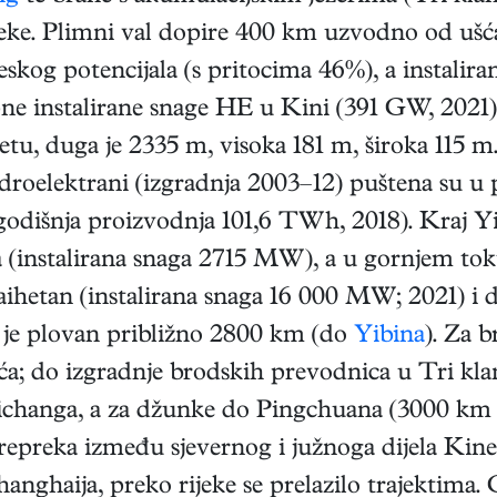
jeke. Plimni val dopire 400 km uzvodno od ušć
kog potencijala (s pritocima 46%), a instalira
pne instalirane snage HE u Kini (391 GW, 2021)
jetu, duga je 2335 m, visoka 181 m, široka 115 
idroelektrani (izgradnja 2003–12) puštena su 
godišnja proizvodnja 101,6 TWh, 2018). Kraj Yi
 (instalirana snaga 2715 MW), a u gornjem tok
ihetan (instalirana snaga 16 000 MW; 2021) i d
 je plovan približno 2800 km (do
Yibina
). Za 
; do izgradnje brodskih prevodnica u Tri kl
ichanga, a za džunke do Pingchuana (3000 km o
repreka između sjevernog i južnoga dijela Kin
anghaija, preko rijeke se prelazilo trajektima