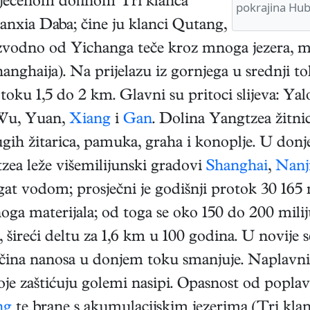
sječenom dolinom Tri klanca
pokrajina Hub
anxia Daba; čine ju klanci Qutang,
vodno od Yichanga teče kroz mnoga jezera, mo
anghaija). Na prijelazu iz gornjega u srednji to
oku 1,5 do 2 km. Glavni su pritoci slijeva: Ya
a Wu, Yuan,
Xiang
i
Gan
. Dolina Yangtzea žitnic
rugih žitarica, pamuka, graha i konoplje. U donj
tzea leže višemilijunski gradovi
Shanghai
,
Nanj
at vodom; prosječni je godišnji protok 30 165 
ga materijala; od toga se oko 150 do 200 miliju
 šireći deltu za 1,6 km u 100 godina. U novije
ličina nanosa u donjem toku smanjuje. Naplavni 
je zaštićuju golemi nasipi. Opasnost od poplav
ng
te brane s akumulacijskim jezerima (Tri klan