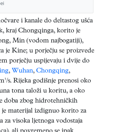
ei
čvare i kanale do deltastog ušća
k, kraj Chongqinga, korito je
long, Min (vodom najbogatiji),
a je Kine; u porječju se proizvede
em porječju uspijevaju i dvije do
ing
,
Wuhan
,
Chongqing
,
m³/s. Rijeka godišnje prenosi oko
na tona taloži u koritu, a oko
 se doba zbog hidrotehničkih
je materijal izdignuo korito za
a za visoka ljetnoga vodostaja
ca), ali povremeno se ipak