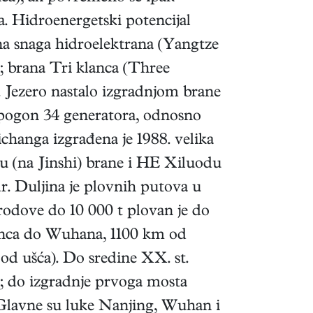
a. Hidroenergetski potencijal
na snaga hidroelektrana (Yangtze
; brana Tri klanca (Three
m. Jezero nastalo izgradnjom brane
u pogon 34 generatora, odnosno
changa izgrađena je 1988. velika
u (na Jinshi) brane i HE Xiluodu
r. Duljina je plovnih putova u
brodove do 10 000 t plovan je do
anca do Wuhana, 1100 km od
d ušća). Do sredine XX. st.
e; do izgradnje prvoga mosta
. Glavne su luke Nanjing, Wuhan i