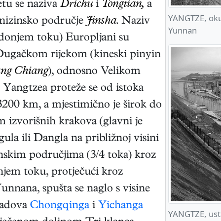
etu se naziva
Drichu
i
Tongtian,
a
YANGTZE, okuk
u nizinsko područje
Jinsha
. Naziv
Yunnan
 donjem toku) Europljani su
 i Dugačkom rijekom (kineski pinyin
ng Chiang
), odnosno Velikom
n Yangtzea proteže se od istoka
200 km, a mjestimično je širok do
 izvorišnih krakova (glavni je
a ili Dangla na približnoj visini
skim područjima (3/4 toka) kroz
njem toku, protječući kroz
nnana, spušta se naglo s visine
radova
Chongqinga
i
Yichanga
YANGTZE, usta