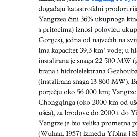
događaju katastrofalni prodori ri
Yangtzea čini 36% ukupnoga kines
s pritocima) iznosi polovicu uku
Gorges), jedna od najvećih na svi
ima kapacitet 39,3 km³ vode; u h
instalirana je snaga 22 500 MW (
brana i hidrolelektrana Gezhouba
(instalirana snaga 13 860 MW), Ba
porječju oko 56 000 km; Yangtze
Chongqinga (oko 2000 km od ušća
ušća), za brodove do 2000 t do Y
Yangtze je bio velika prometna p
(Wuhan, 1957) između Yibina i Sh