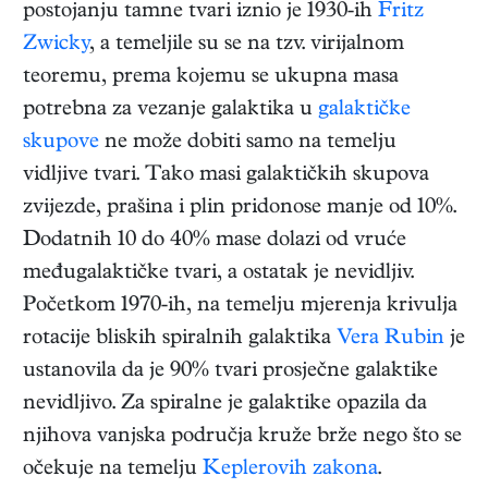
postojanju tamne tvari iznio je 1930-ih
Fritz
Zwicky
, a temeljile su se na tzv. virijalnom
teoremu, prema kojemu se ukupna masa
potrebna za vezanje galaktika u
galaktičke
skupove
ne može dobiti samo na temelju
vidljive tvari. Tako masi galaktičkih skupova
zvijezde, prašina i plin pridonose manje od 10%.
Dodatnih 10 do 40% mase dolazi od vruće
međugalaktičke tvari, a ostatak je nevidljiv.
Početkom 1970-ih, na temelju mjerenja krivulja
rotacije bliskih spiralnih galaktika
Vera Rubin
je
ustanovila da je 90% tvari prosječne galaktike
nevidljivo. Za spiralne je galaktike opazila da
njihova vanjska područja kruže brže nego što se
očekuje na temelju
Keplerovih zakona
.