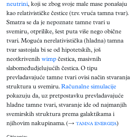
neutrini
, koji se zbog svoje male mase ponašaju
kao relativističke čestice (tzv. vruća tamna tvar).
Smatra se da je nepoznate tamne tvari u
svemiru, otprilike, šest puta više nego obične
tvari. Moguća nerelativistička (hladna) tamna
tvar sastojala bi se od hipotetskih, još
neotkrivenih
wimp
čestica, masivnih
slabomeđudjelujućih čestica. O tipu
prevladavajuće tamne tvari ovisi način stvaranja
struktura u svemiru.
Računalne simulacije
pokazuju da, uz pretpostavku prevladavajuće
hladne tamne tvari, stvaranje ide od najmanjih
svemirskih struktura prema galaktikama i
njihovim nakupinama. (→
tamna energija
)
Citiranje: