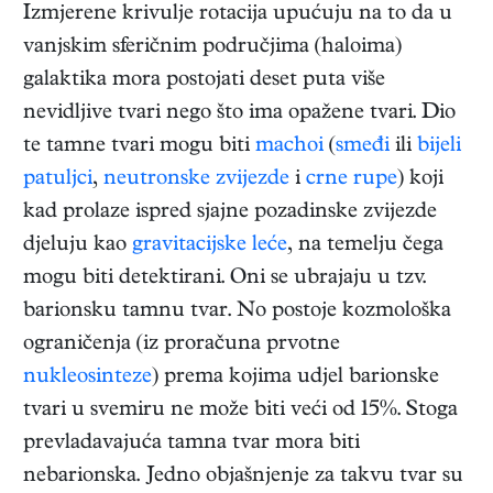
Izmjerene krivulje rotacija upućuju na to da u
vanjskim sferičnim područjima (haloima)
galaktika mora postojati deset puta više
nevidljive tvari nego što ima opažene tvari. Dio
te tamne tvari mogu biti
machoi
(
smeđi
ili
bijeli
patuljci
,
neutronske zvijezde
i
crne rupe
) koji
kad prolaze ispred sjajne pozadinske zvijezde
djeluju kao
gravitacijske leće
, na temelju čega
mogu biti detektirani. Oni se ubrajaju u tzv.
barionsku tamnu tvar. No postoje kozmološka
ograničenja (iz proračuna prvotne
nukleosinteze
) prema kojima udjel barionske
tvari u svemiru ne može biti veći od 15%. Stoga
prevladavajuća tamna tvar mora biti
nebarionska. Jedno objašnjenje za takvu tvar su