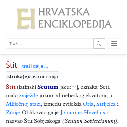
Štit
traži dalje ...
struka(e):
astronomija
Štit
(latinski
Scutum
[sku:'∼], oznaka: Sct),
malo
zviježđe
južno od nebeskog ekvatora, u
Mliječnoj stazi
, između zviježđa
Orla
,
Strijelca
i
Zmije
. Oblikovao ga je
Johannes Hevelius
i
nazvao Štit Sobjeskoga
(Scutum Sobiescianum),