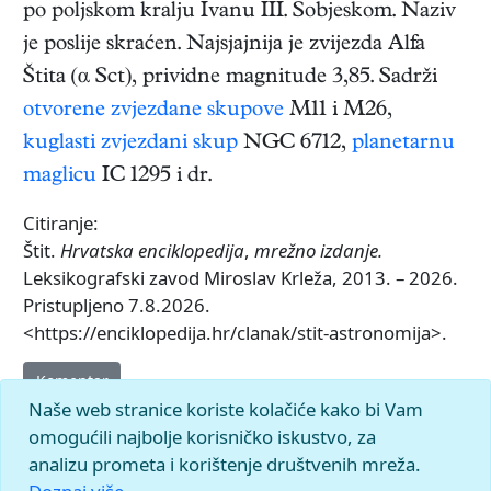
po poljskom kralju Ivanu III. Sobjeskom. Naziv
je poslije skraćen. Najsjajnija je zvijezda Alfa
Štita (α Sct), prividne magnitude 3,85. Sadrži
otvorene zvjezdane skupove
M11 i M26,
kuglasti zvjezdani skup
NGC 6712,
planetarnu
maglicu
IC 1295 i dr.
Citiranje:
Štit.
Hrvatska enciklopedija
,
mrežno izdanje.
Leksikografski zavod Miroslav Krleža, 2013. – 2026.
Pristupljeno 7.8.2026.
<https://enciklopedija.hr/clanak/stit-astronomija>.
Komentar
Naše web stranice koriste kolačiće kako bi Vam
omogućili najbolje korisničko iskustvo, za
analizu prometa i korištenje društvenih mreža.