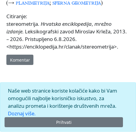
(→
planimetrija
;
sferna geometrija
)
Citiranje:
stereometrija.
Hrvatska enciklopedija
,
mrežno
izdanje.
Leksikografski zavod Miroslav Krleža, 2013.
– 2026. Pristupljeno 6.8.2026.
<https://enciklopedija.hr/clanak/stereometrija>.
Komentar
Naše web stranice koriste kolačiće kako bi Vam
omogućili najbolje korisničko iskustvo, za
analizu prometa i korištenje društvenih mreža.
Doznaj više.
Prihvati
© 2026.
Leksikografski zavod
Miroslav Krleža