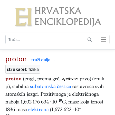
proton
traži dalje ...
struka(e):
fizika
proton
(engl., prema grč.
πρῶτον:
prvo) (znak
p), stabilna
subatomska čestica
sastavnica svih
atomskih jezgri. Pozitivnoga je električnoga
–19
naboja 1,602 176 634 · 10
C, mase koja iznosi
–
1836 masa
elektrona
(1,672 622 · 10