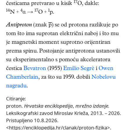
17
česticama pretvarao u kisik
O, dakle:
14
4
17
1
N +
α →
O +
p.
Antiproton
(znak
p
) se od protona razlikuje po
tom što ima suprotan električni naboj i što mu
je magnetski moment suprotno orijentiran
prema spinu. Postojanje antiprotona ustanovili
su eksperimentalno s pomoću akceleratora
čestica
Bevatron
(1955)
Emilio Segrè
i
Owen
Chamberlain
, za što su 1959. dobili
Nobelovu
nagradu
.
Citiranje:
proton.
Hrvatska enciklopedija
,
mrežno izdanje.
Leksikografski zavod Miroslav Krleža, 2013. – 2026.
Pristupljeno 10.8.2026.
<https://enciklopedija.hr/clanak/proton-fizika>.