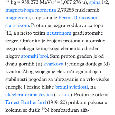
27
kg = 938,272 MeV/
c
² = 1,007 276 u),
spina
1/2,
magnetskoga momenta
2,79285 nuklearnih
magnetona
, a opisana je
Fermi-Diracovom
statistikom
. Proton je jezgra vodikova izotopa
1
H, a s nešto težim
neutronom
gradi atomske
jezgre. Općenito je brojem protona u atomskoj
jezgri nekoga kemijskoga elementa određen
njegov
atomski broj
. Sam proton građen je od
dvaju gornjih (u)
kvarkova
i jednoga donjega (d)
kvarka. Zbog svojega je električnoga naboja i
stabilnosti pogodan za ubrzavanje na vrlo visoke
energije i brzine bliske
brzini svjetlosti
, na
akceleratorima čestica
(→
lhc
). Proton je otkrio
Ernest Rutherford
(1919–20) prilikom pokusa u
14
kojemu se dušik
N bombardiran alfa-