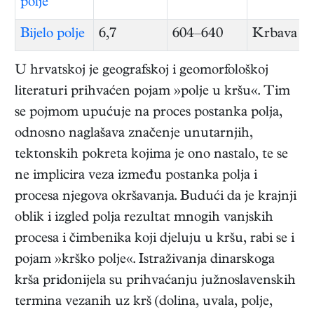
polje
Bijelo polje
6,7
604–640
Krbava
U hrvatskoj je geografskoj i geomorfološkoj
literaturi prihvaćen pojam »polje u kršu«. Tim
se pojmom upućuje na proces postanka polja,
odnosno naglašava značenje unutarnjih,
tektonskih pokreta kojima je ono nastalo, te se
ne implicira veza između postanka polja i
procesa njegova okršavanja. Budući da je krajnji
oblik i izgled polja rezultat mnogih vanjskih
procesa i čimbenika koji djeluju u kršu, rabi se i
pojam »krško polje«. Istraživanja dinarskoga
krša pridonijela su prihvaćanju južnoslavenskih
termina vezanih uz krš (dolina, uvala, polje,