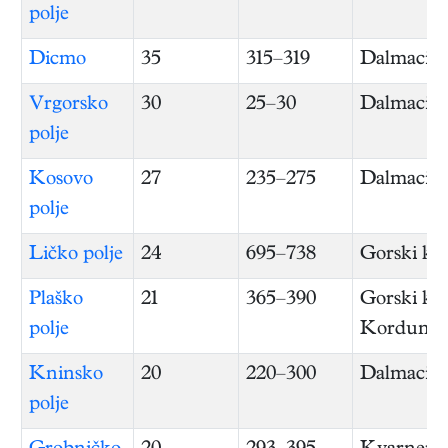
polje
Dicmo
35
315–319
Dalmacija
Vrgorsko
30
25–30
Dalmacija
polje
Kosovo
27
235–275
Dalmacija
polje
Ličko polje
24
695–738
Gorski ko
Plaško
21
365–390
Gorski kot
polje
Kordun
Kninsko
20
220–300
Dalmacija
polje