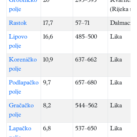
Grobničko
20
293–395
Kvarnersk
polje
(Rijeka s 
Rastok
17,7
57–71
Dalmacija
Lipovo
16,6
485–500
Lika
polje
Koreničko
10,9
637–662
Lika
polje
Podlapačko
9,7
657–680
Lika
polje
Gračačko
8,2
544–562
Lika
polje
Lapačko
6,8
537–650
Lika