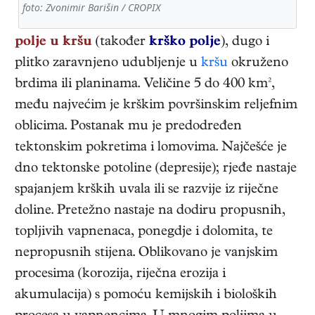
foto: Zvonimir Barišin / CROPIX
polje u kršu
(također
krško polje
), dugo i
plitko zaravnjeno udubljenje u
kršu
okruženo
brdima ili planinama. Veličine 5 do 400 km²,
među najvećim je krškim površinskim reljefnim
oblicima. Postanak mu je predodređen
tektonskim pokretima i lomovima. Najčešće je
dno tektonske potoline (depresije); rjeđe nastaje
spajanjem krških uvala ili se razvije iz riječne
doline. Pretežno nastaje na dodiru propusnih,
topljivih vapnenaca, ponegdje i dolomita, te
nepropusnih stijena. Oblikovano je vanjskim
procesima (korozija, riječna erozija i
akumulacija) s pomoću kemijskih i bioloških