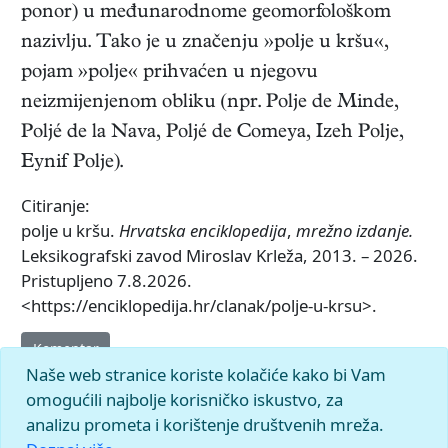
ponor) u međunarodnome geomorfološkom
nazivlju. Tako je u značenju »polje u kršu«,
pojam »polje« prihvaćen u njegovu
neizmijenjenom obliku (npr. Polje de Minde,
Poljé de la Nava, Poljé de Comeya, Izeh Polje,
Eynif Polje).
Citiranje:
polje u kršu.
Hrvatska enciklopedija
,
mrežno izdanje.
Leksikografski zavod Miroslav Krleža, 2013. – 2026.
Pristupljeno 7.8.2026.
<https://enciklopedija.hr/clanak/polje-u-krsu>.
Komentar
Naše web stranice koriste kolačiće kako bi Vam
omogućili najbolje korisničko iskustvo, za
analizu prometa i korištenje društvenih mreža.