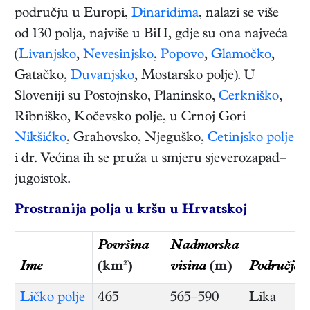
području u Europi,
Dinaridima
, nalazi se više
od 130 polja, najviše u BiH, gdje su ona najveća
(
Livanjsko
,
Nevesinjsko
,
Popovo
,
Glamočko
,
Gatačko,
Duvanjsko
, Mostarsko polje). U
Sloveniji su Postojnsko, Planinsko,
Cerkniško
,
Ribniško, Kočevsko polje, u Crnoj Gori
Nikšićko
, Grahovsko, Njeguško,
Cetinjsko polje
i dr. Većina ih se pruža u smjeru sjeverozapad–
jugoistok.
Prostranija polja u kršu u Hrvatskoj
Površina
Nadmorska
Ime
(km²)
visina
(m)
Područje
Ličko polje
465
565–590
Lika