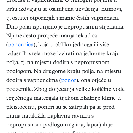
procesa u vapnencima. U mnogim poljima u
kršu izdvajaju se osamljena uzvišenja, humovi,
tj. ostatci otpornijih i manje čistih vapnenaca.
Dno polja ispunjeno je nepropusnim stijenama.
Njime često protječe manja tekućica
(
ponornica
), koja u obliku jednoga ili više
izdašnih vrela može izvirati na jednome kraju
polja, tj. na mjestu dodira s nepropusnom
podlogom. Na drugome kraju polja, na mjestu
dodira s vapnencima (
ponor
), ona otječe u
podzemlje. Zbog dotjecanja velike količine vode
i riječnoga materijala tijekom hladnije klime u
pleistocenu, ponori su se zatrpali pa se pred
njima nataložila naplavna ravnica s
nepropusnom podlogom (glina, lapor) ili je