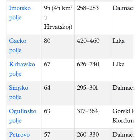
Imotsko
95 (45 km²
258–283
Dalmacija
polje
u
Hrvatskoj)
Gacko
80
420–460
Lika
polje
Krbavsko
67
626–740
Lika
polje
Sinjsko
64
295–301
Dalmacija
polje
Ogulinsko
63
317–364
Gorski kot
polje
Kordun
Petrovo
57
260–330
Dalmacija