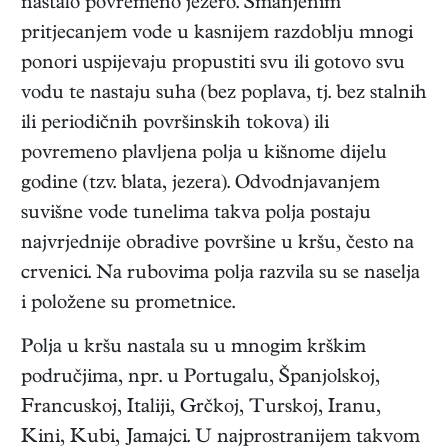
nastalo povremeno jezero. Smanjenim
pritjecanjem vode u kasnijem razdoblju mnogi
ponori uspijevaju propustiti svu ili gotovo svu
vodu te nastaju suha (bez poplava, tj. bez stalnih
ili periodičnih površinskih tokova) ili
povremeno plavljena polja u kišnome dijelu
godine (tzv. blata, jezera). Odvodnjavanjem
suvišne vode tunelima takva polja postaju
najvrjednije obradive površine u kršu, često na
crvenici. Na rubovima polja razvila su se naselja
i položene su prometnice.
Polja u kršu nastala su u mnogim krškim
područjima, npr. u Portugalu, Španjolskoj,
Francuskoj, Italiji, Grčkoj, Turskoj, Iranu,
Kini, Kubi, Jamajci. U najprostranijem takvom