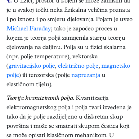
4.
U fizici, prostor u kojem se može zamisliti da
je u svakoj točki neka fizikalna veličina poznata
i po iznosu i po smjeru djelovanja. Pojam je uveo
Michael Faraday
; tako je započeo proces u
kojem je teorija poljâ zamijenila stariju teoriju
djelovanja na daljinu. Polja su u fizici skalarna
(npr. polje temperature), vektorska
(
gravitacijsko polje
,
električno polje
,
magnetsko
polje
) ili tenzorska (polje
naprezanja
u
elastičnom tijelu).
Teorija kvantiziranih polja.
Kvantizacija
elektromagnetskog polja i polja tvari izvedena je
tako da je polje razdijeljeno u diskretan skup
površina i može se smatrati skupom čestica koji
se može opisati klasičnom mehanikom. U