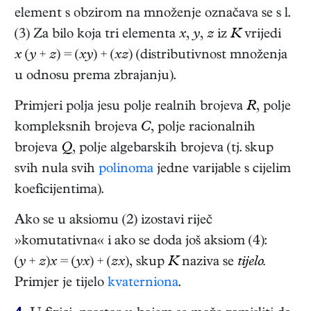
element s obzirom na množenje označava se s l.
(3) Za bilo koja tri elementa
x
,
y
,
z
iz
K
vrijedi
x
(
y
+
z
) = (
xy
) + (
xz
) (distributivnost množenja
u odnosu prema zbrajanju).
Primjeri polja jesu polje realnih brojeva
R
, polje
kompleksnih brojeva
C
, polje racionalnih
brojeva
Q
, polje algebarskih brojeva (tj. skup
svih nula svih
polinoma
jedne varijable s cijelim
koeficijentima).
Ako se u aksiomu (2) izostavi riječ
»komutativna« i ako se doda još aksiom (4):
(
y
+
z
)
x
= (
yx
) + (
zx
), skup
K
naziva se
tijelo.
Primjer je tijelo
kvaterniona
.