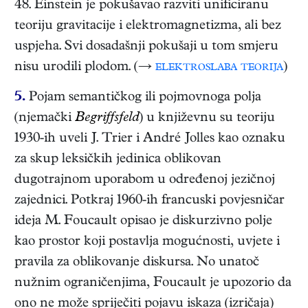
48. Einstein je pokušavao razviti unificiranu
teoriju gravitacije i elektromagnetizma, ali bez
uspjeha. Svi dosadašnji pokušaji u tom smjeru
nisu urodili plodom. (→
elektroslaba teorija
)
5.
Pojam semantičkog ili pojmovnoga polja
(njemački
Begriffsfeld
) u književnu su teoriju
1930-ih uveli J. Trier i André Jolles kao oznaku
za skup leksičkih jedinica oblikovan
dugotrajnom uporabom u određenoj jezičnoj
zajednici. Potkraj 1960-ih francuski povjesničar
ideja M. Foucault opisao je diskurzivno polje
kao prostor koji postavlja mogućnosti, uvjete i
pravila za oblikovanje diskursa. No unatoč
nužnim ograničenjima, Foucault je upozorio da
ono ne može spriječiti pojavu iskaza (izričaja)