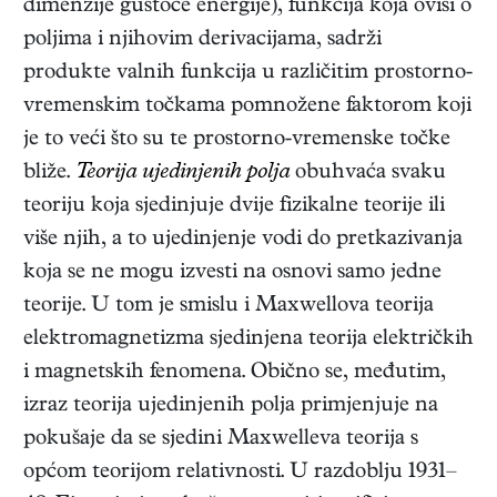
dimenzije gustoće energije), funkcija koja ovisi o
poljima i njihovim derivacijama, sadrži
produkte valnih funkcija u različitim prostorno-
vremenskim točkama pomnožene faktorom koji
je to veći što su te prostorno-vremenske točke
bliže.
Teorija ujedinjenih polja
obuhvaća svaku
teoriju koja sjedinjuje dvije fizikalne teorije ili
više njih, a to ujedinjenje vodi do pretkazivanja
koja se ne mogu izvesti na osnovi samo jedne
teorije. U tom je smislu i Maxwellova teorija
elektromagnetizma sjedinjena teorija električkih
i magnetskih fenomena. Obično se, međutim,
izraz teorija ujedinjenih polja primjenjuje na
pokušaje da se sjedini Maxwelleva teorija s
općom teorijom relativnosti. U razdoblju 1931–