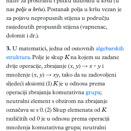
naziv za prostranu i plitku udubinu u kršu (u
nas
polje u kršu
). Postanak polja u kršu vezan je
za pojavu nepropusnih stijena u području
rasjednutih propusnih stijena (vapnenac,
dolomit i dr.).
3.
U matematici, jedna od osnovnih
algebarskih
struktura
. Polje je skup
K
na kojem su zadane
dvije operacije, zbrajanje (
x
,
y
) →
x
+
y
i
množenje (
x
,
y
) →
xy
, tako da su zadovoljeni
sljedeći aksiomi: (1)
K
je u odnosu prema
operaciji zbrajanja komutativna
grupa
;
neutralni element s obzirom na zbrajanje
označava se s 0. (2) Skup elemenata od
K
različitih od 0 je u odnosu prema operaciji
množenja komutativna grupa; neutralni