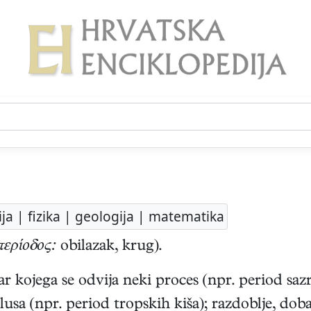
ija | fizika | geologija | matematika
περίοδος:
obilazak, krug).
 kojega se odvija neki proces (npr. period saz
usa (npr. period tropskih kiša); razdoblje, doba