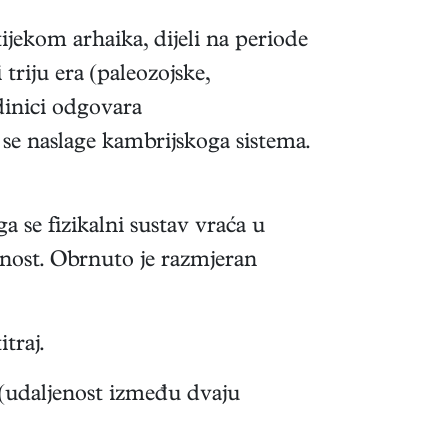
tijekom arhaika, dijeli na periode
 triju era (paleozojske,
dinici odgovara
u se naslage kambrijskoga sistema.
a se fizikalni sustav vraća u
ednost. Obrnuto je razmjeran
traj.
 (udaljenost između dvaju