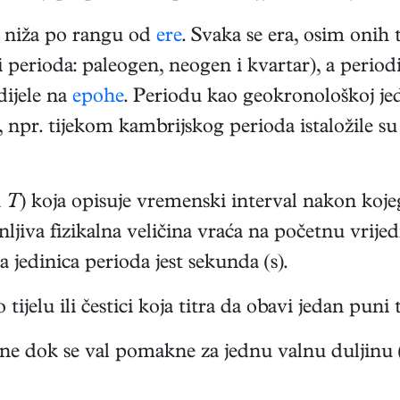
a niža po rangu od
ere
. Svaka se era, osim onih 
ri perioda: paleogen, neogen i kvartar), a periodi
dijele na
epohe
. Periodu kao geokronološkoj je
, npr. tijekom kambrijskog perioda istaložile s
k
T
) koja opisuje vremenski interval nakon kojeg
nljiva fizikalna veličina vraća na početnu vrij
a jedinica perioda jest sekunda (s).
ijelu ili čestici koja titra da obavi jedan puni ti
kne dok se val pomakne za jednu valnu duljinu