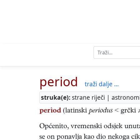
period
traži dalje ...
struka(e):
strane riječi | astronom
period
(latinski
periodus
< grčki
Općenito, vremenski odsjek unutar
se on ponavlja kao dio nekoga cikl