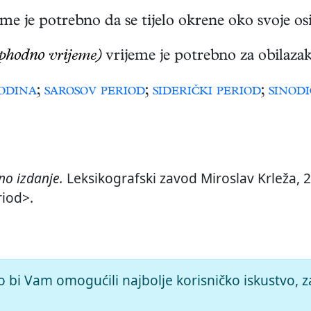
me je potrebno da se tijelo okrene oko svoje osi
ophodno vrijeme)
vrijeme je potrebno za obilazak 
odina
;
sarosov period
;
siderički period
;
sinodi
o izdanje.
Leksikografski zavod Miroslav Krleža, 2
riod>.
o bi Vam omogućili najbolje korisničko iskustvo, z