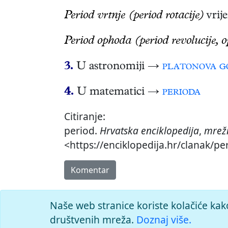
Period vrtnje (period rotacije)
vrije
Period ophoda (period revolucije, 
3.
U astronomiji →
platonova g
4.
U matematici →
perioda
Citiranje:
period.
Hrvatska enciklopedija
,
mrežn
<https://enciklopedija.hr/clanak/pe
Komentar
Naše web stranice koriste kolačiće kak
društvenih mreža.
Doznaj više.