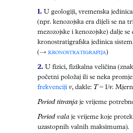
1.
U geologiji, vremenska jedinic
(npr. kenozojska era dijeli se na t
mezozojske i kenozojske) dalje se 
kronostratigrafska jedinica sistem
(→
kronostratigrafija
)
2.
U fizici, fizikalna veličina (zna
početni položaj ili se neka promje
frekvenciji
ν
, dakle:
T
= 1/
ν
. Mjern
Period titranja
je vrijeme potrebno t
Period vala
je vrijeme koje prote
uzastopnih valnih maksimuma).