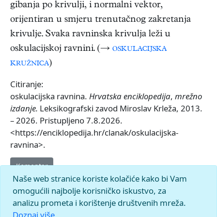
gibanja po krivulji, i normalni vektor,
orijentiran u smjeru trenutačnog zakretanja
krivulje. Svaka ravninska krivulja leži u
oskulacijskoj ravnini. (→
oskulacijska
kružnica
)
Citiranje:
oskulacijska ravnina.
Hrvatska enciklopedija
,
mrežno
izdanje.
Leksikografski zavod Miroslav Krleža, 2013.
– 2026. Pristupljeno 7.8.2026.
<https://enciklopedija.hr/clanak/oskulacijska-
ravnina>.
Komentar
Naše web stranice koriste kolačiće kako bi Vam
omogućili najbolje korisničko iskustvo, za
analizu prometa i korištenje društvenih mreža.
Doznaj više.