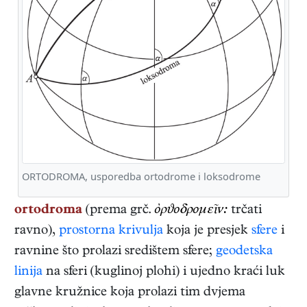
ORTODROMA, usporedba ortodrome i loksodrome
ortodroma
(prema grč.
ὀρϑοδρομεῖν:
trčati
ravno),
prostorna krivulja
koja je presjek
sfere
i
ravnine što prolazi središtem sfere;
geodetska
linija
na sferi (kuglinoj plohi) i ujedno kraći luk
glavne kružnice koja prolazi tim dvjema