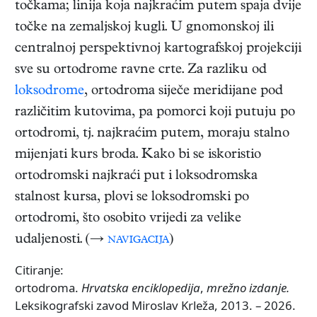
točkama; linija koja najkraćim putem spaja dvije
točke na zemaljskoj kugli. U gnomonskoj ili
centralnoj perspektivnoj kartografskoj projekciji
sve su ortodrome ravne crte. Za razliku od
loksodrome
, ortodroma siječe meridijane pod
različitim kutovima, pa pomorci koji putuju po
ortodromi, tj. najkraćim putem, moraju stalno
mijenjati kurs broda. Kako bi se iskoristio
ortodromski najkraći put i loksodromska
stalnost kursa, plovi se loksodromski po
ortodromi, što osobito vrijedi za velike
udaljenosti. (→
navigacija
)
Citiranje:
ortodroma.
Hrvatska enciklopedija
,
mrežno izdanje.
Leksikografski zavod Miroslav Krleža, 2013. – 2026.