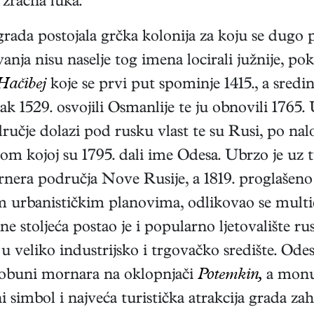
zračna luka.
rada postojala grčka kolonija za koju se dugo p
vanja nisu naselje tog imena locirali južnije, p
Hačibej
koje se prvi put spominje 1415., a sredi
ak 1529. osvojili Osmanlije te ju obnovili 176
dručje dolazi pod rusku vlast te su Rusi, po nalo
om kojoj su 1795. dali ime Odesa. Ubrzo je uz t
vernera područja Nove Rusije, a 1819. proglaše
nim urbanističkim planovima, odlikovao se mult
stoljeća postao je i popularno ljetovalište rus
 u veliko industrijsko i trgovačko središte. Odes
 pobuni mornara na oklopnjači
Potemkin,
a monu
ni simbol i najveća turistička atrakcija grada z