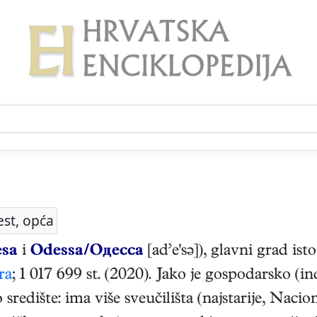
est, opća
sa
i
Odessa/Одесса
[ad’e'sə]), glavni grad is
ra
; 1 017 699 st. (2020). Jako je gospodarsko (in
središte: ima više sveučilišta (najstarije, Nacio