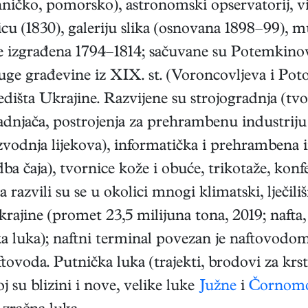
ičko, pomorsko), astronomski opservatorij, viso
icu (1830), galeriju slika (osnovana 1898–99), 
 je izgrađena 1794–1814; sačuvane su Potemkinove
ge građevine iz XIX. st. (Voroncovljeva i Poto
edišta Ukrajine. Razvijene su strojogradnja (tvo
ladnjača, postrojenja za prehrambenu industriju 
izvodnja lijekova), informatička i prehrambena in
ba čaja), tvornice kože i obuće, trikotaže, kon
a razvili su se u okolici mnogi klimatski, lječiliš
ajine (promet 23,5 milijuna tona, 2019; nafta, 
ka luka); naftni terminal povezan je naftovod
oda. Putnička luka (trajekti, brodovi za krsta
su blizini i nove, velike luke
Južne
i
Čornom