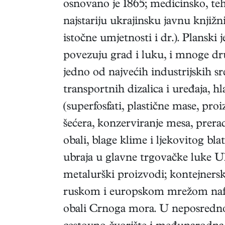
osnovano je 1865; medicinsko, tehn
najstariju ukrajinsku javnu knjižn
istočne umjetnosti i dr.). Planski
povezuju grad i luku, i mnoge dru
jedno od najvećih industrijskih sr
transportnih dizalica i uređaja, h
(superfosfati, plastične mase, pro
šećera, konzerviranje mesa, prerad
obali, blage klime i ljekovitog blat
ubraja u glavne trgovačke luke Ukr
metalurški proizvodi; kontejners
ruskom i europskom mrežom naftov
obali Crnoga mora. U neposrednoj 