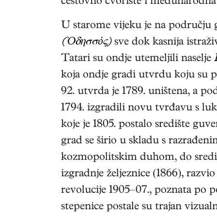
cestovno čvorište i međunarodna 
U starome vijeku je na području g
(Ὀδησσóς)
sve dok kasnija istraži
Tatari su ondje utemeljili naselje
koja ondje gradi utvrdu koju su p
92. utvrda je 1789. uništena, a po
1794. izgradili novu tvrđavu s luk
koje je 1805. postalo središte gu
grad se širio u skladu s razrađe
kozmopolitskim duhom, do sredine 
izgradnje željeznice (1866), razvio
revolucije 1905–07., poznata po
stepenice postale su trajan vizual