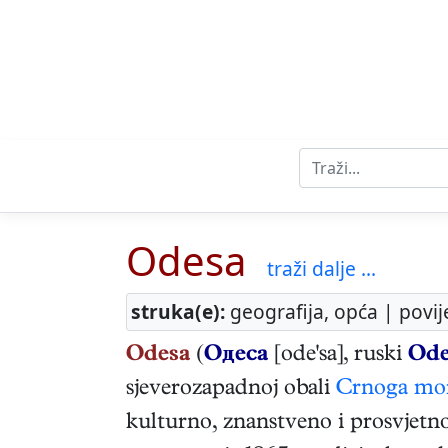
Odesa
traži dalje ...
struka(e):
geografija, opća | povij
Odesa
(
Одеса
[ode'sa], ruski
Ode
sjeverozapadnoj obali
Crnoga mo
kulturno, znanstveno i prosvjetno 