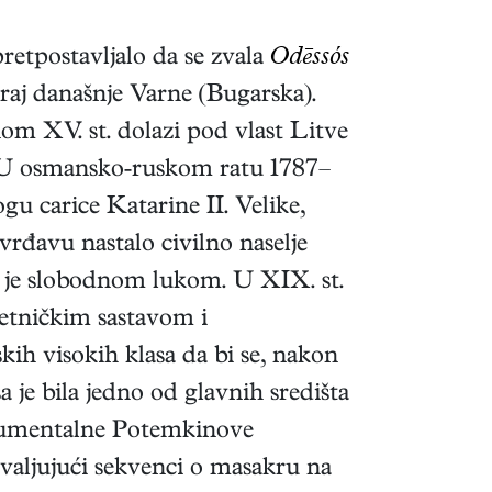
retpostavljalo da se zvala
Odēssós
okraj današnje Varne (Bugarska).
nom XV. st. dolazi pod vlast Litve
5. U osmansko-ruskom ratu 1787–
gu carice Katarine II. Velike,
vrđavu nastalo civilno naselje
no je slobodnom lukom. U XIX. st.
ietničkim sastavom i
kih visokih klasa da bi se, nakon
a je bila jedno od glavnih središta
mentalne Potemkinove
ahvaljujući sekvenci o masakru na