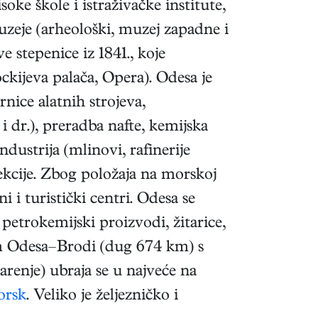
ke škole i istraživačke institute,
muzeje (arheološki, muzej zapadne i
 stepenice iz 1841., koje
ckijeva palača, Opera). Odesa je
rnice alatnih strojeva,
i dr.), preradba nafte, kemijska
dustrija (mlinovi, rafinerije
fekcije. Zbog položaja na morskoj
ni i turistički centri. Odesa se
petrokemijski proizvodi, žitarice,
om Odesa–Brodi (dug 674 km) s
renje) ubraja se u najveće na
orsk
. Veliko je željezničko i