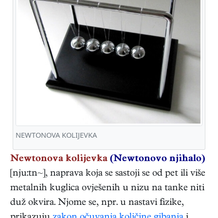
NEWTONOVA KOLIJEVKA
Newtonova kolijevka
(Newtonovo njihalo)
[nju:tn~], naprava koja se sastoji se od pet ili više
metalnih kuglica ovješenih u nizu na tanke niti
duž okvira. Njome se, npr. u nastavi fizike,
prikazuju
zakon očuvanja količine gibanja
i