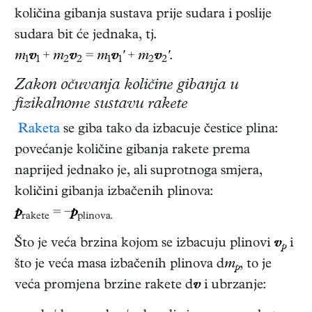
količina gibanja sustava prije sudara i poslije
sudara bit će jednaka, tj.
m
v
+
m
v
=
m
v
'
+
m
v
'
.
1
1
2
2
1
1
2
2
Zakon očuvanja količine gibanja u
fizikalnome sustavu rakete
Raketa
se giba tako da izbacuje čestice plina:
povećanje količine gibanja rakete prema
naprijed jednako je, ali suprotnoga smjera,
količini gibanja izbačenih plinova:
p
= −
p
rakete
plinova.
Što je veća brzina kojom se izbacuju plinovi
v
i
p
što je veća masa izbačenih plinova d
m
, to je
p
veća promjena brzine rakete d
v
i ubrzanje: