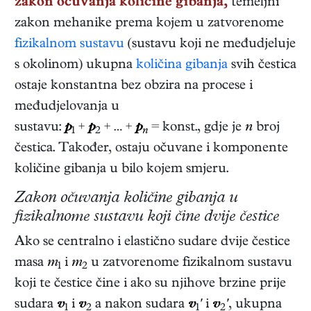
zakon očuvanja količine gibanja,
temeljni
zakon mehanike prema kojem u zatvorenome
fizikalnom sustavu
(sustavu koji ne međudjeluje
s okolinom) ukupna
količina gibanja
svih čestica
ostaje konstantna bez obzira na procese i
međudjelovanja u
sustavu:
p
+
p
+ … +
p
= konst., gdje je
n
broj
1
2
n
čestica. Također, ostaju očuvane i komponente
količine gibanja u bilo kojem smjeru.
Zakon očuvanja količine gibanja u
fizikalnome sustavu koji čine dvije čestice
Ako se centralno i elastično sudare dvije čestice
masa
m
i
m
u zatvorenome fizikalnom sustavu
1
2
koji te čestice čine i ako su njihove brzine prije
sudara
v
i
v
a nakon sudara
v
'
i
v
'
, ukupna
1
2
1
2