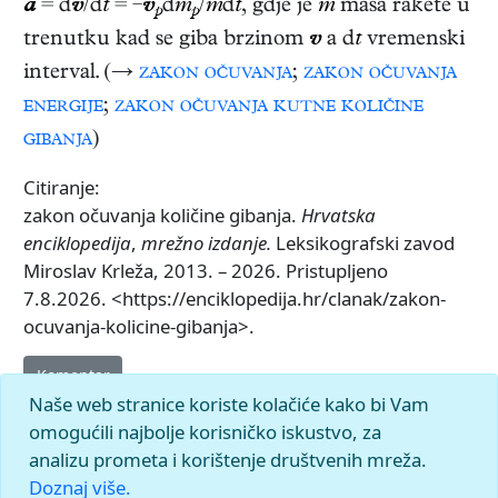
a
= d
v
/d
t
= −
v
d
m
/
m
d
t
, gdje je
m
masa rakete u
p
p
trenutku kad se giba brzinom
v
a d
t
vremenski
interval. (→
zakon očuvanja
;
zakon očuvanja
energije
;
zakon očuvanja kutne količine
gibanja
)
Citiranje:
zakon očuvanja količine gibanja.
Hrvatska
enciklopedija
,
mrežno izdanje.
Leksikografski zavod
Miroslav Krleža, 2013. – 2026. Pristupljeno
7.8.2026. <https://enciklopedija.hr/clanak/zakon-
ocuvanja-kolicine-gibanja>.
Komentar
Naše web stranice koriste kolačiće kako bi Vam
omogućili najbolje korisničko iskustvo, za
analizu prometa i korištenje društvenih mreža.
Doznaj više.