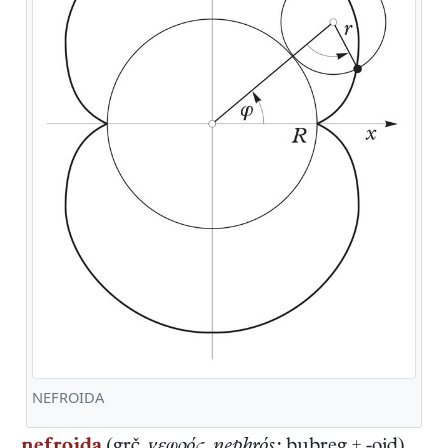
NEFROIDA
nefroida
(grč.
νεφρός, nephrós:
bubreg + -oid),