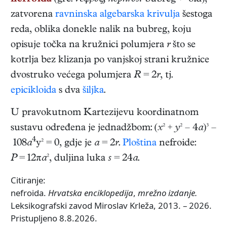
zatvorena
ravninska
algebarska krivulja
šestoga
reda, oblika donekle nalik na bubreg, koju
opisuje točka na kružnici polumjera
r
što se
kotrlja bez klizanja po vanjskoj strani kružnice
dvostruko većega polumjera
R
= 2
r
, tj.
epicikloida
s dva
šiljka
.
U pravokutnom Kartezijevu koordinatnom
sustavu određena je jednadžbom: (
x
² +
y
² – 4
a
)³ –
4
108
a
y² = 0, gdje je
a
= 2
r
.
Ploština
nefroide:
P
= 12π
a
², duljina luka
s
= 24
a
.
Citiranje:
nefroida.
Hrvatska enciklopedija
,
mrežno izdanje.
Leksikografski zavod Miroslav Krleža, 2013. – 2026.
Pristupljeno 8.8.2026.