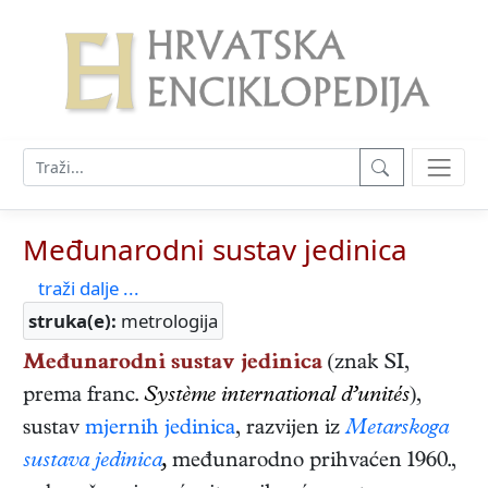
Međunarodni sustav jedinica
traži dalje ...
struka(e):
metrologija
Međunarodni sustav jedinica
(znak SI,
prema franc.
Système international d’unités
),
sustav
mjernih jedinica
, razvijen iz
Metarskoga
sustava jedinica
,
međunarodno prihvaćen 1960.,