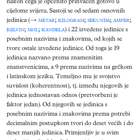
nakon čega je općenito prihvaćen gotovo u
cijelome svijetu. Sastoji se od sedam osnovnih
jedinica (→
metar
;
kilogram
;
sekunda
;
amper
;
kelvin
;
mol
;
kandela
) i 22 izvedene jedinice s
posebnim nazivima i znakovima, od kojih se
tvore ostale izvedene jedinice. Od toga je 19
jedinica nazvano prema znamenitim
znanstvenicima, a 9 prema nazivima na grčkom
i latinskom jeziku. Temeljno mu je svojstvo
suvislost (koherentnost), tj. između njegovih je
jedinica jednostavan odnos (pretvorbeni je
faktor jedan). Od njegovih se jedinica s
posebnim nazivima i znakovima prema potrebi
decimalnim postupkom tvori do deset većih i do
deset manjih jedinica. Primjenljiv je u svim