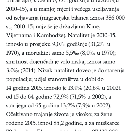
priraštaja (3,5‰ ili 0,35% godišnje u razdoblju
2010–15), a u manjoj mjeri i većega useljavanja
od iseljavanja (migracijska bilanca iznosi 386 000
st., 2010–15; najviše je državljana Kine,
Vijetnama i Kambodže). Natalitet je 2010–15.
iznosio u prosjeku 9,0‰ godišnje (31,2‰ u
1970), a mortalitet samo 5,5‰ (8,0‰ u 1970);
smrtnost dojenčadi je vrlo niska, iznosi samo
3,0‰ (2014). Nizak natalitet doveo je do starenja
populacije; udjel stanovništva u dobi do
14 godina 2015. iznosio je 13,9% (20,6% u 2002),
od 15 do 64 godine 72,9% (71,5% u 2002), a
starijega od 65 godina 13,2% (7,9% u 2002).
Očekivano trajanje života je visoko; za žene
rođene 2015. iznosi 85,2 godine, a za muškarce