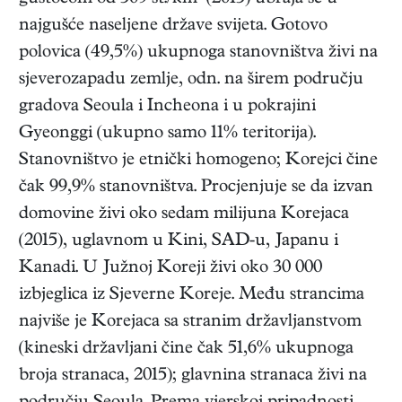
najgušće naseljene države svijeta. Gotovo
polovica (49,5%) ukupnoga stanovništva živi na
sjeverozapadu zemlje, odn. na širem području
gradova Seoula i Incheona i u pokrajini
Gyeonggi (ukupno samo 11% teritorija).
Stanovništvo je etnički homogeno; Korejci čine
čak 99,9% stanovništva. Procjenjuje se da izvan
domovine živi oko sedam milijuna Korejaca
(2015), uglavnom u Kini, SAD-u, Japanu i
Kanadi. U Južnoj Koreji živi oko 30 000
izbjeglica iz Sjeverne Koreje. Među strancima
najviše je Korejaca sa stranim državljanstvom
(kineski državljani čine čak 51,6% ukupnoga
broja stranaca, 2015); glavnina stranaca živi na