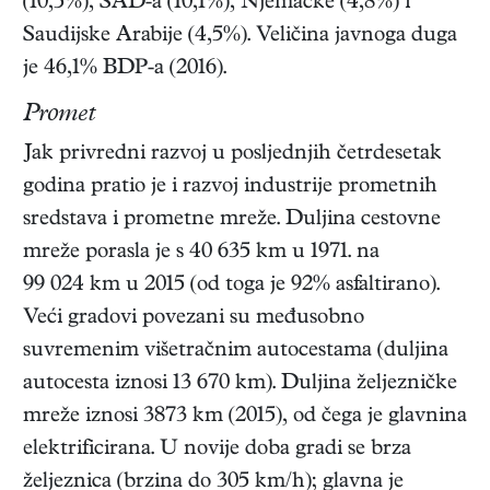
(10,5%), SAD-a (10,1%), Njemačke (4,8%) i
Saudijske Arabije (4,5%). Veličina javnoga duga
je 46,1% BDP-a (2016).
Promet
Jak privredni razvoj u posljednjih četrdesetak
godina pratio je i razvoj industrije prometnih
sredstava i prometne mreže. Duljina cestovne
mreže porasla je s 40 635 km u 1971. na
99 024 km u 2015 (od toga je 92% asfaltirano).
Veći gradovi povezani su međusobno
suvremenim višetračnim autocestama (duljina
autocesta iznosi 13 670 km). Duljina željezničke
mreže iznosi 3873 km (2015), od čega je glavnina
elektrificirana. U novije doba gradi se brza
željeznica (brzina do 305 km/h); glavna je