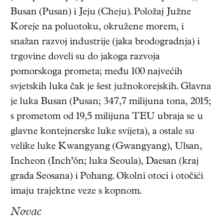
Busan (Pusan) i Jeju (Cheju). Položaj Južne
Koreje na poluotoku, okružene morem, i
snažan razvoj industrije (jaka brodogradnja) i
trgovine doveli su do jakoga razvoja
pomorskoga prometa; među 100 najvećih
svjetskih luka čak je šest južnokorejskih. Glavna
je luka Busan (Pusan; 347,7 milijuna tona, 2015;
s prometom od 19,5 milijuna TEU ubraja se u
glavne kontejnerske luke svijeta), a ostale su
velike luke Kwangyang (Gwangyang), Ulsan,
Incheon (Inch’ŏn; luka Seoula), Daesan (kraj
grada Seosana) i Pohang. Okolni otoci i otočići
imaju trajektne veze s kopnom.
Novac