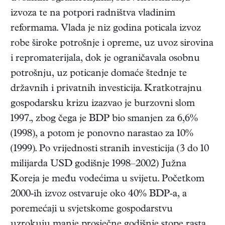
izvoza te na potpori radništva vladinim
reformama. Vlada je niz godina poticala izvoz
robe široke potrošnje i opreme, uz uvoz sirovina
i repromaterijala, dok je ograničavala osobnu
potrošnju, uz poticanje domaće štednje te
državnih i privatnih investicija. Kratkotrajnu
gospodarsku krizu izazvao je burzovni slom
1997., zbog čega je BDP bio smanjen za 6,6%
(1998), a potom je ponovno narastao za 10%
(1999). Po vrijednosti stranih investicija (3 do 10
milijarda USD godišnje 1998–2002) Južna
Koreja je među vodećima u svijetu. Početkom
2000-ih izvoz ostvaruje oko 40% BDP-a, a
poremećaji u svjetskome gospodarstvu
uzrokuju manje prosječne godišnje stope rasta