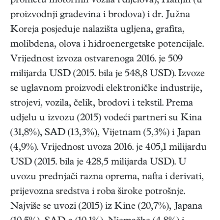
prometu motornih vozila i dijelova), Hanjin (u
proizvodnji građevina i brodova) i dr. Južna
Koreja posjeduje nalazišta ugljena, grafita,
molibdena, olova i hidroenergetske potencijale.
Vrijednost izvoza ostvarenoga 2016. je 509
milijarda USD (2015. bila je 548,8 USD). Izvoze
se uglavnom proizvodi elektroničke industrije,
strojevi, vozila, čelik, brodovi i tekstil. Prema
udjelu u izvozu (2015) vodeći partneri su Kina
(31,8%), SAD (13,3%), Vijetnam (5,3%) i Japan
(4,9%). Vrijednost uvoza 2016. je 405,1 milijardu
USD (2015. bila je 428,5 milijarda USD). U
uvozu prednjači razna oprema, nafta i derivati,
prijevozna sredstva i roba široke potrošnje.
Najviše se uvozi (2015) iz Kine (20,7%), Japana