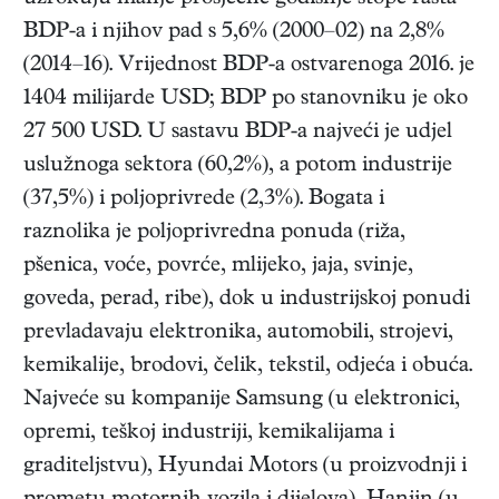
BDP-a i njihov pad s 5,6% (2000–02) na 2,8%
(2014–16). Vrijednost BDP-a ostvarenoga 2016. je
1404 milijarde USD; BDP po stanovniku je oko
27 500 USD. U sastavu BDP-a najveći je udjel
uslužnoga sektora (60,2%), a potom industrije
(37,5%) i poljoprivrede (2,3%). Bogata i
raznolika je poljoprivredna ponuda (riža,
pšenica, voće, povrće, mlijeko, jaja, svinje,
goveda, perad, ribe), dok u industrijskoj ponudi
prevladavaju elektronika, automobili, strojevi,
kemikalije, brodovi, čelik, tekstil, odjeća i obuća.
Najveće su kompanije Samsung (u elektronici,
opremi, teškoj industriji, kemikalijama i
graditeljstvu), Hyundai Motors (u proizvodnji i