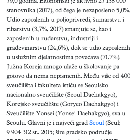
79,0 godina. Ekonomski je aktivno 27 138 000
stanovnika (2017), od čega je nezaposleno 5,0%.
Udio zaposlenih u poljoprivredi, šumarstvu i
ribarstvu (3,7%, 2017) smanjuje se, kao i
zaposlenih u rudarstvu, industriji i
građevinarstvu (24,6%), dok se udio zaposlenih
u uslužnim djelatnostima povećava (71,7%).
Južna Koreja mnogo ulaže u školovanje pa
gotovo da nema nepismenih. Među više od 400
sveučilišta i fakulteta ističu se Seoulsko
nacionalno sveučilište (Seoul Daehakgyo),
Korejsko sveučilište (Goryeo Daehakgyo) i
Sveučilište Yonsei (Yonsei Daehakgyo), sva u
Seoulu. Glavni je i najveći grad
Seoul
(Seul;
9 904 312 st., 2015; šire gradsko područje