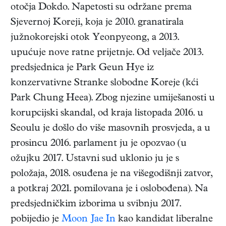
otočja Dokdo. Napetosti su održane prema
Sjevernoj Koreji, koja je 2010. granatirala
južnokorejski otok Yeonpyeong, a 2013.
upućuje nove ratne prijetnje. Od veljače 2013.
predsjednica je Park Geun Hye iz
konzervativne Stranke slobodne Koreje (kći
Park Chung Heea). Zbog njezine umiješanosti u
korupcijski skandal, od kraja listopada 2016. u
Seoulu je došlo do više masovnih prosvjeda, a u
prosincu 2016. parlament ju je opozvao (u
ožujku 2017. Ustavni sud uklonio ju je s
položaja, 2018. osuđena je na višegodišnji zatvor,
a potkraj 2021. pomilovana je i oslobođena). Na
predsjedničkim izborima u svibnju 2017.
pobijedio je
Moon Jae In
kao kandidat liberalne