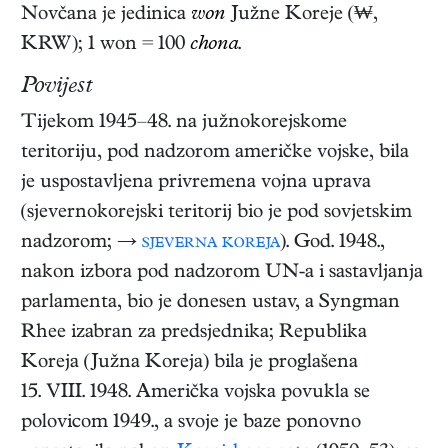
Novčana je jedinica
won
Južne Koreje (₩,
KRW); 1 won = 100
chona
.
Povijest
Tijekom 1945–48. na južnokorejskome
teritoriju, pod nadzorom američke vojske, bila
je uspostavljena privremena vojna uprava
(sjevernokorejski teritorij bio je pod sovjetskim
nadzorom; →
sjeverna koreja
). God. 1948.,
nakon izbora pod nadzorom UN-a i sastavljanja
parlamenta, bio je donesen ustav, a Syngman
Rhee izabran za predsjednika; Republika
Koreja (Južna Koreja) bila je proglašena
15. VIII. 1948. Američka vojska povukla se
polovicom 1949., a svoje je baze ponovno