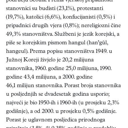
području Seoula. Prema vjerskoj pripadnosti
stanovnici su budisti (23,1%), protestanti
(19,7%), katolici (6,6%), konfucijanisti (0,5%) i
pripadnici drugih vjera (0,8%); nereligiozni čine
49,3% stanovništva. Službeni je jezik korejski, a
piše se korejskim pismom hangul (han’gŭl,
hangeul). Prema popisu stanovništva 1949. u
Južnoj Koreji živjelo je 20,2 milijuna
stanovnika, 1960. godine 25,0 milijuna, 1990.
godine 43,4 milijuna, a 2000. godine
46,1 milijun stanovnika. Porast broja stanovnika
u posljednjih se dvadesetak godina usporio;
najveći je bio 1950-ih i 1960-ih (u prosjeku 2,3%
godišnje), a od 2000. u prosjeku 0,5% godišnje.
Porast je uglavnom posljedica prirodnoga