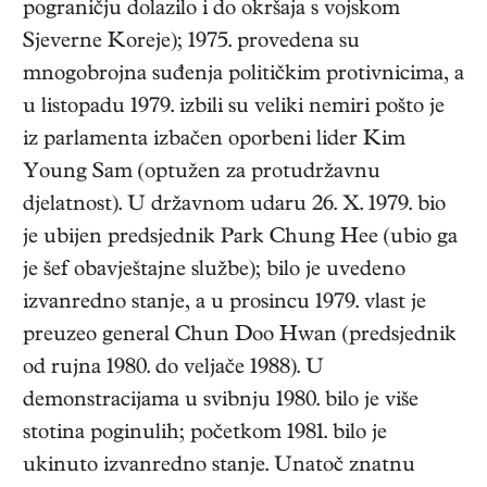
pograničju dolazilo i do okršaja s vojskom
Sjeverne Koreje); 1975. provedena su
mnogobrojna suđenja političkim protivnicima, a
u listopadu 1979. izbili su veliki nemiri pošto je
iz parlamenta izbačen oporbeni lider Kim
Young Sam (optužen za protudržavnu
djelatnost). U državnom udaru 26. X. 1979. bio
je ubijen predsjednik Park Chung Hee (ubio ga
je šef obavještajne službe); bilo je uvedeno
izvanredno stanje, a u prosincu 1979. vlast je
preuzeo general Chun Doo Hwan (predsjednik
od rujna 1980. do veljače 1988). U
demonstracijama u svibnju 1980. bilo je više
stotina poginulih; početkom 1981. bilo je
ukinuto izvanredno stanje. Unatoč znatnu