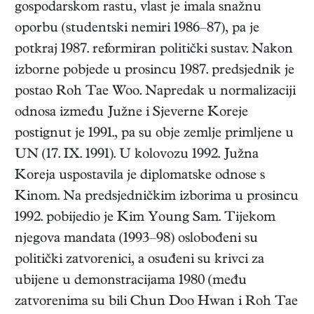
gospodarskom rastu, vlast je imala snažnu
oporbu (studentski nemiri 1986–87), pa je
potkraj 1987. reformiran politički sustav. Nakon
izborne pobjede u prosincu 1987. predsjednik je
postao Roh Tae Woo. Napredak u normalizaciji
odnosa između Južne i Sjeverne Koreje
postignut je 1991., pa su obje zemlje primljene u
UN (17. IX. 1991). U kolovozu 1992. Južna
Koreja uspostavila je diplomatske odnose s
Kinom. Na predsjedničkim izborima u prosincu
1992. pobijedio je Kim Young Sam. Tijekom
njegova mandata (1993–98) oslobođeni su
politički zatvorenici, a osuđeni su krivci za
ubijene u demonstracijama 1980 (među
zatvorenima su bili Chun Doo Hwan i Roh Tae