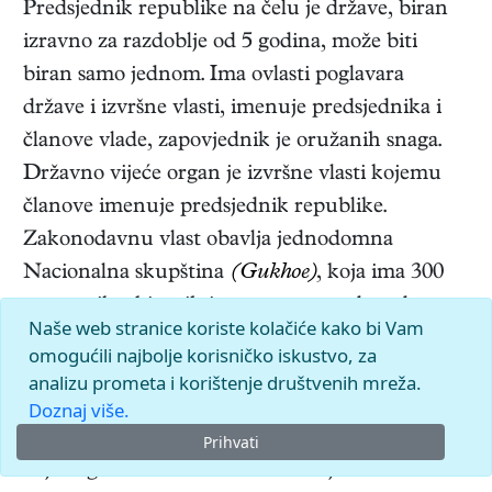
Predsjednik republike na čelu je države, biran
izravno za razdoblje od 5 godina, može biti
biran samo jednom. Ima ovlasti poglavara
države i izvršne vlasti, imenuje predsjednika i
članove vlade, zapovjednik je oružanih snaga.
Državno vijeće organ je izvršne vlasti kojemu
članove imenuje predsjednik republike.
Zakonodavnu vlast obavlja jednodomna
Nacionalna skupština
(Gukhoe)
, koja ima 300
zastupnika, biranih izravno za mandat od
Naše web stranice koriste kolačiće kako bi Vam
4 godine. Biračko je pravo glasa opće i jednako,
omogućili najbolje korisničko iskustvo, za
imaju ga svi građani s navršenih 19 godina
analizu prometa i korištenje društvenih mreža.
života. Vrhovni je sud na čelu sudbene vlasti,
Doznaj više.
suce imenuje predsjednik republike, parlament
Prihvati
daje suglasnost. Administrativno je država