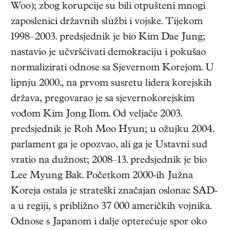
Woo); zbog korupcije su bili otpušteni mnogi
zaposlenici državnih službi i vojske. Tijekom
1998–2003. predsjednik je bio Kim Dae Jung;
nastavio je učvršćivati demokraciju i pokušao
normalizirati odnose sa Sjevernom Korejom. U
lipnju 2000., na prvom susretu lidera korejskih
država, pregovarao je sa sjevernokorejskim
vođom Kim Jong Ilom. Od veljače 2003.
predsjednik je Roh Moo Hyun; u ožujku 2004.
parlament ga je opozvao, ali ga je Ustavni sud
vratio na dužnost; 2008–13. predsjednik je bio
Lee Myung Bak. Početkom 2000-ih Južna
Koreja ostala je strateški značajan oslonac SAD-
a u regiji, s približno 37 000 američkih vojnika.
Odnose s Japanom i dalje opterećuje spor oko