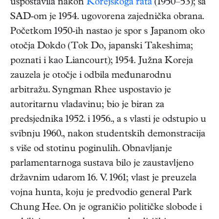
uspostavila nakon
Korejskoga rata
(1950–53); sa
SAD-om je 1954. ugovorena zajednička obrana.
Početkom 1950-ih nastao je spor s Japanom oko
otočja Dokdo (Tok Do, japanski Takeshima;
poznati i kao Liancourt); 1954. Južna Koreja
zauzela je otočje i odbila međunarodnu
arbitražu. Syngman Rhee uspostavio je
autoritarnu vladavinu; bio je biran za
predsjednika 1952. i 1956., a s vlasti je odstupio u
svibnju 1960., nakon studentskih demonstracija
s više od stotinu poginulih. Obnavljanje
parlamentarnoga sustava bilo je zaustavljeno
državnim udarom 16. V. 1961; vlast je preuzela
vojna hunta, koju je predvodio general Park
Chung Hee. On je ograničio političke slobode i