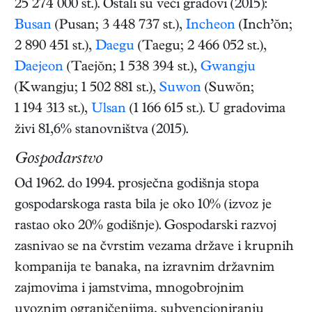
25 274 000 st.). Ostali su veći gradovi (2015):
Busan
(Pusan; 3 448 737 st.),
Incheon
(Inch’ŏn;
2 890 451 st.),
Daegu
(Taegu; 2 466 052 st.),
Daejeon
(Taejŏn; 1 538 394 st.),
Gwangju
(Kwangju; 1 502 881 st.),
Suwon
(Suwŏn;
1 194 313 st.),
Ulsan
(1 166 615 st.). U gradovima
živi 81,6% stanovništva (2015).
Gospodarstvo
Od 1962. do 1994. prosječna godišnja stopa
gospodarskoga rasta bila je oko 10% (izvoz je
rastao oko 20% godišnje). Gospodarski razvoj
zasnivao se na čvrstim vezama države i krupnih
kompanija te banaka, na izravnim državnim
zajmovima i jamstvima, mnogobrojnim
uvoznim ograničenjima, subvencioniranju