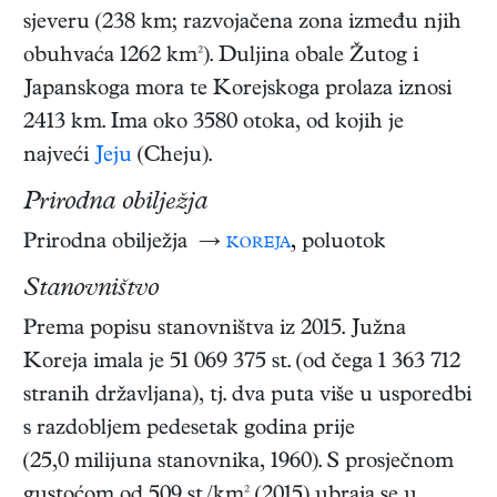
sjeveru (238 km; razvojačena zona između njih
obuhvaća 1262 km²). Duljina obale Žutog i
Japanskoga mora te Korejskoga prolaza iznosi
2413 km. Ima oko 3580 otoka, od kojih je
najveći
Jeju
(Cheju).
Prirodna obilježja
Prirodna obilježja →
koreja
,
poluotok
Stanovništvo
Prema popisu stanovništva iz 2015. Južna
Koreja imala je 51 069 375 st. (od čega 1 363 712
stranih državljana), tj. dva puta više u usporedbi
s razdobljem pedesetak godina prije
(25,0 milijuna stanovnika, 1960). S prosječnom
gustoćom od 509 st./km² (2015) ubraja se u