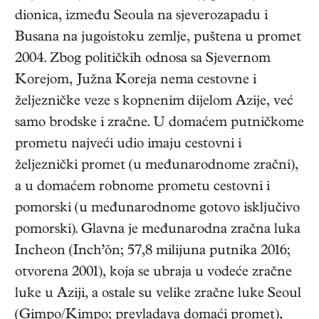
dionica, između Seoula na sjeverozapadu i
Busana na jugoistoku zemlje, puštena u promet
2004. Zbog političkih odnosa sa Sjevernom
Korejom, Južna Koreja nema cestovne i
željezničke veze s kopnenim dijelom Azije, već
samo brodske i zračne. U domaćem putničkome
prometu najveći udio imaju cestovni i
željeznički promet (u međunarodnome zračni),
a u domaćem robnome prometu cestovni i
pomorski (u međunarodnome gotovo isključivo
pomorski). Glavna je međunarodna zračna luka
Incheon (Inch’ŏn; 57,8 milijuna putnika 2016;
otvorena 2001), koja se ubraja u vodeće zračne
luke u Aziji, a ostale su velike zračne luke Seoul
(Gimpo/Kimpo; prevladava domaći promet),