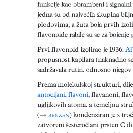
funkcije kao obrambeni i signalni
jedna su od najvećih skupina bilj
plodovima, a žuta boja prvih izolir
flavonoide rabile su se za bojenje 
Prvi flavonoid izolirao je 1936.
Al
propusnost kapilara (naknadno se 
sadržavala rutin, odnosno njego
Prema molekulskoj strukturi, dijel
antocijani
,
flavoni
, flavanoni, flav
ugljikovih atoma, a temeljnu stru
(→
benzen
) kondenziran je s tr
zatvoreni šesteročlani prsten C i