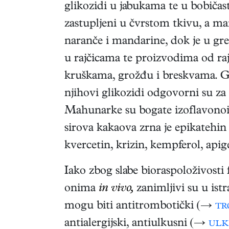
glikozidi u jabukama te u bobičas
zastupljeni u čvrstom tkivu, a ma
naranče i mandarine, dok je u gre
u rajčicama te proizvodima od raj
kruškama, grožđu i breskvama. Gla
njihovi glikozidi odgovorni su za c
Mahunarke su bogate izoflavonoid
sirova kakaova zrna je epikatehin 
kvercetin, krizin, kempferol, apig
Iako zbog slabe bioraspoloživost
onima
in vivo,
zanimljivi su u is
mogu biti antitrombotički (→
tr
antialergijski, antiulkusni (→
ulk