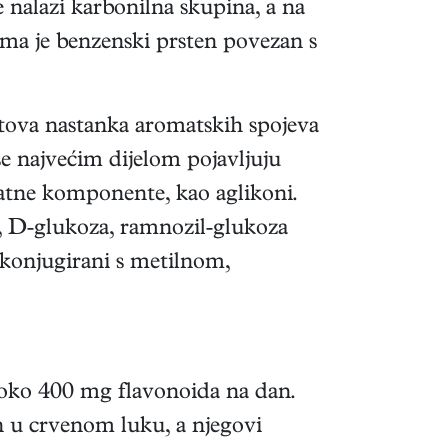
 nalazi karbonilna skupina, a na
ima je benzenski prsten povezan s
putova nastanka aromatskih spojeva
se najvećim dijelom pojavljuju
ratne komponente, kao aglikoni.
a, D-glukoza, ramnozil-glukoza
 konjugirani s metilnom,
 oko 400 mg flavonoida na dan.
an u crvenom luku, a njegovi