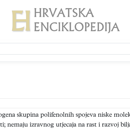
rogena skupina polifenolnih spojeva niske moleku
 nemaju izravnog utjecaja na rast i razvoj bilja