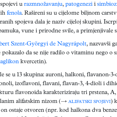
 spojevi u
razmnožavanju
,
patogenezi
i
simbioz
nih
fenola
. Rašireni su u cijelome biljnom carstv
anih spojeva dala je naziv cijeloj skupini. Iscr
pamuka, vune i prirodne svile, a primjenjivale su
bert Szent-Györgyi de Nagyrápolt
, nazvavši g
pokazalo da se nije radilo o vitaminu nego o sm
v
aglikon
kvercetin).
e se u 13 skupina: auroni, halkoni, flavanon-3-ol
onoli, izoflavoni, flavani, flavan-3, 4-dioli i di
kturu flavonoida karakteriziraju tri prstena, A
očlanim alifatskim nizom (→
alifatski spojevi
) 
li on ostaje otvoren (npr. kod halkona dva ben