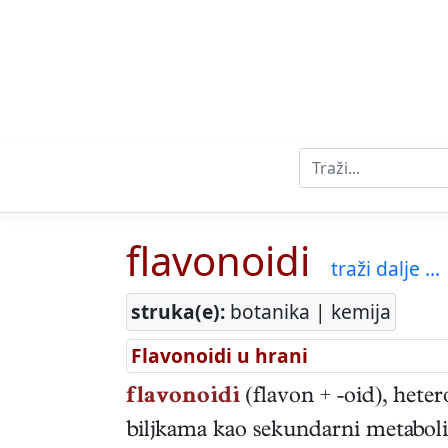
flavonoidi
traži dalje ...
struka(e):
botanika | kemija
Flavonoidi u hrani
flavonoidi
(flavon + -oid), hete
biljkama kao sekundarni metaboliti;