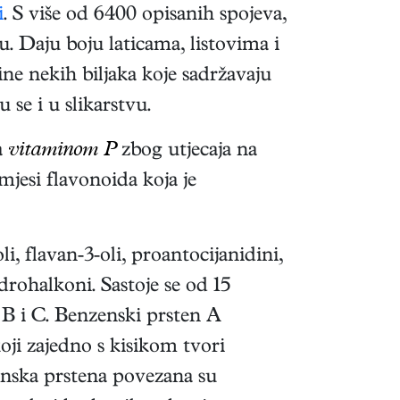
i
. S više od 6400 opisanih spojeva,
u. Daju boju laticama, listovima i
pine nekih biljaka koje sadržavaju
 se i u slikarstvu.
a
vitaminom P
zbog utjecaja na
jesi flavonoida koja je
i, flavan-3-oli, proantocijanidini,
hidrohalkoni. Sastoje se od 15
, B i C. Benzenski prsten A
koji zajedno s kisikom tvori
zenska prstena povezana su