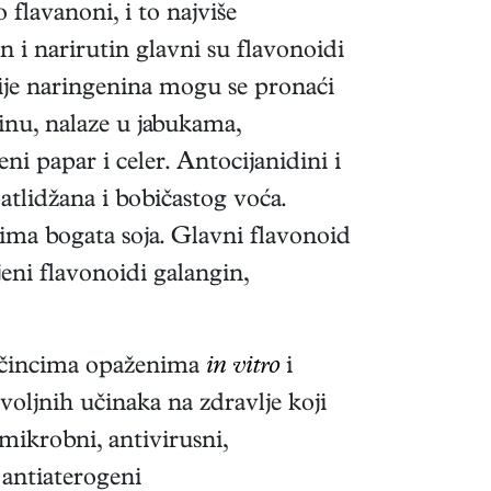
flavanoni, i to najviše
n i narirutin glavni su flavonoidi
cije naringenina mogu se pronaći
inu, nalaze u jabukama,
i papar i celer. Antocijanidini i
patlidžana i bobičastog voća.
ima bogata soja. Glavni flavonoid
jeni flavonoidi galangin,
m učincima opaženima
in vitro
i
oljnih učinaka na zdravlje koji
imikrobni, antivirusni,
 antiaterogeni