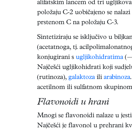
alifatskim lancem od tri ugljikov
položaju C-2 uobičajeno se nalazi
prstenom C na položaju C-3.
Sintetiziraju se isključivo u bil
(acetatnoga, tj. acilpolimalonatno
konjugirani s
ugljikohidratima
(
Najčešći ugljikohidrati koji sudj
(rutinoza),
galaktoza
ili
arabinoza
acetilnom ili sulfatnom skupino
Flavonoidi u hrani
Mnogi se flavonoidi nalaze u jes
Najčešći je flavonol u prehrani kv