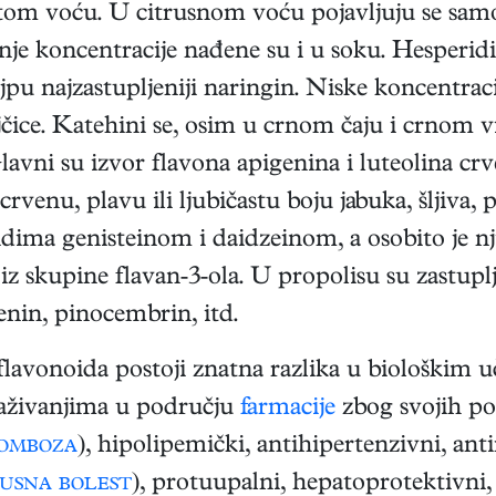
tom voću. U citrusnom voću pojavljuju se samo 
nje koncentracije nađene su i u soku. Hesperidi
jpu najzastupljeniji naringin. Niske koncentra
čice. Katehini se, osim u crnom čaju i crnom v
vni su izvor flavona apigenina i luteolina crven
rvenu, plavu ili ljubičastu boju jabuka, šljiva, 
ima genisteinom i daidzeinom, a osobito je nj
iz skupine flavan-3-ola. U propolisu su zastupl
enin, pinocembrin, itd.
i flavonoida postoji znatna razlika u biološki
traživanjima u području
farmacije
zbog svojih pov
omboza
), hipolipemički, antihipertenzivni, ant
usna bolest
), protuupalni, hepatoprotektivni,