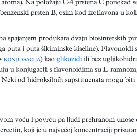
a atoma). Na položaju C-4 prstena C ponekad se
 benzenski prsten B, osim kod izoflavona u koj
jkama spajanjem produkata dvaju biosintetskih 
ga puta i puta šikiminske kiseline). Flavonoidi 
→
konjugacija
) kao
glikozidi
ili bez ugljikohid
eluju u konjugaciji s flavonoidima su L-ramnoz
. Neki od hidroksilnih supstituenata mogu biti
m
tivom voću i povrću pa ljudi prehranom unose
ercetin, koji je u najvećoj koncentraciji prisut