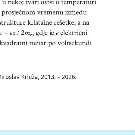
ja u nekoj tvari ovisi o temperaturi
i o prosječnom vremenu između
trukture kristalne rešetke, a na
µ
=
eτ
/ 2
m
, gdje je
e
električni
e
t kvadratni metar po voltsekundi
roslav Krleža, 2013. – 2026.