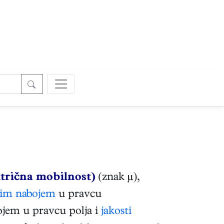
ektrična mobilnost)
(znak
µ
),
nim nabojem
u pravcu
ojem u pravcu polja i
jakosti