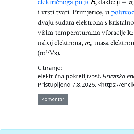
električnoga polja
E
, dakle:
µ
= |
v
i vrsti tvari. Primjerice, u
poluvo
dvaju sudara elektrona s krista
višim temperaturama vibracije kris
naboj elektrona,
m
masa elektrona
e
(m²/Vs).
Citiranje:
električna pokretljivost.
Hrvatska en
Pristupljeno 7.8.2026. <https://enci
Komentar