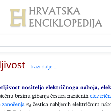
jivost
traži dalje ...
tljivost nositelja električnoga naboja, el
ječnu brzinu gibanja čestica nabijenih
električ
e zanošenja
v
čestica nabijenih električnim nab
d