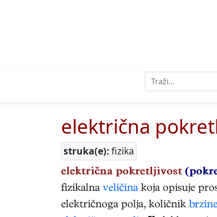
električna pokretl
struka(e):
fizika
električna pokretljivost
(pokre
fizikalna
veličina
koja opisuje pros
električnoga polja, količnik
brzin