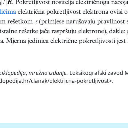
| / |
E
|. Pokretljivost nositelja električnoga nabo
d
dičima
električna pokretljivost elektrona ovis
lnom rešetkom
τ
(primjese narušavaju pravilnost s
talne rešetke jače raspršuju elektrone), dakle:
. Mjerna jedinica električne pokretljivosti jes
ciklopedija
,
mrežno izdanje.
Leksikografski zavod Mi
klopedija.hr/clanak/elektricna-pokretljivost>.