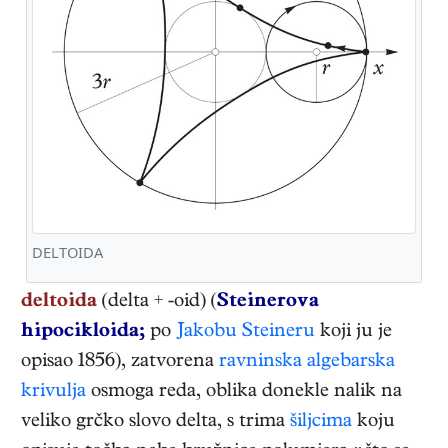
DELTOIDA
deltoida
(delta + -oid) (
Steinerova
hipocikloida;
po
Jakobu Steineru
koji ju je
opisao 1856), zatvorena
ravninska
algebarska
krivulja
osmoga reda, oblika donekle nalik na
veliko grčko slovo delta, s trima
šiljcima
koju