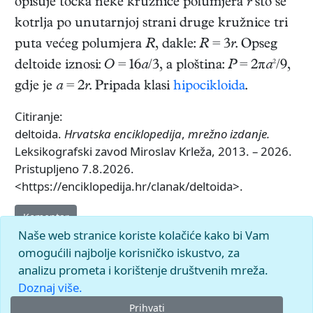
opisuje točka neke kružnice polumjera
r
što se
kotrlja po unutarnjoj strani druge kružnice tri
puta većeg polumjera
R
, dakle:
R
= 3
r
. Opseg
deltoide iznosi:
O
= 16
a
/3, a ploština:
P
= 2π
a
²/9,
gdje je
a
= 2
r
. Pripada klasi
hipocikloida
.
Citiranje:
deltoida.
Hrvatska enciklopedija
,
mrežno izdanje.
Leksikografski zavod Miroslav Krleža, 2013. – 2026.
Pristupljeno 7.8.2026.
<https://enciklopedija.hr/clanak/deltoida>.
Komentar
Naše web stranice koriste kolačiće kako bi Vam
omogućili najbolje korisničko iskustvo, za
analizu prometa i korištenje društvenih mreža.
Doznaj više.
Prihvati