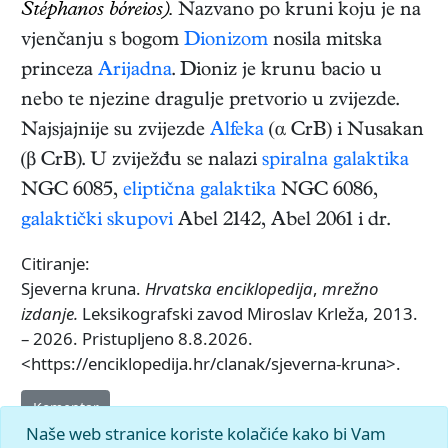
Stéphanos bóreios).
Nazvano po kruni koju je na
vjenčanju s bogom
Dionizom
nosila mitska
princeza
Arijadna
. Dioniz je krunu bacio u
nebo te njezine dragulje pretvorio u zvijezde.
Najsjajnije su zvijezde
Alfeka
(α CrB) i Nusakan
(β CrB). U zviježđu se nalazi
spiralna galaktika
NGC 6085,
eliptična galaktika
NGC 6086,
galaktički skupovi
Abel 2142, Abel 2061 i dr.
Citiranje:
Sjeverna kruna.
Hrvatska enciklopedija
,
mrežno
izdanje.
Leksikografski zavod Miroslav Krleža, 2013.
– 2026. Pristupljeno 8.8.2026.
<https://enciklopedija.hr/clanak/sjeverna-kruna>.
Komentar
Naše web stranice koriste kolačiće kako bi Vam