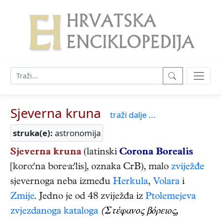
Sjeverna kruna
traži dalje ...
struka(e):
astronomija
Sjeverna kruna
(latinski
Corona Borealis
[koro:'na bore·a:'lis], oznaka CrB), malo
zviježđe
sjevernoga neba između
Herkula
,
Volara
i
Zmije
. Jedno je od 48 zviježđa iz
Ptolemejeva
zvjezdanoga kataloga
(Στέφανος βόρειος,