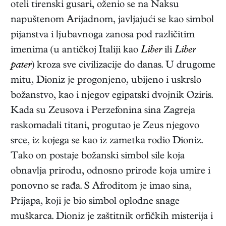
oteli tirenski gusari, oženio se na Naksu
napuštenom Arijadnom, javljajući se kao simbol
pijanstva i ljubavnoga zanosa pod različitim
imenima (u antičkoj Italiji kao
Liber
ili
Liber
pater
) kroza sve civilizacije do danas. U drugome
mitu, Dioniz je progonjeno, ubijeno i uskrslo
božanstvo, kao i njegov egipatski dvojnik Oziris.
Kada su Zeusova i Perzefonina sina Zagreja
raskomadali titani, progutao je Zeus njegovo
srce, iz kojega se kao iz zametka rodio Dioniz.
Tako on postaje božanski simbol sile koja
obnavlja prirodu, odnosno prirode koja umire i
ponovno se rađa. S Afroditom je imao sina,
Prijapa, koji je bio simbol oplodne snage
muškarca. Dioniz je zaštitnik orfičkih misterija i