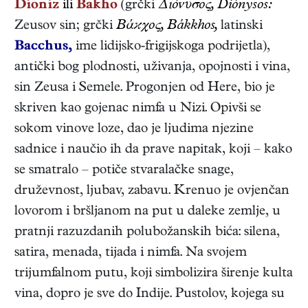
Dioniz
ili
Bakho
(grčki
Διόνυσος, Diónysos:
Zeusov sin; grčki
Bάϰχος, Bákkhos,
latinski
Bacchus,
ime lidijsko-frigijskoga podrijetla),
antički bog plodnosti, uživanja, opojnosti i vina,
sin Zeusa i Semele. Progonjen od Here, bio je
skriven kao gojenac nimfa u Nizi. Opivši se
sokom vinove loze, dao je ljudima njezine
sadnice i naučio ih da prave napitak, koji – kako
se smatralo – potiče stvaralačke snage,
druževnost, ljubav, zabavu. Krenuo je ovjenčan
lovorom i bršljanom na put u daleke zemlje, u
pratnji razuzdanih polubožanskih bića: silena,
satira, menada, tijada i nimfa. Na svojem
trijumfalnom putu, koji simbolizira širenje kulta
vina, dopro je sve do Indije. Pustolov, kojega su