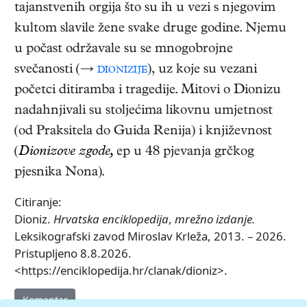
tajanstvenih orgija što su ih u vezi s njegovim
kultom slavile žene svake druge godine. Njemu
u počast održavale su se mnogobrojne
svečanosti (→
dionizije
), uz koje su vezani
početci ditiramba i tragedije. Mitovi o Dionizu
nadahnjivali su stoljećima likovnu umjetnost
(od Praksitela do Guida Renija) i književnost
(
Dionizove zgode,
ep u 48 pjevanja grčkog
pjesnika Nona).
Citiranje:
Dioniz.
Hrvatska enciklopedija
,
mrežno izdanje.
Leksikografski zavod Miroslav Krleža, 2013. – 2026.
Pristupljeno 8.8.2026.
<https://enciklopedija.hr/clanak/dioniz>.
Komentar