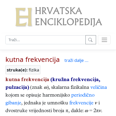
kutna frekvencija
traži dalje ...
struka(e):
fizika
kutna frekvencija
(kružna frekvencija,
pulzacija)
(znak
ω
), skalarna fizikalna
veličina
kojom se opisuje harmonijsko
periodično
gibanje
, jednaka je umnošku
frekvencije
ν
i
dvostruke vrijednosti broja π, dakle:
ω
= 2π
ν
.