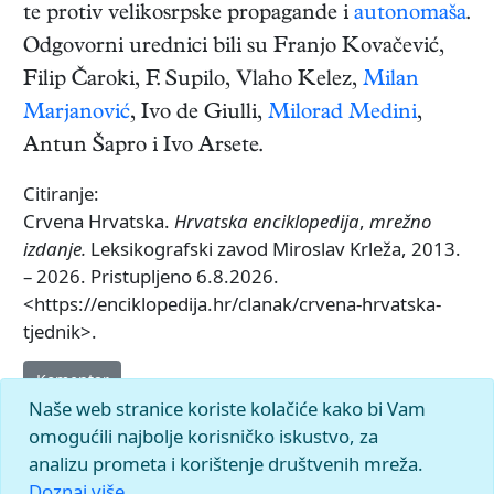
te protiv velikosrpske propagande i
autonomaša
.
Odgovorni urednici bili su Franjo Kovačević,
Filip Čaroki, F. Supilo, Vlaho Kelez,
Milan
Marjanović
, Ivo de Giulli,
Milorad Medini
,
Antun Šapro i Ivo Arsete.
Citiranje:
Crvena Hrvatska.
Hrvatska enciklopedija
,
mrežno
izdanje.
Leksikografski zavod Miroslav Krleža, 2013.
– 2026. Pristupljeno 6.8.2026.
<https://enciklopedija.hr/clanak/crvena-hrvatska-
tjednik>.
Komentar
Naše web stranice koriste kolačiće kako bi Vam
omogućili najbolje korisničko iskustvo, za
analizu prometa i korištenje društvenih mreža.
Doznaj više.