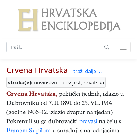
Crvena Hrvatska
traži dalje ...
struka(e):
novinstvo | povijest, hrvatska
Crvena Hrvatska,
politički tjednik, izlazio u
Dubrovniku od 7. II. 1891. do 25. VII. 1914
(godine 1906–12. izlazio dvaput na tjedan).
Pokrenuli su ga dubrovački
pravaši
na čelu s
Franom Supilom
u suradnji s narodnjacima