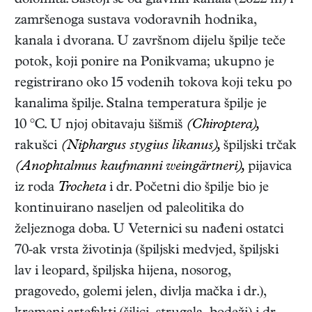
dolomita. Sastoji se od glavnih kanala (2622 m) i
zamršenoga sustava vodoravnih hodnika,
kanala i dvorana. U završnom dijelu špilje teče
potok, koji ponire na Ponikvama; ukupno je
registrirano oko 15 vodenih tokova koji teku po
kanalima špilje. Stalna temperatura špilje je
10 °C. U njoj obitavaju šišmiš
(Chiroptera),
rakušci
(Niphargus stygius likanus),
špiljski trčak
(Anophtalmus kaufmanni weingärtneri),
pijavica
iz roda
Trocheta
i dr. Početni dio špilje bio je
kontinuirano naseljen od paleolitika do
željeznoga doba. U Veternici su nađeni ostatci
70-ak vrsta životinja (špiljski medvjed, špiljski
lav i leopard, špiljska hijena, nosorog,
pragovedo, golemi jelen, divlja mačka i dr.),