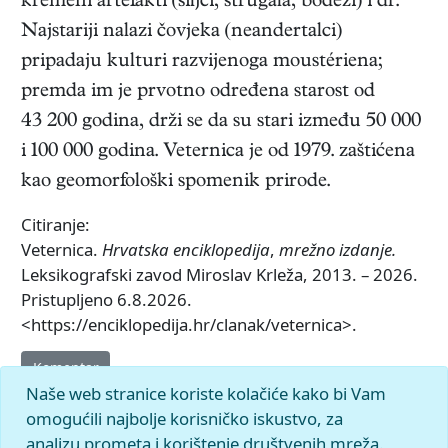
kremeni artefakti (šiljci, strugala, bodeži) i dr.
Najstariji nalazi čovjeka (neandertalci)
pripadaju kulturi razvijenoga moustériena;
premda im je prvotno određena starost od
43 200 godina, drži se da su stari između 50 000
i 100 000 godina. Veternica je od 1979. zaštićena
kao geomorfološki spomenik prirode.
Citiranje:
Veternica.
Hrvatska enciklopedija
,
mrežno izdanje.
Leksikografski zavod Miroslav Krleža, 2013. – 2026.
Pristupljeno 6.8.2026.
<https://enciklopedija.hr/clanak/veternica>.
Komentar
Naše web stranice koriste kolačiće kako bi Vam
omogućili najbolje korisničko iskustvo, za
analizu prometa i korištenje društvenih mreža.