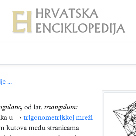
je ...
ngulatio,
od lat.
triangulum:
čaka u →
trigonometrijskoj mreži
jem kutova među stranicama