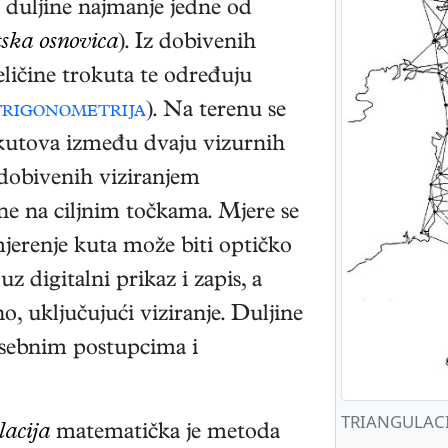
 duljine najmanje jedne od
tska osnovica
). Iz dobivenih
eličine trokuta te određuju
trigonometrija
). Na terenu se
 kutova između dvaju vizurnih
 dobivenih viziranjem
e na ciljnim točkama. Mjere se
mjerenje kuta može biti optičko
 uz digitalni prikaz i zapis, a
, uključujući viziranje. Duljine
osebnim postupcima i
TRIANGULACIJA
acija
matematička je metoda