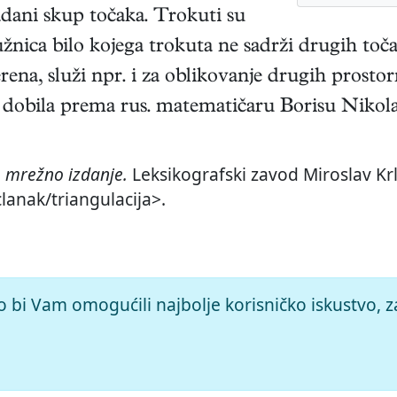
adani skup točaka. Trokuti su
žnica bilo kojega trokuta ne sadrži drugih toča
erena, služi npr. i za oblikovanje drugih prost
je dobila prema rus. matematičaru Borisu Nikol
,
mrežno izdanje.
Leksikografski zavod Miroslav Krl
clanak/triangulacija>.
o bi Vam omogućili najbolje korisničko iskustvo, z
© 2026.
Leksikografski zavod
Miroslav Krleža