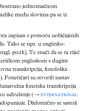
 o obostrano jednoznačnom
 razlike među slovima pa se iz
ovora zapisan s pomoću uobičajenih
de. Tako se npr. u englesko-
gl. pα:rk]. To znači da se ta riječ
eričkom engleskom s dugim
slovna transkripcija, fonološka
. Fonetičari su stvorili sustav
đunarodna fonetska transkripcija
tsko udruženje (→
international
nadopunjuje. Djelomično se sastoji