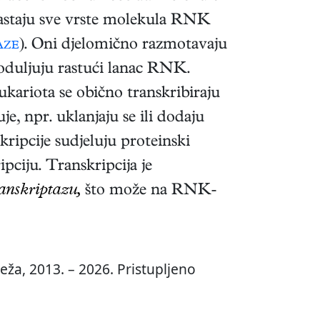
astaju sve vrste molekula RNK
aze
). Oni djelomično razmotavaju
oduljuju rastući lanac RNK.
ukariota se obično transkribiraju
e, npr. uklanjaju se ili dodaju
ripcije sudjeluju proteinski
pciju. Transkripcija je
anskriptazu,
što može na RNK-
eža, 2013. – 2026. Pristupljeno