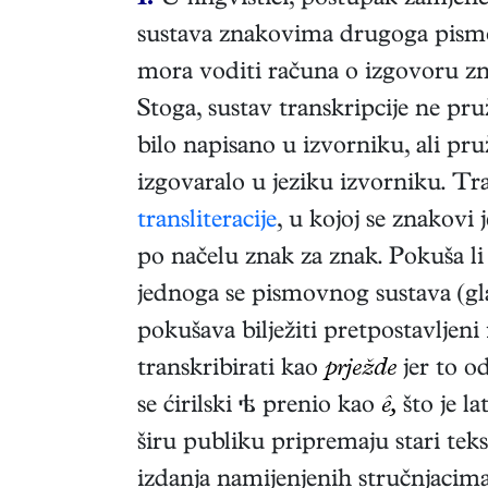
1.
U lingvistici, postupak zamje
sustava znakovima drugoga pismo
mora voditi računa o izgovoru zna
Stoga, sustav transkripcije ne pru
bilo napisano u izvorniku, ali pru
izgovaralo u jeziku izvorniku. Tra
transliteracije
, u kojoj se znakov
po načelu znak za znak. Pokuša li s
jednoga se pismovnog sustava (glago
pokušava bilježiti pretpostavljeni
transkribirati kao
prježde
jer to od
se ćirilski  prenio kao
ê,
što je l
širu publiku pripremaju stari tekst
izdanja namijenjenih stručnjacima