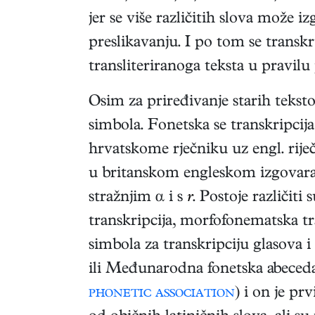
jer se više različitih slova može 
preslikavanju. I po tom se transkr
transliteriranoga teksta u pravil
Osim za priređivanje starih tekst
simbola. Fonetska se transkripcija
hrvatskome rječniku uz engl. rije
u britanskom engleskom izgovara 
stražnjim α i s
r
. Postoje različiti
transkripcija, morfofonematska tra
simbola za transkripciju glasova 
ili Međunarodna fonetska abeced
phonetic association
) i on je pr