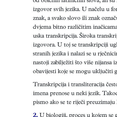
od običnih latiničnih slova, ali s
izgovor svih jezika. U načelu u f
znak, a svako slovo ili znak ozn
dvjema bitno različitim inačicama 
uska transkripcija. Široka transkr
izgovora. U toj se transkripciji u
stranih jezika i nalazi se u rječn
nastoji zabilježiti što više nijans
obavijesti koje se mogu uključiti 
Transkripcija i transliteracija če
imena prenose u neki jezik. Također
pismo ako se te riječi preuzimaju
2.
U biologiji, proces u kojem se