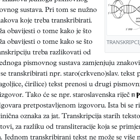
ne znakova jednoga pismovnog
vnog sustava. Pri tom se nužno
kova koje treba transkribirati.
ža obavijesti o tome kako je što
TRANSKRIPCI
ža obavijesti o tome kako se što
nskripciju treba razlikovati od
i jednoga pismovnog sustava zamjenjuju znak
e transkribirati npr. staro(crkveno)slav. tekst p
ljice, ćirilice) tekst prenosi u drugi pismovni 
 izgovor. Tako će se npr. staroslavenska riječ 
govara pretpostavljenom izgovoru. Ista bi se rij
atinična oznaka za jat. Transkripcija starih teks
ovi, za razliku od transliteracije koja se primje
. Jednom transkribirani tekst ne može se više m