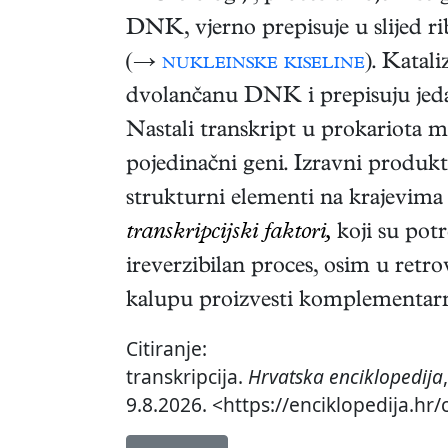
DNK, vjerno prepisuje u slijed 
(→
nukleinske kiseline
). Katal
dvolančanu DNK i prepisuju jeda
Nastali transkript u prokariota mo
pojedinačni geni. Izravni produkt
strukturni elementi na krajevima 
transkripcijski faktori,
koji su pot
ireverzibilan proces, osim u retr
kalupu proizvesti komplement
Citiranje:
transkripcija.
Hrvatska enciklopedija
9.8.2026. <https://enciklopedija.hr/