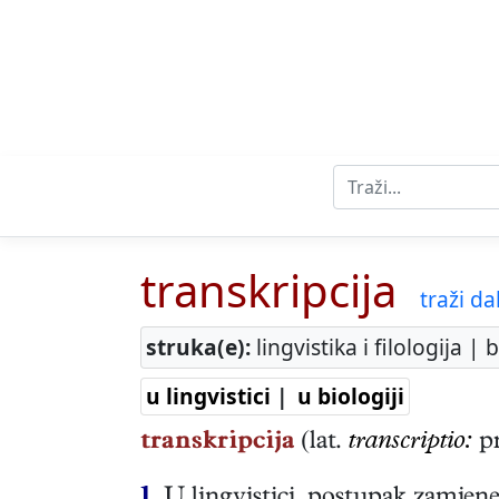
transkripcija
traži dal
struka(e):
lingvistika i filologija | 
u lingvistici
|
u biologiji
transkripcija
(lat.
transcriptio:
pr