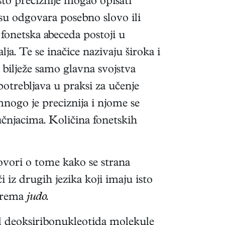
 što preciznije mogao opisati
su odgovara posebno slovo ili
fonetska abeceda postoji u
ja. Te se inačice nazivaju široka i
e bilježe samo glavna svojstva
potrebljava u praksi za učenje
mnogo je preciznija i njome se
ručnjacima. Količina fonetskih
govori o tome kako se strana
i iz drugih jezika koji imaju isto
rema
judo.
ed deoksiribonukleotida molekule