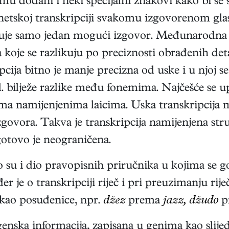
u mu dodani i neki specijalni znakovi kako bi se
onetskoj transkripciji svakomu izgovorenom gla
ačuje samo jedan mogući izgovor. Međunarodna 
koje se razlikuju po preciznosti obrađenih detal
ipcija bitno je manje precizna od uske i u njoj s
gl. bilježe razlike među fonemima. Najčešće se u
icima namijenjenima laicima. Uska transkripcija 
a izgovora. Takva je transkripcija namijenjena st
gotovo je neograničena.
sto su i dio pravopisnih priručnika u kojima se 
 je o transkripciji riječ i pri preuzimanju riječ
 kao posuđenice, npr.
džez
prema
jazz, džudo
p
 genska informacija, zapisana u genima kao slij