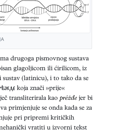
JA
ovima drugoga pismovnog sustava
isan glagoljicom ili ćirilicom, iz
sustav (latinicu), i to tako da se
 koja znači »prije«
eč transliterirala kao
prêžde
jer bi
tova primjenjuje se onda kada se za
njuje pri pripremi kritičkih
ehanički vratiti u izvorni tekst