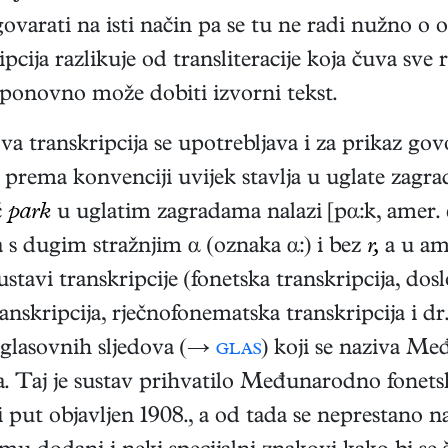
izgovarati na isti način pa se tu ne radi nužno
ipcija razlikuje od transliteracije koja čuva sve
u ponovno može dobiti izvorni tekst.
ova transkripcija se upotrebljava i za prikaz g
 prema konvenciji uvijek stavlja u uglate zagra
č
park
u uglatim zagradama nalazi [pα:k, amer. en
s dugim stražnjim α (oznaka α:) i bez
r,
a u am
 sustavi transkripcije (fonetska transkripcija, do
nskripcija, rječnofonematska transkripcija i dr.)
i glasovnih sljedova (→
glas
) koji se naziva Me
a. Taj je sustav prihvatilo Međunarodno fone
vi put objavljen 1908., a od tada se neprestano 