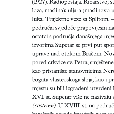
(1927). Radiopostaja. Ribarstvo; s
loza, maslina); uljara (maslinovo 
luka. Trajektne veze sa Splitom. –
područja svjedoče prapovijesni nal
ostatci s područja današnjega mje
izvorima Supetar se prvi put spo
uprave nad otokom Bračom. Novo 
pored crkvice sv. Petra, smještene 
kao pristanište stanovnicima Nere
bogata vlasteoskoga sloja, kao i p
mjestu su bili izgrađeni utvrđeni 
XVI. st. Supetar više ne nazivaju
(castrum)
. U XVIII. st. na područ