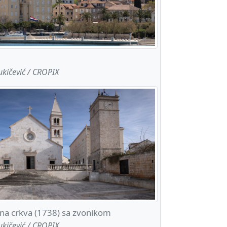
ukičević / CROPIX
na crkva (1738) sa zvonikom
ukičević / CROPIX