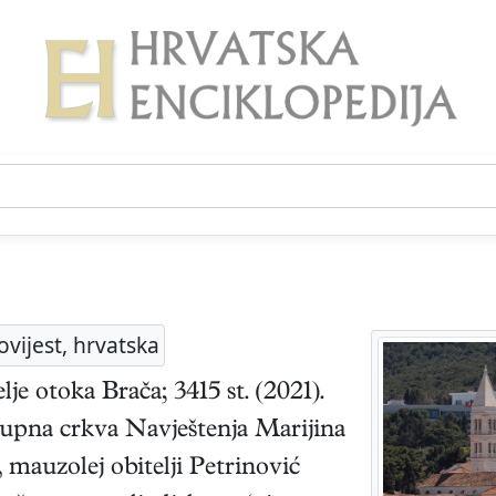
ovijest, hrvatska
lje otoka Brača; 3415 st. (2021).
župna crkva Navještenja Marijina
), mauzolej obitelji Petrinović