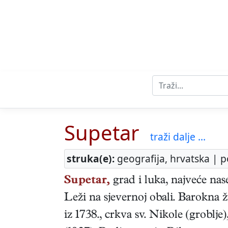
Supetar
traži dalje ...
struka(e):
geografija, hrvatska | p
Supetar,
grad i luka, najveće nase
Leži na sjevernoj obali. Barokna 
iz 1738., crkva sv. Nikole (groblje