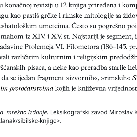
u konačnoj reviziji u 12 knjiga priređena i kompi
 kao pastiš grčke i rimske mitologije sa žido
eshatološkim umetcima. Često su pogrešno poi
 mahom iz XIV. i XV. st. Najstariji je segment, i
ladavine Ptolemeja VI. Filometora (186–145. pr. 
avali različitim kulturnim i religijskim predod
anskih pisaca, a neke kao preradba starije hebr
no da se ijedan fragment »izvornih«, »rimskih«
S
kim proročanstvima
kojih je književna vrijednos
ja
,
mrežno izdanje.
Leksikografski zavod Miroslav K
clanak/sibilske-knjige>.