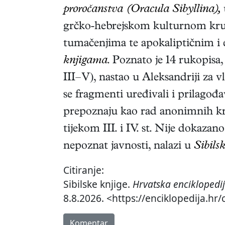
proročanstva (Oracula Sibyllina),
grčko-hebrejskom kulturnom krugu
tumačenjima te apokaliptičnim i 
knjigama
. Poznato je 14 rukopisa,
III–V), nastao u Aleksandriji za v
se fragmenti uređivali i prilagođ
prepoznaju kao rad anonimnih kršć
tijekom III. i IV. st. Nije dokaza
nepoznat javnosti, nalazi u
Sibils
Citiranje:
Sibilske knjige.
Hrvatska enciklopedi
8.8.2026. <https://enciklopedija.hr/
Komentar