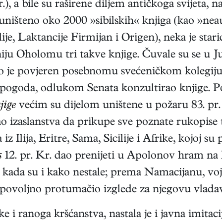
Kr.), a bile su raširene diljem antičkoga svijeta,
ništeno oko 2000 »sibilskih« knjiga (kao »nea
je, Laktancije Firmijan i Origen), neka je stari
iju Oholomu tri takve knjige. Čuvale su se u
o je povjeren posebnomu svećeničkom kolegiju k
pogoda, odlukom Senata konzultirao knjige. Poz
jige
većim su dijelom uništene u požaru 83. pr.
lao izaslanstva da prikupe sve poznate rukopise
Ilija, Eritre, Sama, Sicilije i Afrike, kojoj su p
s
12. pr. Kr. dao prenijeti u Apolonov hram na 
e kada su i kako nestale; prema Namacijanu, v
ij nepovoljno protumačio izglede za njegovu vlada
 i ranoga kršćanstva, nastala je i javna imitacij