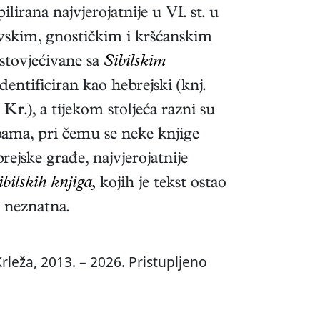
lirana najvjerojatnije u VI. st. u
vskim, gnostičkim i kršćanskim
stovjećivane sa
Sibilskim
dentificiran kao hebrejski (knj.
Kr.), a tijekom stoljeća razni su
žbama, pri čemu se neke knjige
ejske građe, najvjerojatnije
ibilskih knjiga,
kojih je tekst ostao
t neznatna.
rleža, 2013. – 2026. Pristupljeno