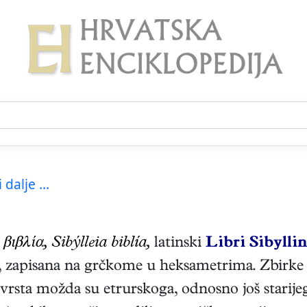
 dalje ...
βιβλία, Sibýlleia biblía,
latinski
Libri Sibyllin
 zapisana na grčkome u heksametrima. Zbirke p
 vrsta možda su etrurskoga, odnosno još starijeg