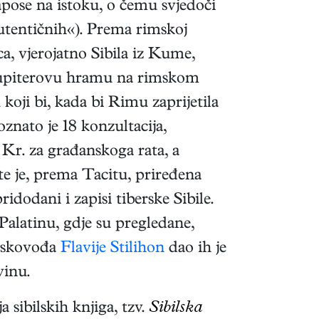
 napose na istoku, o čemu svjedoči
utentičnih«). Prema rimskoj
ca, vjerojatno Sibila iz Kume,
 Jupiterovu hramu na rimskom
oji bi, kada bi Rimu zaprijetila
nato je 18 konzultacija,
 Kr. za građanskoga rata, a
 te je, prema Tacitu, priređena
ridodani i zapisi tiberske Sibile.
Palatinu, gdje su pregledane,
ojskovođa
Flavije Stilihon
dao ih je
vinu.
a sibilskih knjiga, tzv.
Sibilska