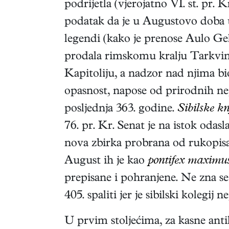
podrijetla (vjerojatno VI. st. pr. 
podatak da je u Augustovo doba u
legendi (kako je prenose Aulo Geli
prodala rimskomu kralju Tarkvin
Kapitoliju, a nadzor nad njima bi
opasnost, napose od prirodnih ne
posljednja 363. godine.
Sibilske kn
76. pr. Kr. Senat je na istok odas
nova zbirka probrana od rukopisa iz 
August ih je kao
pontifex maximu
prepisane i pohranjene. Ne zna s
405. spaliti jer je sibilski koleg
U prvim stoljećima, za kasne antike