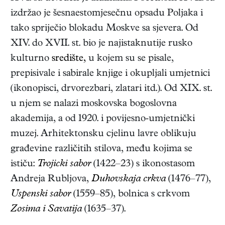
izdržao je šesnaestomjesečnu opsadu Poljaka i
tako spriječio blokadu Moskve sa sjevera. Od
XIV. do XVII. st. bio je najistaknutije rusko
kulturno
središte,
u kojem su se pisale,
prepisivale i sabirale knjige i okupljali umjetnici
(ikonopisci, drvorezbari, zlatari itd.). Od XIX. st.
u njem se nalazi moskovska bogoslovna
akademija, a od 1920. i povijesno‑umjetnički
muzej. Arhitektonsku cjelinu lavre oblikuju
građevine različitih stilova, među kojima se
ističu:
Trojicki sabor
(1422–23) s ikonostasom
Andreja Rubljova,
Duhovskaja crkva
(1476–77),
Uspenski sabor
(1559–85), bolnica s crkvom
Zosima i Savatija
(1635–37).