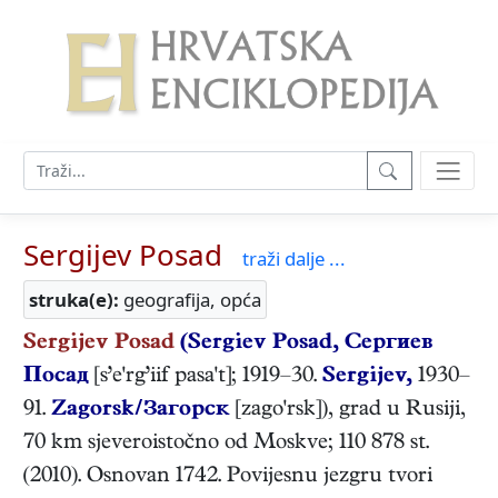
Sergijev Posad
traži dalje ...
struka(e):
geografija, opća
Sergijev Posad
(Sergiev Posad, Сергиев
Посад
[s’e'rg’iif pasa't]; 1919–30.
Sergijev,
1930–
91.
Zagorsk/Загорск
[zago'rsk]), grad u Rusiji,
70 km sjeveroistočno od Moskve; 110 878 st.
(2010). Osnovan 1742. Povijesnu jezgru tvori