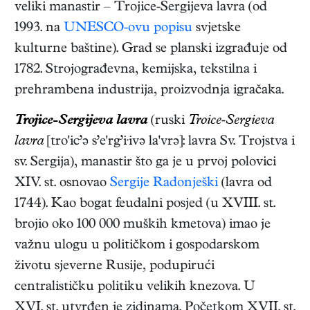
veliki manastir – Trojice‑Sergijeva lavra (od
1993. na
UNESCO-ovu popisu
svjetske
kulturne baštine). Grad se planski izgrađuje od
1782. Strojograđevna, kemijska, tekstilna i
prehrambena industrija, proizvodnja igračaka.
Trojice-Sergijeva lavra
(ruski
Troice‑Sergieva
lavra
[tro'ic’ə s’e'rg’i·ivə la'vrə]: lavra Sv. Trojstva i
sv. Sergija), manastir što ga je u prvoj polovici
XIV. st. osnovao
Sergije Radonješki
(lavra od
1744). Kao bogat feudalni posjed (u XVIII. st.
brojio oko 100 000 muških kmetova) imao je
važnu ulogu u političkom i gospodarskom
životu sjeverne Rusije, podupirući
centralističku politiku velikih knezova. U
XVI. st. utvrđen je zidinama. Početkom XVII. st.