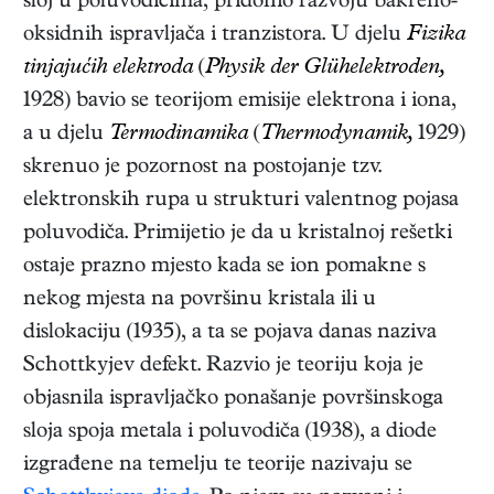
sloj u poluvodičima, pridonio razvoju bakreno-
oksidnih ispravljača i tranzistora. U djelu
Fizika
tinjajućih elektroda
(
Physik der Glühelektroden,
1928)
bavio se teorijom emisije elektrona i iona,
a u djelu
Termodinamika
(
Thermodynamik,
1929)
skrenuo je pozornost na postojanje tzv.
elektronskih rupa u strukturi valentnog pojasa
poluvodiča. Primijetio je da u kristalnoj rešetki
ostaje prazno mjesto kada se ion pomakne s
nekog mjesta na površinu kristala ili u
dislokaciju (1935), a ta se pojava danas naziva
Schottkyjev defekt. Razvio je teoriju koja je
objasnila ispravljačko ponašanje površinskoga
sloja spoja metala i poluvodiča (1938), a diode
izgrađene na temelju te teorije nazivaju se