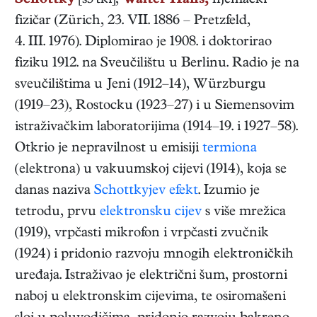
Schottky
[šɔ'tki],
Walter Hans,
njemački
fizičar
(
Zürich
,
23. VII. 1886
–
Pretzfeld
,
4. III. 1976
). Diplomirao je 1908. i doktorirao
fiziku 1912. na Sveučilištu u Berlinu. Radio je na
sveučilištima u Jeni (1912–14), Würzburgu
(1919–23), Rostocku (1923–27) i u Siemensovim
istraživačkim laboratorijima (1914–19. i 1927–58).
Otkrio je nepravilnost u emisiji
termiona
(elektrona) u vakuumskoj cijevi (1914), koja se
danas naziva
Schottkyjev efekt
. Izumio je
tetrodu, prvu
elektronsku cijev
s više mrežica
(1919), vrpčasti mikrofon i vrpčasti zvučnik
(1924) i pridonio razvoju mnogih elektroničkih
uređaja. Istraživao je električni šum, prostorni
naboj u elektronskim cijevima, te osiromašeni