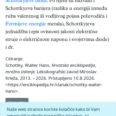
Schottkyjeve diode
. Po njem su nazvani i
Schottkyeva barijera (razlika u energiji između
ruba valentnog ili vodljivog pojasa poluvodiča i
Fermijeve energije
metala), Schottkyjeva
jednadžba (opis ovisnosti jakosti električne
struje o električnom naponu i svojstvima diode)
i dr.
Citiranje:
Schottky, Walter Hans.
Hrvatska enciklopedija
,
mrežno izdanje.
Leksikografski zavod Miroslav
Krleža, 2013. – 2026. Pristupljeno 10.8.2026.
<https://enciklopedija.hr/clanak/schottky-walter-
hans>.
Komentar
Naše web stranice koriste kolačiće kako bi Vam
omogućili najbolje korisničko iskustvo, za