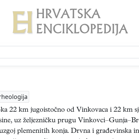
rheologija
toka 22 km jugoistočno od Vinkovaca i 22 km sj
isine, uz željezničku prugu Vinkovci–Gunja–Brč
; uzgoj plemenitih konja. Drvna i građevinska in