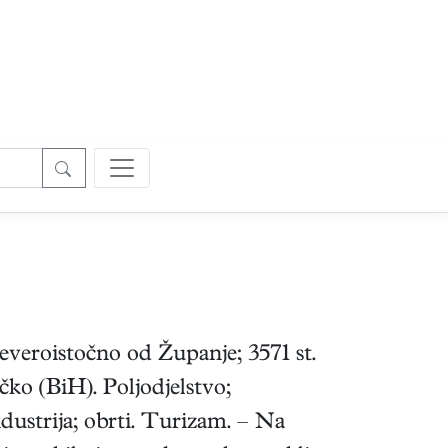
everoistočno od Županje; 3571 st.
ko (BiH). Poljodjelstvo;
dustrija; obrti. Turizam. – Na