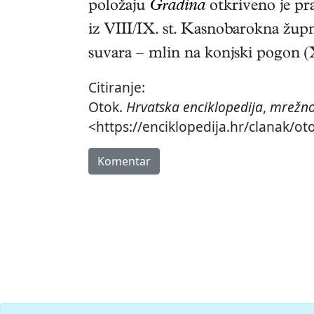
položaju
Gradina
otkriveno je pra
iz VIII/IX. st. Kasnobarokna žup
suvara – mlin na konjski pogon (X
Citiranje:
Otok.
Hrvatska enciklopedija
,
mrežno
<https://enciklopedija.hr/clanak/ot
Komentar