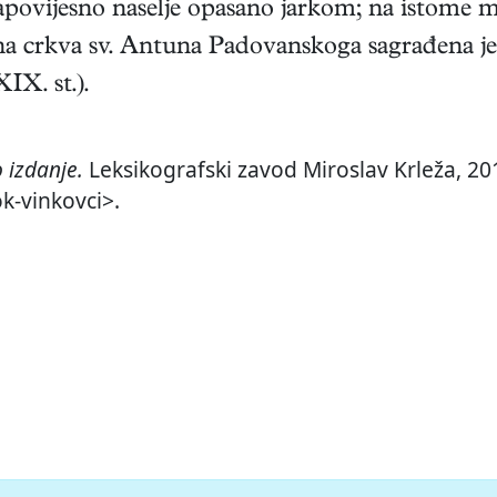
povijesno naselje opasano jarkom; na istome mj
na crkva sv. Antuna Padovanskoga sagrađena je
IX. st.).
 izdanje.
Leksikografski zavod Miroslav Krleža, 201
ok-vinkovci>.