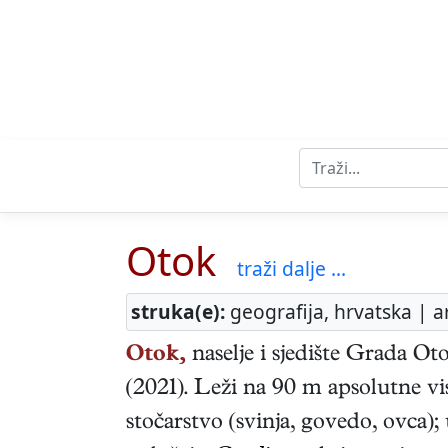
Otok
traži dalje ...
struka(e):
geografija, hrvatska | a
Otok,
naselje i sjedište Grada O
(2021). Leži na 90 m apsolutne v
stočarstvo (svinja, govedo, ovca)