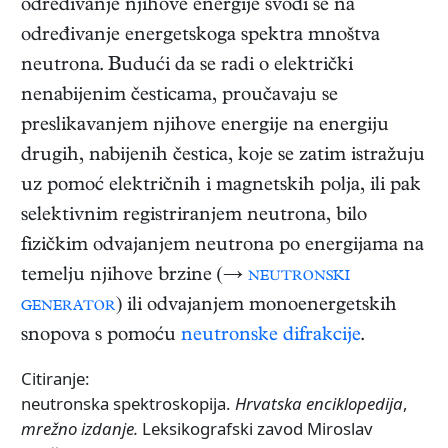
određivanje njihove energije svodi se na
određivanje energetskoga spektra mnoštva
neutrona. Budući da se radi o električki
nenabijenim česticama, proučavaju se
preslikavanjem njihove energije na energiju
drugih, nabijenih čestica, koje se zatim istražuju
uz pomoć električnih i magnetskih polja, ili pak
selektivnim registriranjem neutrona, bilo
fizičkim odvajanjem neutrona po energijama na
temelju njihove brzine (→
neutronski
generator
) ili odvajanjem monoenergetskih
snopova s pomoću
neutronske difrakcije
.
Citiranje:
neutronska spektroskopija.
Hrvatska enciklopedija
,
mrežno izdanje.
Leksikografski zavod Miroslav