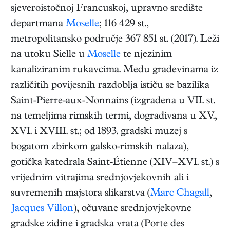
sjeveroistočnoj Francuskoj, upravno središte
departmana
Moselle
; 116 429 st.,
metropolitansko područje 367 851 st. (2017). Leži
na utoku Sielle u
Moselle
te njezinim
kanaliziranim rukavcima. Među građevinama iz
različitih povijesnih razdoblja ističu se bazilika
Saint-Pierre-aux-Nonnains (izgrađena u VII. st.
na temeljima rimskih termi, dograđivana u XV.,
XVI. i XVIII. st.; od 1893. gradski muzej s
bogatom zbirkom galsko-rimskih nalaza),
gotička katedrala Saint-Étienne (XIV–XVI. st.) s
vrijednim vitrajima srednjovjekovnih ali i
suvremenih majstora slikarstva (
Marc Chagall
,
Jacques Villon
), očuvane srednjovjekovne
gradske zidine i gradska vrata (Porte des