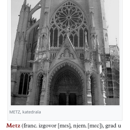
METZ, katedrala
Metz
(franc. izgovor [mεs], njem. [mεc]), grad u