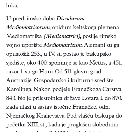
luka.
U predrimsko doba
Divodurum
Mediomatricorum,
opidum keltskoga plemena
Mediomatrika
(Mediomatrici),
poslije rimsko
vojno uporište
Mediomatricum
. Alemani su ga
opustošili 253., u IV. st. postao je biskupsko
sjedište, oko 400. spominje se kao Mettis, a 451.
razorili su ga Huni. Od 511. glavni grad
Austrazije. Gospodarsko i kulturno središte
Karolinga. Nakon podjele Franačkoga Carstva
843. bio je prijestolnica države Lotara I. do 870.
kada ulazi u sastav istočne Franačke, odn.
Njemačkog Kraljevstva. Pod vlašću biskupa do
početka XIII. st., kada je proglašen slobodnim