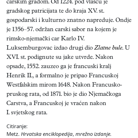
carskim gradom. Od 1224. pod vlašću je
gradskog patricijata te do kraja XV. st.
gospodarski i kulturno znatno napreduje. Ondje
je 1356–57. održan carski sabor na kojem je
rimsko-njemački car Karlo IV.
Luksemburgovac izdao drugi dio
Zlatne bule
. U
XVI. st. podignute su jake utvrde. Nakon
opsade, 1552. zauzeo ga je francuski kralj
Henrik II., a formalno je pripao Francuskoj
Westfalskim mirom 1648. Nakon Francusko-
pruskog rata, od 1871. bio je dio Njemačkoga
Carstva, a Francuskoj je vraćen nakon
I. svjetskog rata.
Citiranje:
Metz.
Hrvatska enciklopedija
,
mrežno izdanje.