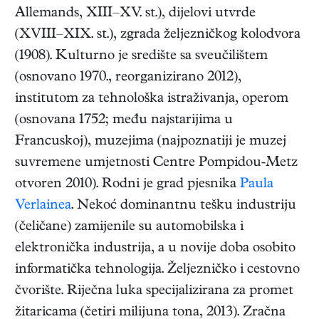
Allemands, XIII–XV. st.), dijelovi utvrde
(XVIII–XIX. st.), zgrada željezničkog kolodvora
(1908). Kulturno je središte sa sveučilištem
(osnovano 1970., reorganizirano 2012),
institutom za tehnološka istraživanja, operom
(osnovana 1752; među najstarijima u
Francuskoj), muzejima (najpoznatiji je muzej
suvremene umjetnosti Centre Pompidou-Metz
otvoren 2010). Rodni je grad pjesnika
Paula
Verlainea
. Nekoć dominantnu tešku industriju
(čeličane) zamijenile su automobilska i
elektronička industrija, a u novije doba osobito
informatička tehnologija. Željezničko i cestovno
čvorište. Riječna luka specijalizirana za promet
žitaricama (četiri milijuna tona, 2013). Zračna