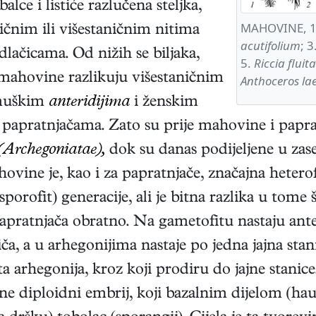
balce i listiće razlučena steljka,
MAHOVINE, 
ičnim ili višestaničnim nitima
acutifolium
; 3
lačicama. Od nižih se biljaka,
5.
Riccia fluit
 mahovine razlikuju višestaničnim
Anthoceros lae
 muškim
anteridijima
i ženskim
papratnjačama. Zato su prije mahovine i paprat
(Archegoniatae),
dok su danas podijeljene u zas
hovine je, kao i za papratnjače, značajna heter
sporofit) generacije, ali je bitna razlika u tom
 papratnjača obratno. Na gametofitu nastaju ante
a, a u arhegonijima nastaje po jedna jajna stani
 arhegonija, kroz koji prodiru do jajne stanice.
e diploidni embrij, koji bazalnim dijelom (hausto