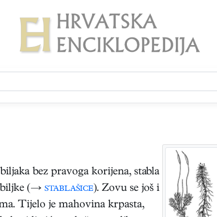
iljaka bez pravoga korijena, stabla
e biljke (→
stablašice
). Zovu se još i
ama. Tijelo je mahovina krpasta,