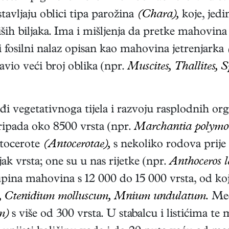
tavljaju oblici tipa parožina
(Chara),
koje, jed
iših biljaka. Ima i mišljenja da pretke mahovina
i fosilni nalaz opisan kao mahovina jetrenjarka
avio veći broj oblika (npr.
Muscites, Thallites, S
vegetativnoga tijela i razvoju rasplodnih organa
ipada oko 8500 vrsta (npr.
Marchantia polymorp
ntocerote
(Antocerotae),
s nekoliko rodova prije
jak vrsta; one su u nas rijetke (npr.
Anthoceros l
pina mahovina s 12 000 do 15 000 vrsta, od koj
, Ctenidium molluscum, Mnium undulatum.
Međ
m)
s više od 300 vrsta. U stabalcu i listićima t