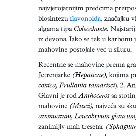
najvjerojatnijim predcima pretpos
biosintezu
flavonoida
, značajku v
algama tipa
Coleochaete.
Najstarij
iz devona. Iako se tek u karbonu j
mahovine postojale već u siluru.
Recentne se mahovine prema građi 
Jetrenjarke
(Hepaticae),
kojima pr
conica, Frullania tamarisci
). 2. A
Glavni je rod
Anthoceros
sa stotin
mahovine
(Musci),
najveća su sku
attenuatum, Leucobryum glaucum
zanimljiv mah tresetar
(Sphagnu