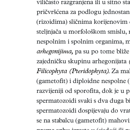
viličasto razgranjena ili u sitno sta
pričvršćena za podlogu jednostan
(rizoidima) sličnima korijenovim d
steljnjača u morfološkom smislu,
nespolnim i spolnim organima,
arhegonijima,
pa su po tome bliže 
zajedničku skupinu arhegonijata
Filicophyta (Pteridophyta)
. Za ma
(gametofit) i diploidne nespolne (
razvijeniji od sporofita, dok je u
spermatozoidi svaki s dva duga bič
spermatozoidi dospijevaju do vrata
se na stabalcu (gametofit) mahovin