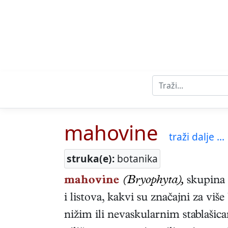
mahovine
traži dalje ...
struka(e):
botanika
mahovine
(Bryophyta),
skupina b
i listova, kakvi su značajni za viš
nižim ili nevaskularnim stablašic