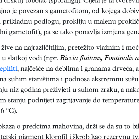
a dršku) tobolac (sporangij). Cijela je ta tvorevi
ajno je povezan s gametofitom, od kojega dobi
a prikladnu podlogu, prokliju u malenu proklič
ni gametofit), pa se tako ponavlja izmjena gene
ive na najrazličitijim, pretežito vlažnim i mo
u u slatkoj vodi (npr.
Riccia fluitans, Fontinalis 
epifiti
, najčešće na deblima i granama drveća,
i na suhim staništima i podnose ekstremnu suš
u niz godina preživjeti u suhom zraku, a nak
stanju podnijeti zagrijavanje do temperature 
6 °C).
aza o predcima mahovina, drži se da su to bile
tetski pigment klorofil i škrob kao rezervnu t