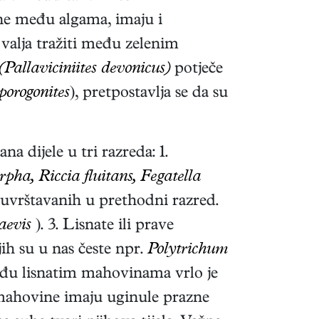
ine među algama, imaju i
 valja tražiti među zelenim
(Pallaviciniites devonicus)
potječe
porogonites
), pretpostavlja se da su
 dijele u tri razreda: 1.
ha, Riccia fluitans, Fegatella
 uvrštavanih u prethodni razred.
aevis
). 3. Lisnate ili prave
ih su u nas česte npr.
Polytrichum
u lisnatim mahovinama vrlo je
e mahovine imaju uginule prazne