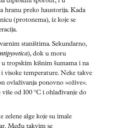
na diploidni sporofit, i u
va hranu preko haustorija. Kada
nicu (protonema), iz koje se
racija.
čvarnim staništima. Sekundarno,
antipyretica
), dok u moru
 a u tropskim kišnim šumama i na
u i visoke temperature. Neke takve
on ovlaživanja ponovno »ožive«.
više od 100 °C i ohlađivanje do
 zelene alge koje su imale
var. Među takvim se