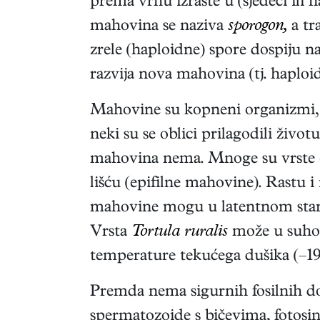
prema vrhu izraste u (sjedeći ili n
mahovina se naziva
sporogon,
a tr
zrele (haploidne) spore dospiju n
razvija nova mahovina (tj. haploid
Mahovine su kopneni organizmi, ž
neki su se oblici prilagodili život
mahovina nema. Mnoge su vrste
lišću (epifilne mahovine). Rastu 
mahovine mogu u latentnom stanj
Vrsta
Tortula ruralis
može u suhom 
temperature tekućega dušika (–19
Premda nema sigurnih fosilnih dok
spermatozoide s bičevima, fotosin