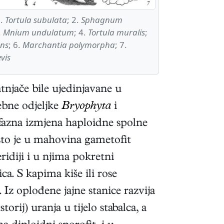
1.
Tortula subulata
; 2.
Sphagnum
.
Mnium undulatum
; 4.
Tortula muralis
;
ans
; 6.
Marchantia polymorpha
; 7.
vis
njače bile ujedinjavane u
ebne odjeljke
Bryophyta
i
ofazna izmjena haploidne spolne
e što je u mahovina gametofit
ridiji i u njima pokretni
ca. S kapima kiše ili rose
 Iz oplođene jajne stanice razvija
rij) uranja u tijelo stabalca, a