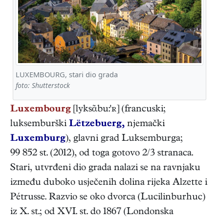
LUXEMBOURG, stari dio grada
foto: Shutterstock
Luxembourg
[lyksᾶbu:'ʀ] (francuski;
luksemburški
Lëtzebuerg,
njemački
Luxemburg
), glavni grad Luksemburga;
99 852 st. (2012), od toga gotovo 2/3 stranaca.
Stari, utvrđeni dio grada nalazi se na ravnjaku
između duboko usječenih dolina rijeka Alzette i
Pétrusse. Razvio se oko dvorca (Lucilinburhuc)
iz X. st.; od XVI. st. do 1867 (Londonska