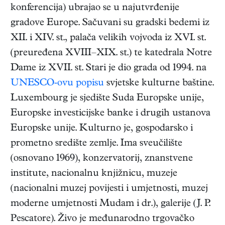
konferencija) ubrajao se u najutvrđenije
gradove Europe. Sačuvani su gradski bedemi iz
XII. i XIV. st., palača velikih vojvoda iz XVI. st.
(preuređena XVIII–XIX. st.) te katedrala Notre
Dame iz XVII. st. Stari je dio grada od 1994. na
UNESCO-ovu popisu
svjetske kulturne baštine.
Luxembourg je sjedište Suda Europske unije,
Europske investicijske banke i drugih ustanova
Europske unije. Kulturno je, gospodarsko i
prometno središte zemlje. Ima sveučilište
(osnovano 1969), konzervatorij, znanstvene
institute, nacionalnu knjižnicu, muzeje
(nacionalni muzej povijesti i umjetnosti, muzej
moderne umjetnosti Mudam i dr.), galerije (J. P.
Pescatore). Živo je međunarodno trgovačko