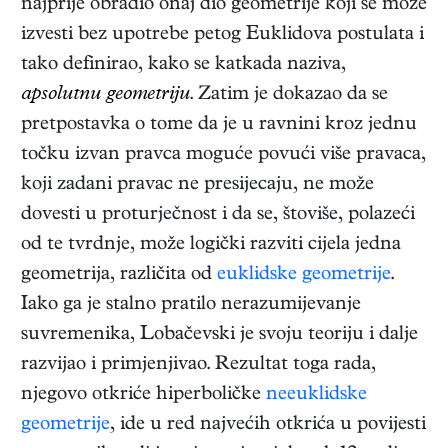
najprije obradio onaj dio geometrije koji se može
izvesti bez upotrebe petog Euklidova postulata i
tako definirao, kako se katkada naziva,
apsolutnu geometriju
. Zatim je dokazao da se
pretpostavka o tome da je u ravnini kroz jednu
točku izvan pravca moguće povući više pravaca,
koji zadani pravac ne presijecaju, ne može
dovesti u proturječnost i da se, štoviše, polazeći
od te tvrdnje, može logički razviti cijela jedna
geometrija, različita od
euklidske geometrije
.
Iako ga je stalno pratilo nerazumijevanje
suvremenika, Lobačevski je svoju teoriju i dalje
razvijao i primjenjivao. Rezultat toga rada,
njegovo otkriće hiperboličke
neeuklidske
geometrije
, ide u red najvećih otkrića u povijesti