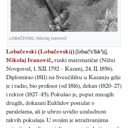
LOBAČEVSKI, Nikolaj Ivanovič
Lobačevski (Lobačevskij)
[ləbač’e'fsk’ij],
Nikolaj Ivanovič,
ruski
matematičar
(
Nižni
Novgorod
,
1. XII. 1792
–
Kazanj
,
24. II. 1856
).
Diplomirao (1811) na Sveučilištu u Kazanju gdje
je i radio, bio profesor (od 1816), dekan (1820–27)
i rektor (1827–45). Pokušao je, poput mnogih
drugih, dokazati Euklidov postulat o
paralelama, ali je ubrzo uvidio uzaludnost
takvih pokušaja. U svojim je istraživanjima