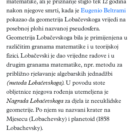
matematike, ali je priznanje stiglo tek 12 godina
nakon njegove smrti, kada je
Eugenio Beltrami
pokazao da geometrija Lobačevskoga vrijedi na
posebnoj plohi nazvanoj pseudosfera.
Geometrija Lobačevskoga bila je primijenjena u
različitim granama matematike i u teorijskoj
fizici. Lobačevski je dao vrijedne radove i u
drugim granama matematike, npr. metodu za
približno rješavanje algebarskih jednadžbi
(metoda Lobačevskoga)
. U povodu stote
obljetnice njegova rođenja utemeljena je
Nagrada Lobačevskoga
za djela iz neeuklidske
geometrije. Po njem su nazvani krater na
Mjesecu (Lobachevsky) i planetoid (1858
Lobachevsky).